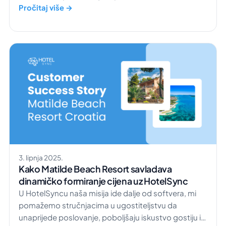
preko web stranice hotela, a ne putem OTA
Pročitaj više →
platformi. Nakon 2023. godine izravne rezervacije
hotela nadmašile su rezervacije putem OTA agencija.
Veći broj izravnih rezervacija znači i veću zaradu za
vaš hotel. Umjesto plaćanja visokih provizija online
turističkim agencijama (OTA), vi […]
3. lipnja 2025.
Kako Matilde Beach Resort savladava
dinamičko formiranje cijena uz HotelSync
U HotelSyncu naša misija ide dalje od softvera, mi
pomažemo stručnjacima u ugostiteljstvu da
unaprijede poslovanje, poboljšaju iskustvo gostiju i