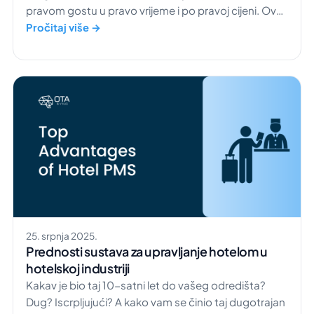
pravom gostu u pravo vrijeme i po pravoj cijeni. Ova
strategija potječe iz zrakoplovne industrije,
Pročitaj više →
primjerice od tvrtke American Airlines, gdje je
pomagala u određivanju boljih cijena sjedala. Danas
hoteli koriste sličan pristup kako bi povećali svoju […]
25. srpnja 2025.
Prednosti sustava za upravljanje hotelom u
hotelskoj industriji
Kakav je bio taj 10-satni let do vašeg odredišta?
Dug? Iscrpljujući? A kako vam se činio taj dugotrajan