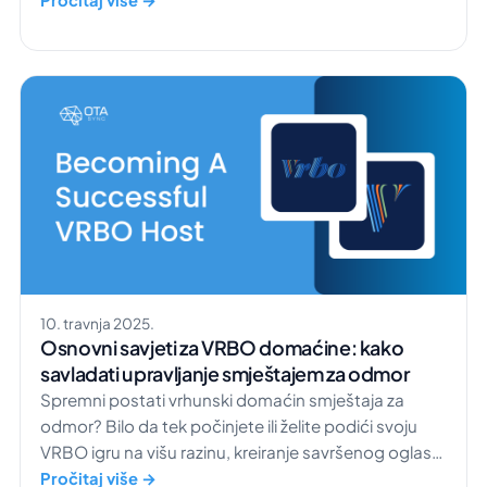
Googleovog Search Generative Experiencea (SGE),
mijenjaju digitalni krajolik pružajući korisnicima
trenutne, razgovorne odgovore umjesto
tradicionalnih popisa poveznica. Ova promjena od
velike je važnosti za hotelsku industriju, gdje je
vidljivost na internetu ključna za privlačenje […]
10. travnja 2025.
Osnovni savjeti za VRBO domaćine: kako
savladati upravljanje smještajem za odmor
Spremni postati vrhunski domaćin smještaja za
odmor? Bilo da tek počinjete ili želite podići svoju
VRBO igru na višu razinu, kreiranje savršenog oglasa
ključno je za privlačenje gostiju i povećanje broja
Pročitaj više →