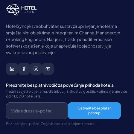
HotelSync je sveobuhvatan sustav za upravljanje hotelima i
smještajnim objektima, s integriranim Channel Managerom
i Booking Engineom. Naš je cilj tržištu ponuditi vrhunsko
softversko rješenje koje unapređuje i pojednostavljuje
svakodnevno poslovanje.
Preuzmite besplatni vodič za povećanje prihoda hotela
Tjedni savjeti o cijenama, distribuciji i iskustvu gostiju, kojima vjeruje više
od 41.000 hotelijera.
Ostvarite besplatan
pristup
Bez neželjene pošte. Odjavite se u bilo kojem trenutku.