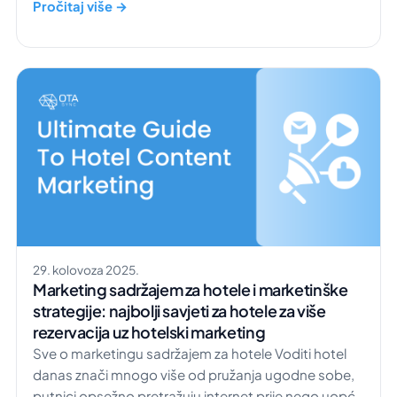
objekata, povećati prihode i pružiti gostima izvrsno
Pročitaj više →
iskustvo. Jedan od hotela koji to potvrđuje u praksi je
AR Boutique Hotel Heusenstamm, smješten u
industrijskoj periferiji Heusenstamma u Njemačkoj.
Heusenstamm je samo jedan od mnogih hotela […]
29. kolovoza 2025.
Marketing sadržajem za hotele i marketinške
strategije: najbolji savjeti za hotele za više
rezervacija uz hotelski marketing
Sve o marketingu sadržajem za hotele Voditi hotel
danas znači mnogo više od pružanja ugodne sobe,
putnici opsežno pretražuju internet prije nego uopće