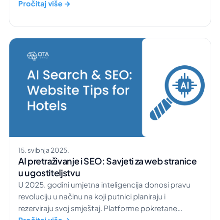
optimiziraju rezultate. Jedna inspirativna priča o
Pročitaj više →
uspjehu dolazi iz Matilde Beach Resorta,
apartmanskog naselja u Vodicama. Ovaj resort
postao je izvrstan primjer kako pravi softver za
upravljanje hotelom može pojednostaviti radne
procese, povećati popunjenost i […]
15. svibnja 2025.
AI pretraživanje i SEO: Savjeti za web stranice
u ugostiteljstvu
​U 2025. godini umjetna inteligencija donosi pravu
revoluciju u načinu na koji putnici planiraju i
rezerviraju svoj smještaj. Platforme pokretane
umjetnom inteligencijom, poput ChatGPT-a i
Pročitaj više →