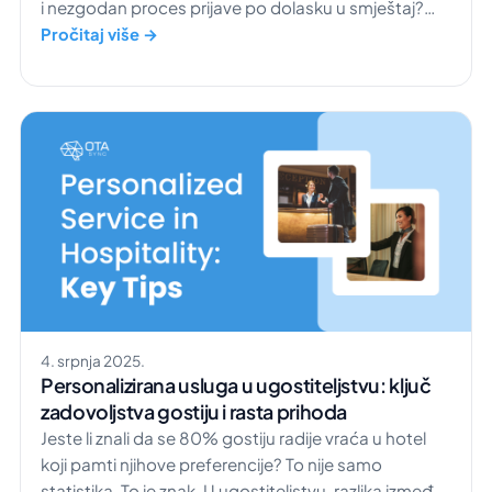
i nezgodan proces prijave po dolasku u smještaj?
Vjerojatno ne baš ugodno, i to sigurno ima veze s
Pročitaj više →
time je li objekt imao sustav za upravljanje hotelom ili
ne. Jeste li znali da je 61% potrošača […]
4. srpnja 2025.
Personalizirana usluga u ugostiteljstvu: ključ
zadovoljstva gostiju i rasta prihoda
Jeste li znali da se 80% gostiju radije vraća u hotel
koji pamti njihove preferencije? To nije samo
statistika. To je znak. U ugostiteljstvu, razlika između