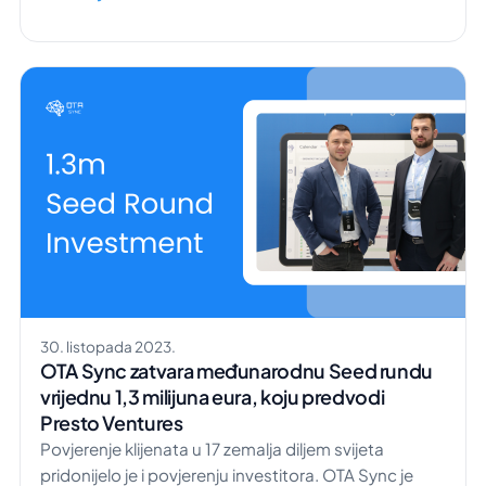
rezervacija. Uz malo znanja i prave alate, brzo ćete
biti na dobrom putu da vodite uspješan smještaj za
odmor. Zaronimo u […]
30. listopada 2023.
OTA Sync zatvara međunarodnu Seed rundu
vrijednu 1,3 milijuna eura, koju predvodi
Presto Ventures
Povjerenje klijenata u 17 zemalja diljem svijeta
pridonijelo je i povjerenju investitora. OTA Sync je