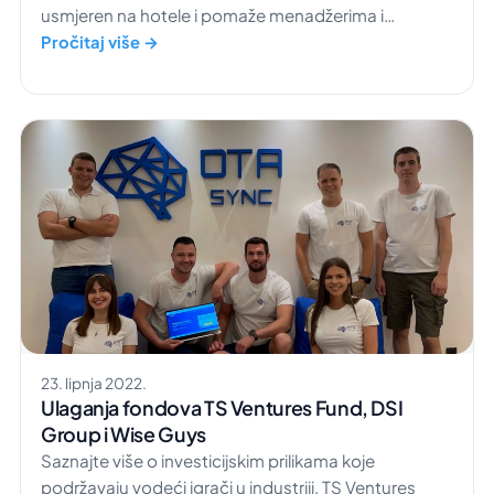
usmjeren na hotele i pomaže menadžerima i
zaposlenicima da cijelo poslovanje vode s jednog
Pročitaj više →
mjesta. Sa zadovoljstvom objavljujemo uspješno
zatvaranje proširene Seed runde, u kojoj je
prikupljeno 1,3 milijuna eura investicije. Ovo
financiranje, koje predvodi […]
23. lipnja 2022.
Ulaganja fondova TS Ventures Fund, DSI
Group i Wise Guys
Saznajte više o investicijskim prilikama koje
podržavaju vodeći igrači u industriji, TS Ventures