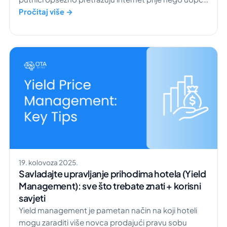
razmotre rezervaciju. Naime, istraživanje je pokazalo
Pročitaj više →
da potrošači u prosjeku posjete 277 različitih web
stranica prije nego finaliziraju putovanje. Tu na scenu
stupa marketing sadržajem za hotele. Stvaranjem
sadržaja […]
19. kolovoza 2025.
Savladajte upravljanje prihodima hotela (Yield
Management): sve što trebate znati + korisni
savjeti
Yield management je pametan način na koji hoteli
mogu zaraditi više novca prodajući pravu sobu