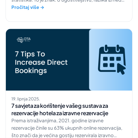
jednokratnog posjetitelja i vjernog gosta često se
Pročitaj više →
svodi na jednu stvar: personaliziranu uslugu u
ugostiteljstvu. Suvremeni putnici žele mnogo više od
obične sobe i kupaonice […]
19. lipnja 2025.
7 savjeta za korištenje vašeg sustava za
rezervacije hotela za izravne rezervacije
Prema istraživanjima, 2021. godine izravne
rezervacije činile su 63% ukupnih online rezervacija,
što znači da je većina gostiju rezervirala izravno