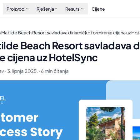
Proizvodi
Rješenja
Resursi
Cijene
 Matilde Beach Resort savladava dinamičko formiranje cijena uz Ho
ilde Beach Resort savladava 
e cijena uz HotelSync
 · 3. lipnja 2025. · 6 min čitanja