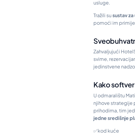
usluge.
Tražili su
sustav za 
pomoći im primijen
Sveobuhvatno
Zahvaljujući Hote
svime, rezervacij
jedinstvene nadzor
Kako softver
U odmaralištu Mat
njihove strategije
prihodima, tim jed
jedne središnje p
✅kod kuće