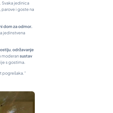
. Svaka jedinica
i, parove i goste na
atni dom za odmor.
ta jedinstvena
ostiju
,
održavanje
ban moderan
sustav
je s gostima.
st pogrešaka.”