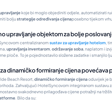
upravljanje
koje bi moglo objediniti odjele, automatizirati r
iti bolju
strategije određivanja cijena
posebno tijekom vrh
 upravljanje objektom za bolje poslovan
lSyncovom centraliziranom
sustav za upravljanje hotelom
, t
ama,
upravljanja inventarom
,
održavanje soba
, naplatom i izv
ne ploče. To je pojednostavilo složene zadatke i smanjilo l
 za dinamičko formiranje cijena povećava 
ilde Beach Resort,
dinamičko formiranje cijena
oduvijek je b
 prihoda. Zahvaljujući HotelSyncovom integriranom sustavu z
nostavno svakodnevno prilagođava cijene potražnji na tržištu
latforme
. Bilo da su: