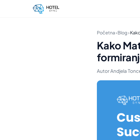
Početna
›
Blog
›
Kako
Kako Mat
formiranj
Autor Andjela Toncev