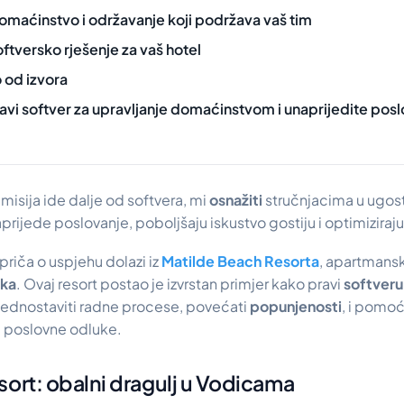
omaćinstvo i održavanje koji podržava vaš tim
ftversko rješenje za vaš hotel
o od izvora
vi softver za upravljanje domaćinstvom i unaprijedite pos
 misija ide dalje od softvera, mi
osnažiti
stručnjacima u ugost
jede poslovanje, poboljšaju iskustvo gostiju i optimiziraju 
priča o uspjehu dolazi iz
Matilde Beach Resorta
, apartmansk
ska
. Ovaj resort postao je izvrstan primjer kako pravi
softveru
ednostaviti radne procese, povećati
popunjenosti
, i pomoć
 poslovne odluke.
sort: obalni dragulj u Vodicama