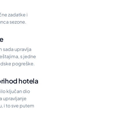
učne zadatke i
unca sezone.
je
im sada upravlja
ještajima, s jedne
judske pogreške.
prihod hotela
ilo ključan dio
a upravljanje
, i to sve putem