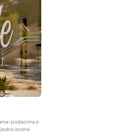
enama i podacima o
sljedno izvrsne