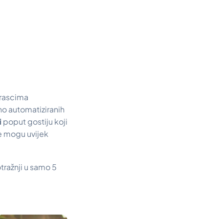
rascima
no automatiziranih
i
poput gostiju koji
 ne mogu uvijek
tražnji u samo 5