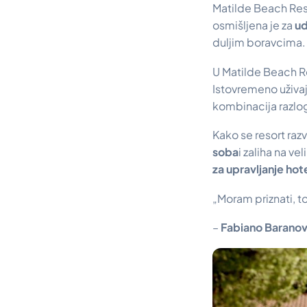
Matilde Beach Reso
osmišljena je za
u
duljim boravcima.
U Matilde Beach Re
Istovremeno uživaju
kombinacija razlo
Kako se resort ra
soba
i zaliha na v
za upravljanje ho
„Moram priznati, t
–
Fabiano Baranov