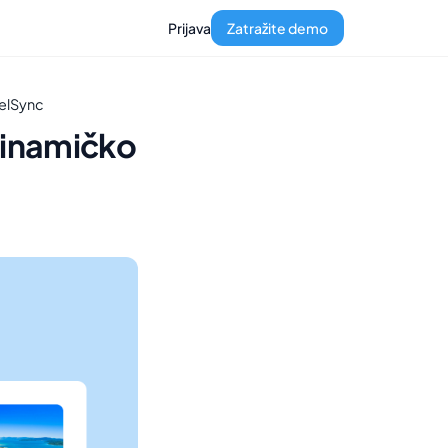
Prijava
Zatražite demo
telSync
dinamičko