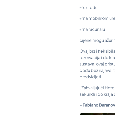
✅u uredu
✅na mobilnom ur
✅na računalu
cijene mogu ažuri
Ovaj brz i fleksib
rezervacija i do k
sustava, ovaj prist
dođu bez najave, te
predvidjeti.
„Zahvaljujući Hot
sekundi i do kraja
–
Fabiano Baranov