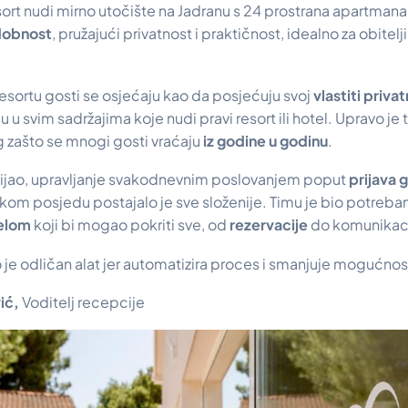
rt nudi mirno utočište na Jadranu s 24 prostrana apartmana
dobnost
, pružajući privatnost i praktičnost, idealno za obitelj
sortu gosti se osjećaju kao da posjećuju svoj
vlastiti priv
 u svim sadržajima koje nudi pravi resort ili hotel. Upravo je 
g zašto se mnogi gosti vraćaju
iz godine u godinu
.
zvijao, upravljanje svakodnevnim poslovanjem poput
prijava g
elikom posjedu postajalo je sve složenije. Timu je bio potre
telom
koji bi mogao pokriti sve, od
rezervacije
do komunikaci
o je odličan alat jer automatizira proces i smanjuje mogućno
ić,
Voditelj recepcije