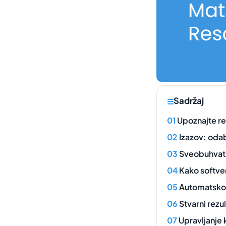
Sadržaj
Upoznajte re
Izazov: odab
Sveobuhvatn
Kako softve
Automatsko 
Stvarni rezul
Upravljanje 