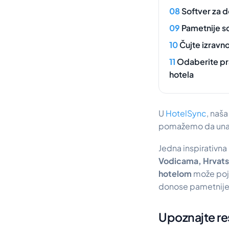
Softver za d
Pametnije so
Čujte izravn
Odaberite pra
hotela
U
HotelSync
, naša
pomažemo da unapri
Jedna inspirativna 
Vodicama, Hrvat
hotelom
može poj
donose pametnije
Upoznajte re