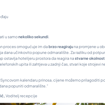
eđaju
rati u samo
nekoliko sekundi
.
ilan proces omogućuje im da
brzo reagiraju
na promjene u ob
raja dana učinkovito popune odmaralište. Za razliku od potpu
up ostavlja hotelijeru prostora da reagira na
stvarne okolnost
lefonskih upita ili zahtjeva u zadnji čas, stvari koje strojevi
elSyncovom kalendaru prinosa, cijene možemo prilagoditi po
 dana popuniti odmaralište.”
ić,
Voditelj recepcije