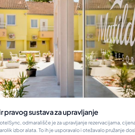
r pravog sustava za upravljanje
HotelSync, odmarališče je za upravljanje rezervacijama, cij
arolik izbor alata. To ih je usporavalo i otežavalo pružanje do