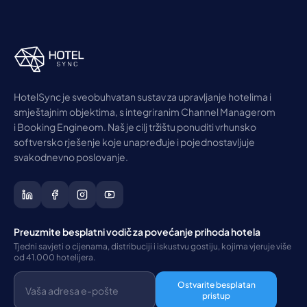
HotelSync je sveobuhvatan sustav za upravljanje hotelima i
smještajnim objektima, s integriranim Channel Managerom
i Booking Engineom. Naš je cilj tržištu ponuditi vrhunsko
softversko rješenje koje unapređuje i pojednostavljuje
svakodnevno poslovanje.
Preuzmite besplatni vodič za povećanje prihoda hotela
Tjedni savjeti o cijenama, distribuciji i iskustvu gostiju, kojima vjeruje više
od 41.000 hotelijera.
Ostvarite besplatan
pristup