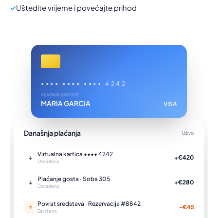
✓
Uštedite vrijeme i povećajte prihod
•••• •••• •••• 4242
VLASNIK KARTICE
MARIA GARCIA
VISA
Današnja plaćanja
Uživo
Virtualna kartica •••• 4242
↓
+€420
Obrađeno
Plaćanje gosta · Soba 305
↓
+€280
Obrađeno
Povrat sredstava · Rezervacija #8842
↑
-€45
Završeno