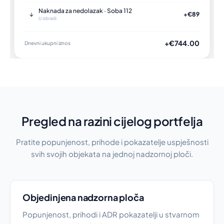
Naknada za nedolazak · Soba 112
↓
+€89
U obradi
+€744.00
Dnevni ukupni iznos
Pregled na razini cijelog portfelja
Pratite popunjenost, prihode i pokazatelje uspješnosti
svih svojih objekata na jednoj nadzornoj ploči.
Objedinjena nadzorna ploča
Popunjenost, prihodi i ADR pokazatelji u stvarnom