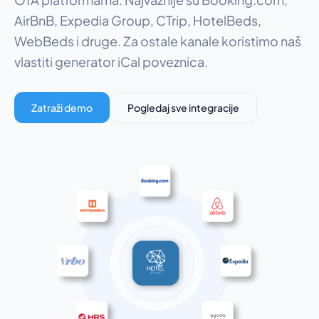
AirBnB, Expedia Group, CTrip, HotelBeds,
WebBeds i druge. Za ostale kanale koristimo naš
vlastiti generator iCal poveznica.
Zatraži demo
Pogledaj sve integracije