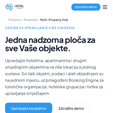
Prijeđi na glavni sadržaj
Rezervacijski sustav
Zatražite demo
Channel Manager
Booking Engine
Početna
Proizvodi
Multi-Property Hub
Obrada plaćanja
Multi-Property Hub
CENTAR ZA UPRAVLJANJE VIŠE OBJEKATA
GuestApp
Jedna nadzorna ploča za
Aplikacija za domaćinstvo
sve Vaše objekte.
Hoteli
Hosteli
Apart-hoteli
Upravljajte hotelima, apartmanima i drugim
Apartmani
smještajnim objektima na više lokacija iz jednog
Menadžeri objekata
sustava. Svi Vaši objekti, podaci i alati objedinjeni su
O nama
na jednom mjestu, uz prilagođeni Booking Engine za
Integracije
turističke organizacije, hotelske grupacije i tvrtke za
Često postavljana pitanja
upravljanje smještajem.
Blog
Partnerstva
Isprobajte besplatno
Zatražite demo
HotelSync EDU