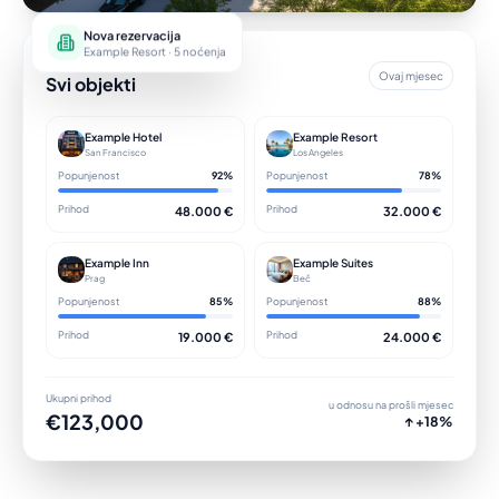
Nova rezervacija
Example Resort · 5 noćenja
Pregled portfelja
Ovaj mjesec
Svi objekti
Example Hotel
Example Resort
San Francisco
Los Angeles
Popunjenost
92%
Popunjenost
78%
Prihod
Prihod
48.000 €
32.000 €
Example Inn
Example Suites
Prag
Beč
Popunjenost
85%
Popunjenost
88%
Prihod
Prihod
19.000 €
24.000 €
Ukupni prihod
u odnosu na prošli mjesec
€123,000
↑ +18%