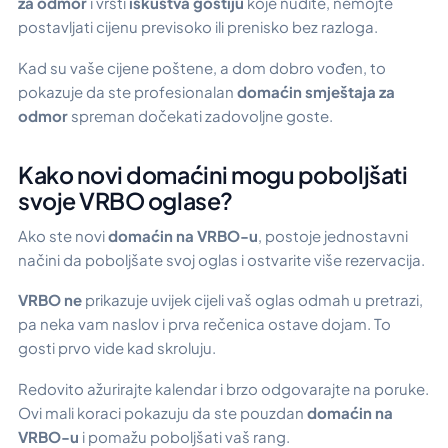
za odmor
i vrsti
iskustva gostiju
koje nudite, nemojte
postavljati cijenu previsoko ili prenisko bez razloga.
Kad su vaše cijene poštene, a dom dobro vođen, to
pokazuje da ste profesionalan
domaćin smještaja za
odmor
spreman dočekati zadovoljne goste.
Kako novi domaćini mogu poboljšati
svoje VRBO oglase?
Ako ste novi
domaćin na VRBO-u
, postoje jednostavni
načini da poboljšate svoj oglas i ostvarite više rezervacija.
VRBO ne
prikazuje uvijek cijeli vaš oglas odmah u pretrazi,
pa neka vam naslov i prva rečenica ostave dojam. To
gosti prvo vide kad skroluju.
Redovito ažurirajte kalendar i brzo odgovarajte na poruke.
Ovi mali koraci pokazuju da ste pouzdan
domaćin na
VRBO-u
i pomažu poboljšati vaš rang.