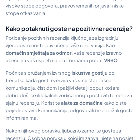
visoke stope odgovora, pravovremenih prijava i niske
stope otkazivanja.
Kako potaknuti goste na pozitivne recenzije?
Poticanje pozitivnih recenzija ključno je za izgradnju
vjerodostojnosti i privlačenje više rezervacija. Kao
domaćin smještaja za odmor
, vaše recenzije izravno
utječu na vaš uspjeh na platformama poput
VRBO
.
Počnite s pružanjem izvrsnog
iskustva gostiju
od
trenutka kada gost rezervira vaš smještaj. Jasna
komunikacija, čist dom i pažljivi detalji poput košara
dobrodošlice ili lokalnih vodiča mogu postaviti temelje za
sjajnu recenziju. Koristite
alate za domaćine
kako biste
pojednostavili komunikaciju, odgovarali brzo i držali goste
informiranima.
Nakon njihovog boravka, ljubazno zamolite goste za
recenziju. Osobna poruka u kojoj im zahvaljujete na posjeti