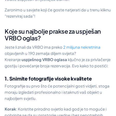
Zaronimo u savjete koji će goste natjerati da u trenu kliknu
“rezerviraj sada”!
Koje su najbolje prakse za uspješan
VRBO oglas?
Jeste li znali da VRBO ima preko
2 milijuna nekretnina
objavljenih u 190 zemalja diljem svijeta?
Kreiranje
uspješnog VRBO oglasa
ključno je za privlačenje
gostiju i povećanje broja rezervacija. Evo kako to postići:
1. Snimite fotografije visoke kvalitete
Fotografije su prvo što će potencijalni gosti vidjeti, stoga
moraju izgledati profesionalno i istaknuti vaš objekt u
najboljem svjetlu.
Korak
: Koristite prirodno svjetlo kad god je to moguće i
pobrinite se da su prostorije uredne i bez nepotrebnih