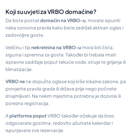
Koji su uvjeti za VRBO domaćine?
Da biste postali
domaćin na VRBO-u
, morate ispuniti
neka osnovna pravila kako biste zadržali aktivan oglas i
zadovoljne goste.
Veličinu i tip
nekretnina na VRBO-u
mora biti čista,
sigurna i spremna za goste. Također bi trebala imati
ispravne sadržaje poput tekuće vode, struje te grijanja ili
klimatizacije.
VRBO ne
ne dopušta oglase koji krše lokalne zakone, pa
provjerite pravila grada ili države prije nego počnete
iznajmljivati. Na nekim mjestima potrebna je dozvola ili
porezna registracija.
A
platforma poput
VRBO također očekuje da brzo
odgovarate gostima, redovito ažurirate kalendar i
ispunjavate sve rezervacije.