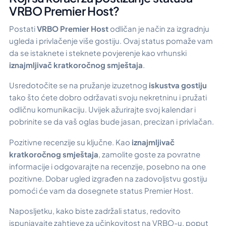
VRBO Premier Host?
Postati
VRBO Premier Host
odličan je način za izgradnju
ugleda i privlačenje više gostiju. Ovaj status pomaže vam
da se istaknete i steknete povjerenje kao vrhunski
iznajmljivač kratkoročnog smještaja
.
Usredotočite se na pružanje izuzetnog
iskustva gostiju
tako što ćete dobro održavati svoju nekretninu i pružati
odličnu komunikaciju. Uvijek ažurirajte svoj kalendar i
pobrinite se da vaš oglas bude jasan, precizan i privlačan.
Pozitivne recenzije su ključne. Kao
iznajmljivač
kratkoročnog smještaja
, zamolite goste za povratne
informacije i odgovarajte na recenzije, posebno na one
pozitivne. Dobar ugled izgrađen na zadovoljstvu gostiju
pomoći će vam da dosegnete status Premier Host.
Naposljetku, kako biste zadržali status, redovito
ispunjavajte zahtjeve za učinkovitost na VRBO-u, poput