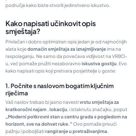
područje kako biste stvorili jedinstveno iskustvo.
Kako napisati učinkovit opis
smještaja?
Privlačan i dobro optimiziran opis jedan je od najmoćnijih
alata koje
domaćin smještaja za iznajmljivanje
ima na
raspolaganju. Ne samo da povećava vidljivost na VRBO-
u, već pomaže pružiti nezaboravno
iskustva gostiju
. Evo
kako napisati opis koji pretvara posjetitelje u goste:
1. Počnite s naslovom bogatim ključnim
riječima
Vaš naslov trebao bi jasno navesti
vrstu smještaja za
kratkoročni najam
,
lokaciju
, i istaknutu značajku, poput
„Moderni potkrovni stan u centru grada s pogledom na
horizont, sve na dohvat ruke.”
Ovo pomaže privući
pažnju i poboljšati
rangiranje u pretraživanjima
.