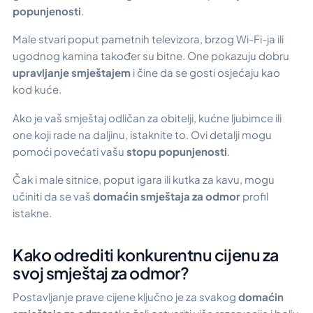
popunjenosti
.
Male stvari poput pametnih televizora, brzog Wi-Fi-ja ili
ugodnog kamina također su bitne. One pokazuju dobru
upravljanje smještajem
i čine da se gosti osjećaju kao
kod kuće.
Ako je vaš smještaj odličan za obitelji, kućne ljubimce ili
one koji rade na daljinu, istaknite to. Ovi detalji mogu
pomoći povećati vašu
stopu popunjenosti
.
Čak i male sitnice, poput igara ili kutka za kavu, mogu
učiniti da se vaš
domaćin smještaja za odmor
profil
istakne.
Kako odrediti konkurentnu cijenu za
svoj smještaj za odmor?
Postavljanje prave cijene ključno je za svakog
domaćin