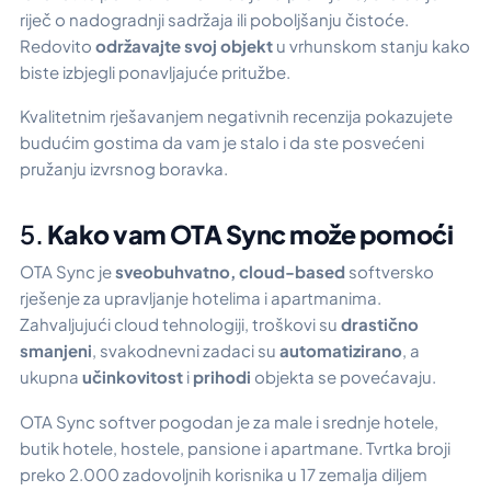
riječ o nadogradnji sadržaja ili poboljšanju čistoće.
Redovito
održavajte svoj objekt
u vrhunskom stanju kako
biste izbjegli ponavljajuće pritužbe.
Kvalitetnim rješavanjem negativnih recenzija pokazujete
budućim gostima da vam je stalo i da ste posvećeni
pružanju izvrsnog boravka.
5.
Kako vam OTA Sync može pomoći
OTA Sync je
sveobuhvatno, cloud-based
softversko
rješenje za upravljanje hotelima i apartmanima.
Zahvaljujući cloud tehnologiji, troškovi su
drastično
smanjeni
, svakodnevni zadaci su
automatizirano
, a
ukupna
učinkovitost
i
prihodi
objekta se povećavaju.
OTA Sync softver pogodan je za male i srednje hotele,
butik hotele, hostele, pansione i apartmane. Tvrtka broji
preko 2.000 zadovoljnih korisnika u 17 zemalja diljem