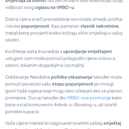
smještaja za odmor
tko želi ostvariti više rezervacija i bolju
vidljivost svog
oglasu na VRBO-u
.
Dobra cijena znači pronalaženje ravnoteže između profita
i visoke
popunjenosti
. Kao pametan
vlasnik nekretnine
,
trebali biste provjeriti koliko koštaju slični smještaji u vašoj
okolini.
Korištenje alata ili suradnja s
upravljanje smještajem
uslugom vam može pomoći prilagoditi cijene ovisno o
sezoni, lokalnim događajima i potražnji.
Održavanje fleksibilne
politike otkazivanja
također može
pomoći povećati vašu
stopu popunjenosti
jer mnogi
gosti traže oglase koje mogu lako otkazati ako se planovi
promijene. Ovo je također dio
VRBO-ove promocije
kako
biste ostali konkurentni Airbnb-u i Booking-u, ali i pratili
potrebe kupaca.
Vaše cijene trebale bi odgovarati kvaliteti vašeg
smještaj