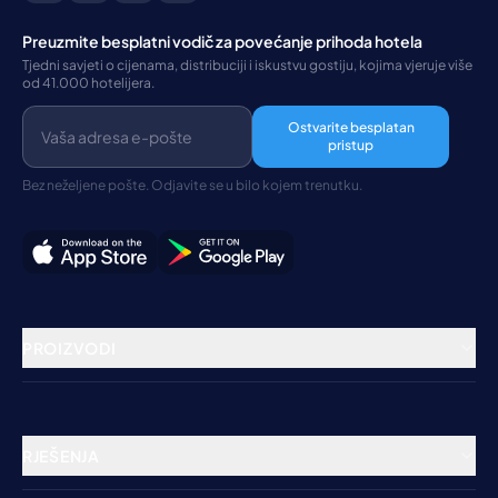
Preuzmite besplatni vodič za povećanje prihoda hotela
Tjedni savjeti o cijenama, distribuciji i iskustvu gostiju, kojima vjeruje više
od 41.000 hotelijera.
Ostvarite besplatan
pristup
Bez neželjene pošte. Odjavite se u bilo kojem trenutku.
PROIZVODI
Rezervacijski sustav
Channel Manager
RJEŠENJA
Booking Engine
Hoteli