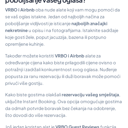
VRBO i Airbnb
oba nude alate koji vam mogu pomoći da
se vaš oglas istakne. Jedan od najboljih načina za
poboljšanje vidljivosti je isticanje
najboljih značajki
nekretnine
u opisu i na fotografijama. Istaknite sadržaje
koje gosti žele, poput jacuzzija, bazena ili potpuno
opremljene kuhinje.
Također možete koristiti
VRBO i Airbnb
alate za
određivanje cijena kako biste prilagodili cijene ovisno o
potražnji i zadržali konkurentnost svog oglasa. Nuđenje
popusta za ranu rezervaciju ili duži boravak može pomoći
privući više gostiju.
Kako biste gostima olakšali
rezervaciju vašeg smještaja
,
uključite Instant Booking. Ova opcija omogućuje gostima
da odmah potvrde boravak bez čekanja na odobrenje,
što dovodi do više rezervacija.
Još jedan koristan alat je
VRBO Guest Reviews
funkcija.