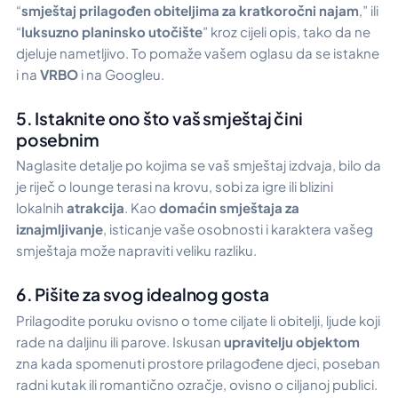
“
smještaj prilagođen obiteljima za kratkoročni najam
,” ili
“
luksuzno planinsko utočište
” kroz cijeli opis, tako da ne
djeluje nametljivo. To pomaže vašem oglasu da se istakne
i na
VRBO
i na Googleu.
5. Istaknite ono što vaš smještaj čini
posebnim
Naglasite detalje po kojima se vaš smještaj izdvaja, bilo da
je riječ o lounge terasi na krovu, sobi za igre ili blizini
lokalnih
atrakcija
. Kao
domaćin smještaja za
iznajmljivanje
, isticanje vaše osobnosti i karaktera vašeg
smještaja može napraviti veliku razliku.
6. Pišite za svog idealnog gosta
Prilagodite poruku ovisno o tome ciljate li obitelji, ljude koji
rade na daljinu ili parove. Iskusan
upravitelju objektom
zna kada spomenuti prostore prilagođene djeci, poseban
radni kutak ili romantično ozračje, ovisno o ciljanoj publici.