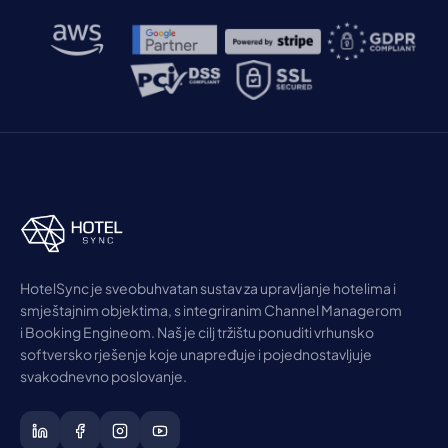
HotelSync je sveobuhvatan sustav za upravljanje hotelima i
smještajnim objektima, s integriranim Channel Managerom
i Booking Engineom. Naš je cilj tržištu ponuditi vrhunsko
softversko rješenje koje unapređuje i pojednostavljuje
svakodnevno poslovanje.