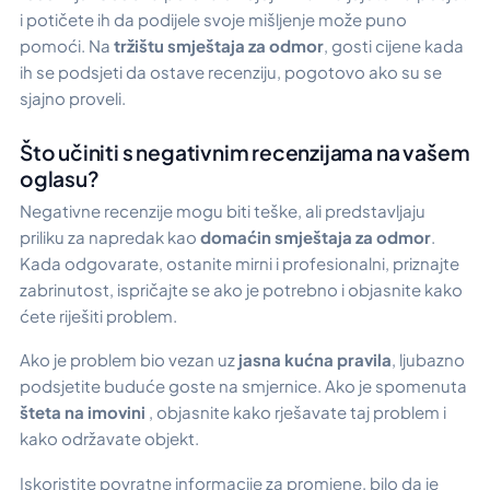
i potičete ih da podijele svoje mišljenje može puno
pomoći. Na
tržištu smještaja za odmor
, gosti cijene kada
ih se podsjeti da ostave recenziju, pogotovo ako su se
sjajno proveli.
Što učiniti s negativnim recenzijama na vašem
oglasu?
Negativne recenzije mogu biti teške, ali predstavljaju
priliku za napredak kao
domaćin smještaja za odmor
.
Kada odgovarate, ostanite mirni i profesionalni, priznajte
zabrinutost, ispričajte se ako je potrebno i objasnite kako
ćete riješiti problem.
Ako je problem bio vezan uz
jasna kućna pravila
, ljubazno
podsjetite buduće goste na smjernice. Ako je spomenuta
šteta na imovini
, objasnite kako rješavate taj problem i
kako održavate objekt.
Iskoristite povratne informacije za promjene, bilo da je