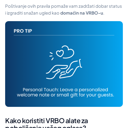
Poštivanje ovih pravila pomaže vam zadržati dobar status
i izgraditi snažan ugled kao
domaćin na VRBO-u
.
Kako koristiti VRBO alate za
poboljšanje vašeg oglasa?