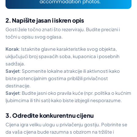
2. Napišite jasan i iskren opis
Gosti žele točno znati što rezerviraju. Budite precizni i
točni u opisu svog oglasa.
Korak
: Istaknite glavne karakteristike svog objekta,
uključujući broj spavaćih soba, kupaonica i posebnih
sadržaja.
Savjet
: Spomenite lokalne atrakcije ili aktivnosti kako
biste potencijalnim gostima približili privlačnost
destinacije.
Savjet
: Budite jasni oko pravila kuće (npr. politika o kućnim
ljubimcima ili tihi sati) kako biste izbjegli nesporazume.
3. Odredite konkurentnu cijenu
Cijena igra veliku ulogu u privlačenju gostiju. Pobrinite se
da vaša cijena bude razumna s obzirom na tržište i