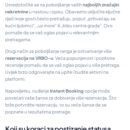
Usredotočite se na poboljšanje vaših
najboljih značajki
nekretnine
u naslovu i opisu. Obavezno uključite ključne
riječi koje gosti često pretražuju, poput „prihvaćaju se
kućni ljubimci”, „uz more” ili „blizu centra grada”. Ovo
pomaže da se vaš oglas pojavi u relevantnijim
pretragama.
Drugi način za poboljšanje ranga je ostvarivanje više
rezervacija na VRBO-u
. Veća popunjenost i pozitivne
recenzije pomažu da se vaš oglas pojavi u više pretraga.
Uvijek brzo odgovarajte na upite i budite aktivni na
platformi.
Naposljetku, nuđenje
Instant Booking
opcije može
povećati vaše šanse za dobivanje više rezervacija. Što
brže potvrdite rezervaciju, to su veće šanse da se
popnete u rezultatima pretrage.
Koji su koraci za postizanje statusa