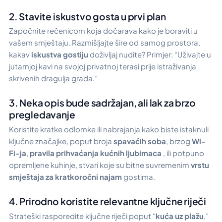
2. Stavite iskustvo gosta u prvi plan
Započnite rečenicom koja dočarava kako je boraviti u
vašem smještaju. Razmišljajte šire od samog prostora,
kakav
iskustva gostiju
doživljaj nudite? Primjer: “Uživajte u
jutarnjoj kavi na svojoj privatnoj terasi prije istraživanja
skrivenih dragulja grada.”
3. Neka opis bude sadržajan, ali lak za brzo
pregledavanje
Koristite kratke odlomke ili nabrajanja kako biste istaknuli
ključne značajke, poput broja
spavaćih soba
, brzog
Wi-
Fi-ja
,
pravila prihvaćanja kućnih ljubimaca
, ili potpuno
opremljene kuhinje, stvari koje su bitne suvremenim
vrstu
smještaja za kratkoročni najam
gostima.
4. Prirodno koristite relevantne ključne riječi
Strateški rasporedite ključne riječi poput “
kuća uz plažu
,”