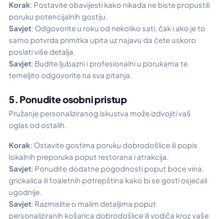
Korak
: Postavite obavijesti kako nikada ne biste propustili
poruku potencijalnih gostiju.
Savjet
: Odgovorite u roku od nekoliko sati, čak i ako je to
samo potvrda primitka upita uz najavu da ćete uskoro
poslati više detalja.
Savjet
: Budite ljubazni i profesionalni u porukama te
temeljito odgovorite na sva pitanja.
5. Ponudite osobni pristup
Pružanje personaliziranog iskustva može izdvojiti vaš
oglas od ostalih.
Korak
: Ostavite gostima poruku dobrodošlice ili popis
lokalnih preporuka poput restorana i atrakcija.
Savjet
: Ponudite dodatne pogodnosti poput boce vina,
grickalica ili toaletnih potrepština kako bi se gosti osjećali
ugodnije.
Savjet
: Razmislite o malim detaljima poput
personaliziranih košarica dobrodošlice ili vodiča kroz vaše