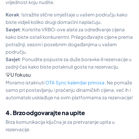
vrijednost koju nudite.
Korak
: Istražite slične smještaje u vašem području kako
biste vidjeli koliko drugi domaćini naplaćuju.
Savjet
: Koristite VRBO-ove alate za određivanje cijena
kako biste ostali konkurentni. Prilagođavajte cijene prema
potražnji, sezoni i posebnim događanjima u vašem
području.
Savjet
: Ponudite popuste za duže boravke ili rezervacije u
zadnji čas kako biste potaknuli goste na rezervaciju.
💡U fokusu
Moramo istaknuti
OTA Sync kalendar prinosa.
Ne pomaže
samo pri postavljanju i praćenju dinamičkih cijena, već ih i
automatski usklađuje na svim platformama za rezervacije!
4. Brzo odgovarajte na upite
Brza komunikacija ključna je za pretvaranje upita u
rezervacije.