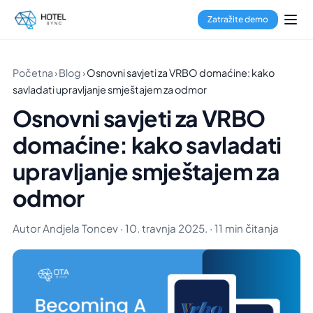
Zatražite demo
Početna
›
Blog
›
Osnovni savjeti za VRBO domaćine: kako
savladati upravljanje smještajem za odmor
Osnovni savjeti za VRBO
domaćine: kako savladati
upravljanje smještajem za
odmor
Autor Andjela Toncev · 10. travnja 2025. · 11 min čitanja