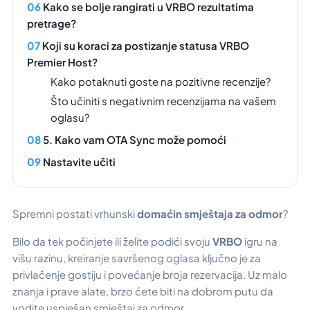
Kako se bolje rangirati u VRBO rezultatima
pretrage?
Koji su koraci za postizanje statusa VRBO
Premier Host?
Kako potaknuti goste na pozitivne recenzije?
Što učiniti s negativnim recenzijama na vašem
oglasu?
5. Kako vam OTA Sync može pomoći
Nastavite učiti
Spremni postati vrhunski
domaćin smještaja za odmor
?
Bilo da tek počinjete ili želite podići svoju
VRBO
igru na
višu razinu, kreiranje savršenog oglasa ključno je za
privlačenje gostiju i povećanje broja rezervacija. Uz malo
znanja i prave alate, brzo ćete biti na dobrom putu da
vodite uspješan smještaj za odmor.