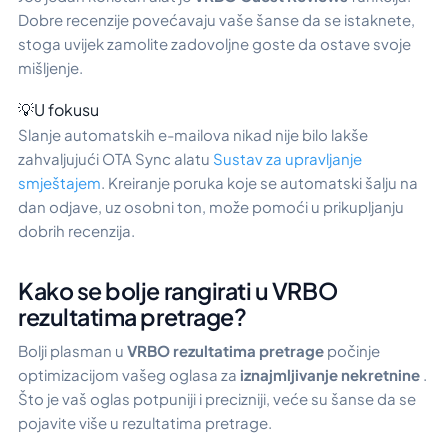
Dobre recenzije povećavaju vaše šanse da se istaknete,
stoga uvijek zamolite zadovoljne goste da ostave svoje
mišljenje.
💡U fokusu
Slanje automatskih e-mailova nikad nije bilo lakše
zahvaljujući OTA Sync alatu
Sustav za upravljanje
smještajem
. Kreiranje poruka koje se automatski šalju na
dan odjave, uz osobni ton, može pomoći u prikupljanju
dobrih recenzija.
Kako se bolje rangirati u VRBO
rezultatima pretrage?
Bolji plasman u
VRBO rezultatima pretrage
počinje
optimizacijom vašeg oglasa za
iznajmljivanje nekretnine
.
Što je vaš oglas potpuniji i precizniji, veće su šanse da se
pojavite više u rezultatima pretrage.