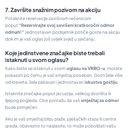
7. Završite snažnim pozivom na akciju
Potaknite rezervacije završnom rečenicom
poput
“Rezervirajte svoj savršeni kratkoročni odmor
odmah!”
Jednostavan podsjetnik potiče goste na akciju
dok im je vaš oglas još uvijek svjež u sjećanju.
Koje jedinstvene značajke biste trebali
istaknuti u svom oglasu?
Kako biste se istaknuli u svom
oglasu na VRBO-u
, morate
pokazati po čemu je vaš smještaj poseban. Gosti žele više
od kreveta, žele zabavan i jednostavan
iskustva gostiju
.
Istaknite značajke poput jacuzzija, velikog dvorišta ili
lijepog pogleda. One pomažu da vaš
smještaj za odmor
bude primjećen.
Ako je vaš smještaj blizu plaže, pješačkih staza ili centra
grada, obavezno to naglasite, to može poboljšati vašu