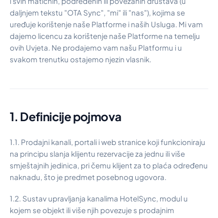
i svih matičnih, podređenih ili povezanih društava (u
Bezbednost i povjerenje
daljnjem tekstu "OTA Sync", "mi" ili "nas"), kojima se
Iskustva korisnika
uređuje korištenje naše Platforme i naših Usluga. Mi vam
Što očekivati
dajemo licencu za korištenje naše Platforme na temelju
Popis promjena
ovih Uvjeta. Ne prodajemo vam našu Platformu i u
Cijene
svakom trenutku ostajemo njezin vlasnik.
Sveobuhvatno rješenje
Kalkulator ROI-a za hotele
Zatražite demo
Poslovi
1. Definicije pojmova
1.1. Prodajni kanali, portali i web stranice koji funkcioniraju
na principu slanja klijentu rezervacije za jednu ili više
smještajnih jedinica, pri čemu klijent za to plaća određenu
naknadu, što je predmet posebnog ugovora.
1.2. Sustav upravljanja kanalima HotelSync, modul u
kojem se objekt ili više njih povezuje s prodajnim