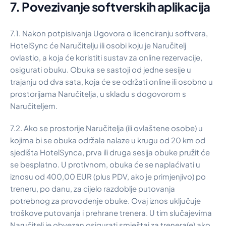
7. Povezivanje softverskih aplikacija
7.1. Nakon potpisivanja Ugovora o licenciranju softvera,
HotelSync će Naručitelju ili osobi koju je Naručitelj
ovlastio, a koja će koristiti sustav za online rezervacije,
osigurati obuku. Obuka se sastoji od jedne sesije u
trajanju od dva sata, koja će se održati online ili osobno u
prostorijama Naručitelja, u skladu s dogovorom s
Naručiteljem.
7.2. Ako se prostorije Naručitelja (ili ovlaštene osobe) u
kojima bi se obuka održala nalaze u krugu od 20 km od
sjedišta HotelSynca, prva ili druga sesija obuke pružit će
se besplatno. U protivnom, obuka će se naplaćivati u
iznosu od 400,00 EUR (plus PDV, ako je primjenjivo) po
treneru, po danu, za cijelo razdoblje putovanja
potrebnog za provođenje obuke. Ovaj iznos uključuje
troškove putovanja i prehrane trenera. U tim slučajevima
Naručitelj je obvezan osigurati smještaj za trenera(e) ako