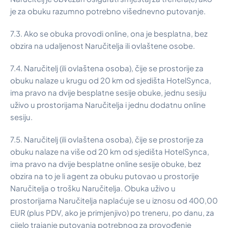
je za obuku razumno potrebno višednevno putovanje.
7.3. Ako se obuka provodi online, ona je besplatna, bez
obzira na udaljenost Naručitelja ili ovlaštene osobe.
7.4. Naručitelj (ili ovlaštena osoba), čije se prostorije za
obuku nalaze u krugu od 20 km od sjedišta HotelSynca,
ima pravo na dvije besplatne sesije obuke, jednu sesiju
uživo u prostorijama Naručitelja i jednu dodatnu online
sesiju.
7.5. Naručitelj (ili ovlaštena osoba), čije se prostorije za
obuku nalaze na više od 20 km od sjedišta HotelSynca,
ima pravo na dvije besplatne online sesije obuke, bez
obzira na to je li agent za obuku putovao u prostorije
Naručitelja o trošku Naručitelja. Obuka uživo u
prostorijama Naručitelja naplaćuje se u iznosu od 400,00
EUR (plus PDV, ako je primjenjivo) po treneru, po danu, za
cijelo trajanje putovanja potrebnog za provođenje