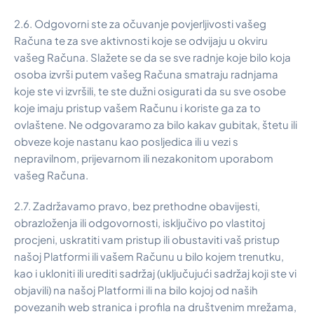
2.6. Odgovorni ste za očuvanje povjerljivosti vašeg
Računa te za sve aktivnosti koje se odvijaju u okviru
vašeg Računa. Slažete se da se sve radnje koje bilo koja
osoba izvrši putem vašeg Računa smatraju radnjama
koje ste vi izvršili, te ste dužni osigurati da su sve osobe
koje imaju pristup vašem Računu i koriste ga za to
ovlaštene. Ne odgovaramo za bilo kakav gubitak, štetu ili
obveze koje nastanu kao posljedica ili u vezi s
nepravilnom, prijevarnom ili nezakonitom uporabom
vašeg Računa.
2.7. Zadržavamo pravo, bez prethodne obavijesti,
obrazloženja ili odgovornosti, isključivo po vlastitoj
procjeni, uskratiti vam pristup ili obustaviti vaš pristup
našoj Platformi ili vašem Računu u bilo kojem trenutku,
kao i ukloniti ili urediti sadržaj (uključujući sadržaj koji ste vi
objavili) na našoj Platformi ili na bilo kojoj od naših
povezanih web stranica i profila na društvenim mrežama,