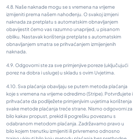
4.8. Naše naknade mogu se s vremena na vrijeme
izmijeniti prema našem nahođenju. O svakoj izmjeni
naknada za pretplatu s automatskim obnavljanjem
obavijestit ćemo vas razumno unaprijed, u pisanom
obliku. Nastavak korištenja pretplate s automatskim
obnavljanjem smatra se prihvaćanjem izmijenjenih
naknada.
4.9. Odgovorni ste za sve primjenjive poreze (uključujući
porez na dobra i usluge) u skladu s ovim Uvjetima.
4.10. Sva plaćanja obavljaju se putem metoda plaćanja
koje s vremena na vrijeme odredimo (Stripe). Potvrđujete i
prihvaćate da podliježete primjenjivim uvjetima korištenja
svake metode plaćanja treće strane. Nismo odgovorni za
bilo kakav propust, prekid ili pogrešku povezanu s
odabranom metodom plaćanja. Zadržavamo pravo u
bilo kojem trenutku izmijeniti ili privremeno odnosno
trajno ukinuti bilo koju metodu plaćanja bez prethodne