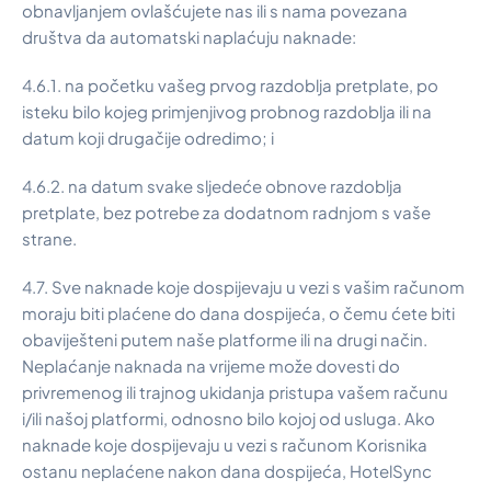
obnavljanjem ovlašćujete nas ili s nama povezana
društva da automatski naplaćuju naknade:
4.6.1. na početku vašeg prvog razdoblja pretplate, po
isteku bilo kojeg primjenjivog probnog razdoblja ili na
datum koji drugačije odredimo; i
4.6.2. na datum svake sljedeće obnove razdoblja
pretplate, bez potrebe za dodatnom radnjom s vaše
strane.
4.7. Sve naknade koje dospijevaju u vezi s vašim računom
moraju biti plaćene do dana dospijeća, o čemu ćete biti
obaviješteni putem naše platforme ili na drugi način.
Neplaćanje naknada na vrijeme može dovesti do
privremenog ili trajnog ukidanja pristupa vašem računu
i/ili našoj platformi, odnosno bilo kojoj od usluga. Ako
naknade koje dospijevaju u vezi s računom Korisnika
ostanu neplaćene nakon dana dospijeća, HotelSync