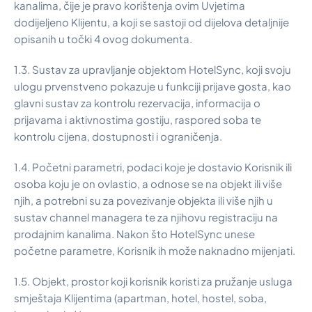
kanalima, čije je pravo korištenja ovim Uvjetima
dodijeljeno Klijentu, a koji se sastoji od dijelova detaljnije
opisanih u točki 4 ovog dokumenta.
1.3. Sustav za upravljanje objektom HotelSync, koji svoju
ulogu prvenstveno pokazuje u funkciji prijave gosta, kao
glavni sustav za kontrolu rezervacija, informacija o
prijavama i aktivnostima gostiju, raspored soba te
kontrolu cijena, dostupnosti i ograničenja.
1.4. Početni parametri, podaci koje je dostavio Korisnik ili
osoba koju je on ovlastio, a odnose se na objekt ili više
njih, a potrebni su za povezivanje objekta ili više njih u
sustav channel managera te za njihovu registraciju na
prodajnim kanalima. Nakon što HotelSync unese
početne parametre, Korisnik ih može naknadno mijenjati.
1.5. Objekt, prostor koji korisnik koristi za pružanje usluga
smještaja Klijentima (apartman, hotel, hostel, soba,