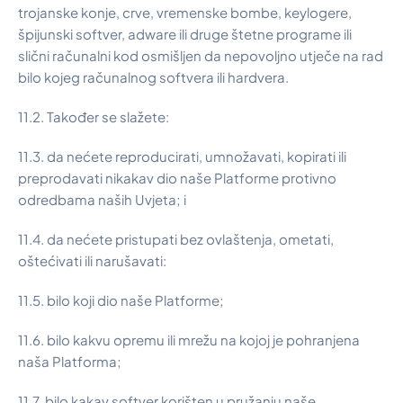
trojanske konje, crve, vremenske bombe, keylogere,
špijunski softver, adware ili druge štetne programe ili
slični računalni kod osmišljen da nepovoljno utječe na rad
bilo kojeg računalnog softvera ili hardvera.
11.2. Također se slažete:
11.3. da nećete reproducirati, umnožavati, kopirati ili
preprodavati nikakav dio naše Platforme protivno
odredbama naših Uvjeta; i
11.4. da nećete pristupati bez ovlaštenja, ometati,
oštećivati ili narušavati:
11.5. bilo koji dio naše Platforme;
11.6. bilo kakvu opremu ili mrežu na kojoj je pohranjena
naša Platforma;
11.7. bilo kakav softver korišten u pružanju naše