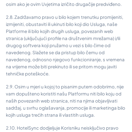
osim ako je ovim Uvjetima izričito drugačije predviđeno.
2.8. Zadržavamo pravo u bilo kojem trenutku promijeniti,
izmijeniti, obustaviti ili ukinuti bilo koji dio Usluga, naše
Platforme ili bilo kojih drugih usluga, povezanih web
stranica (uključujući profile na društvenim mrežama) i/ili
drugog softvera koji pružamo u vezi s bilo čime od
navedenog. Slažete se da pristup bilo čemu od
navedenog, odnosno njegovo funkcioniranje, s vremena
na vrijeme može biti prekinuto ili se pritom mogu javiti
tehničke poteškoće.
2.9. Osim u mjeri u kojoj to pisanim putem odobrimo, nije
vam dopušteno koristiti našu Platformu niti bilo koju od
naših povezanih web stranica, niti na njima objavljivati
sadržaj, u svrhu oglašavanja, promocije ili marketinga bilo
kojih usluga trećih strana ili vlastitih usluga.
2.10. HotelSync dodjeljuje Korisniku neisključivo pravo