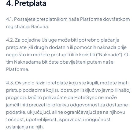
4. Pretplata
4.1. Postajete pretplatnikom naše Platforme dovršetkom
registracije Računa.
4.2. Za pojedine Usluge može biti potrebno plaćanje
pretplate i/ili drugih dodatnih ili pomoćnih naknada prije
nego što im možete pristupiti ili ih koristiti ("Naknade"). O
tim Naknadama bit ćete obaviješteni putem naše
Platforme.
4.3. Ovisno o razini pretplate koju ste kupili, možete imati
pristup podacima koji su dostupni isključivo javno ili našoj
prognozi. Izričito prihvaćate da HotelSync ne može
jamčiti niti preuzeti bilo kakvu odgovornost za dostupne
podatke, uključujući, ali ne ograničavajući se na njihovu
točnost, upotrebljivost, ispravnost i mogućnost
oslanjanja na njih.