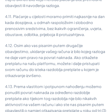
obavijesti ili navođenja razloga.
4.11. Plaćanje u cijelosti moramo primiti najkasnije na dan
kada dospijeva, u odmah raspoloživim i slobodno
prenosivim sredstvima, bez ikakvih ograničenja, uvjeta,
obustave, odbitka, prijeboja ili protuzahtjeva.
4.12. Osim ako vas pisanim putem drugačije
obavijestimo, ukidanje vašeg računa iz bilo kojeg razloga
ne daje vam pravo na povrat naknada. Ako otkažete
pretplatu na našu platformu, možete i dalje pristupati
svom računu do isteka razdoblja pretplate u kojem je
otkazivanje izvršeno.
4.13. Prema vlastitom i potpunom nahođenju možemo
ponuditi povrat naknada za određeno razdoblje
pretplate ako tijekom tog razdoblja nije bilo nikakvih
aktivnosti na vašem računu i ako ste nas pisanim putem
obavijestili o namjeri otkazivanja pretplate u roku od tri (3)