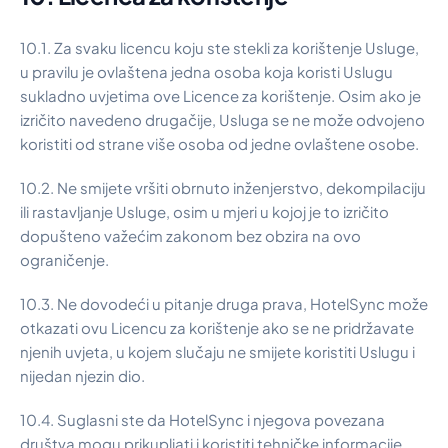
10.1. Za svaku licencu koju ste stekli za korištenje Usluge,
u pravilu je ovlaštena jedna osoba koja koristi Uslugu
sukladno uvjetima ove Licence za korištenje. Osim ako je
izričito navedeno drugačije, Usluga se ne može odvojeno
koristiti od strane više osoba od jedne ovlaštene osobe.
10.2. Ne smijete vršiti obrnuto inženjerstvo, dekompilaciju
ili rastavljanje Usluge, osim u mjeri u kojoj je to izričito
dopušteno važećim zakonom bez obzira na ovo
ograničenje.
10.3. Ne dovodeći u pitanje druga prava, HotelSync može
otkazati ovu Licencu za korištenje ako se ne pridržavate
njenih uvjeta, u kojem slučaju ne smijete koristiti Uslugu i
nijedan njezin dio.
10.4. Suglasni ste da HotelSync i njegova povezana
društva mogu prikupljati i koristiti tehničke informacije