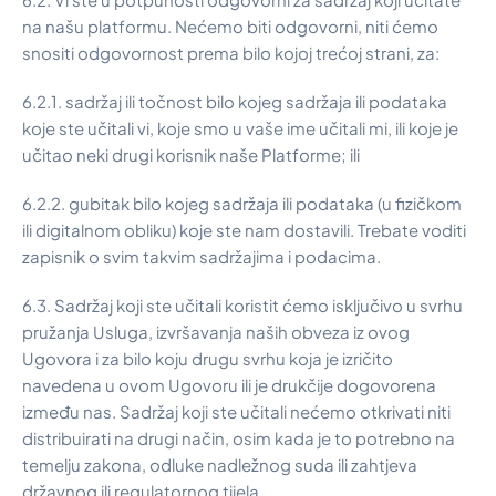
na našu platformu. Nećemo biti odgovorni, niti ćemo
snositi odgovornost prema bilo kojoj trećoj strani, za:
6.2.1. sadržaj ili točnost bilo kojeg sadržaja ili podataka
koje ste učitali vi, koje smo u vaše ime učitali mi, ili koje je
učitao neki drugi korisnik naše Platforme; ili
6.2.2. gubitak bilo kojeg sadržaja ili podataka (u fizičkom
ili digitalnom obliku) koje ste nam dostavili. Trebate voditi
zapisnik o svim takvim sadržajima i podacima.
6.3. Sadržaj koji ste učitali koristit ćemo isključivo u svrhu
pružanja Usluga, izvršavanja naših obveza iz ovog
Ugovora i za bilo koju drugu svrhu koja je izričito
navedena u ovom Ugovoru ili je drukčije dogovorena
između nas. Sadržaj koji ste učitali nećemo otkrivati niti
distribuirati na drugi način, osim kada je to potrebno na
temelju zakona, odluke nadležnog suda ili zahtjeva
državnog ili regulatornog tijela.