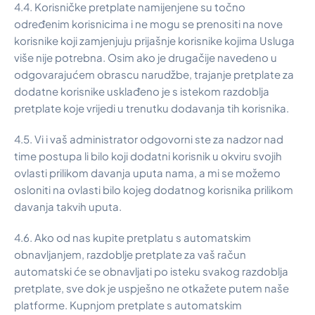
4.4. Korisničke pretplate namijenjene su točno
određenim korisnicima i ne mogu se prenositi na nove
korisnike koji zamjenjuju prijašnje korisnike kojima Usluga
više nije potrebna. Osim ako je drugačije navedeno u
odgovarajućem obrascu narudžbe, trajanje pretplate za
dodatne korisnike usklađeno je s istekom razdoblja
pretplate koje vrijedi u trenutku dodavanja tih korisnika.
4.5. Vi i vaš administrator odgovorni ste za nadzor nad
time postupa li bilo koji dodatni korisnik u okviru svojih
ovlasti prilikom davanja uputa nama, a mi se možemo
osloniti na ovlasti bilo kojeg dodatnog korisnika prilikom
davanja takvih uputa.
4.6. Ako od nas kupite pretplatu s automatskim
obnavljanjem, razdoblje pretplate za vaš račun
automatski će se obnavljati po isteku svakog razdoblja
pretplate, sve dok je uspješno ne otkažete putem naše
platforme. Kupnjom pretplate s automatskim