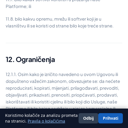
Platforme; ili
11.8. bilo kakvu opremu, mrežu ili softver koji je u
vlasništvu ili se koristi od strane bilo koje treće strane.
12. Ograničenja
12.1.1. Osim kako je izričito navedeno u ovom Ugovoru ili
dopušteno važećim zakonom, obvezujete se: da nećete
reproducirati, kopirati, mijenjati, prilagođavati, prevoditi,
objavljivati, prikazivati, prenositi, priopćavati, prodavati,
iskorištavati ili koristiti cjelinu ili bilo koji dio Usluge, naše
Platforme ili bilo kojeg sadržaja u njoj za komercijalne ili
Koristimo kolačiće za analizu prometa
druge svrhe;
Odbij
Prihvati
Hrvatski
na stranici.
Pravila o kolačićima
12.1.2. da nećete rastavljati, dekompilirati, vršiti obrnuto