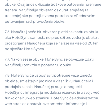
obuke. Ovaj iznos uključuje troškove putovanja i prehrane
trenera. Naručitelj je obvezan osigurati smještaj za
trenera(e) ako postoji stvarna potreba za višednevnim
putovanjem radi provođenja obuke.
7.6. Naručitelj neće biti obvezan platiti naknadu za obuku
ako HotelSync samostalno predloži provođenje obuke u
prostorijama Naručitelja koje se nalaze na više od 20 km
od sjedišta HotelSynca.
7.7. Nakon sesije obuke, HotelSync se obvezuje izdati
Naručitelju potvrdu o pohađanju obuke.
7.8. HotelSync će uspostaviti potrebne veze između
objekta, smještajnih jedinica u vlasništvu Naručitelja i
prodajnih kanala. Naručitelj pristaje omogućiti
HotelSyncu integraciju modula za rezervacije u svoju već
funkcionalnu web stranicu. HotelSync će administratoru
web stranice dostaviti sve potrebne informacije i