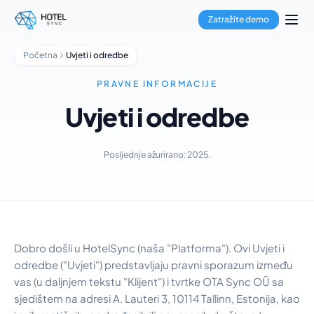
Prijeđi na glavni sadržaj
Rezervacijski sustav
Zatražite demo
Channel Manager
Booking Engine
Početna
Uvjeti i odredbe
Obrada plaćanja
Multi-Property Hub
PRAVNE INFORMACIJE
GuestApp
Uvjeti i odredbe
Aplikacija za domaćinstvo
Hoteli
Hosteli
Posljednje ažurirano: 2025.
Apart-hoteli
Apartmani
Menadžeri objekata
O nama
Integracije
Dobro došli u HotelSync (naša "Platforma"). Ovi Uvjeti i
Često postavljana pitanja
odredbe ("Uvjeti") predstavljaju pravni sporazum između
Blog
vas (u daljnjem tekstu "Klijent") i tvrtke OTA Sync OÜ sa
Partnerstva
sjedištem na adresi A. Lauteri 3, 10114 Tallinn, Estonija, kao
HotelSync EDU