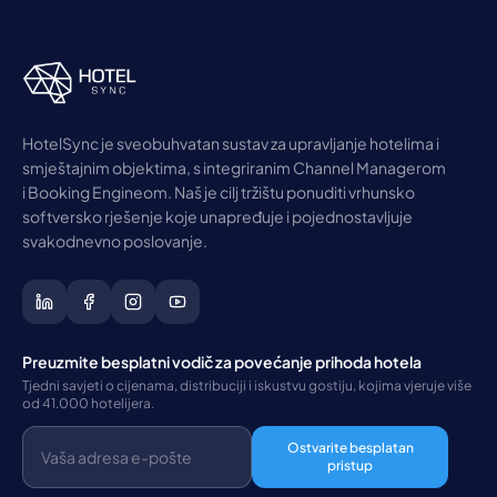
HotelSync je sveobuhvatan sustav za upravljanje hotelima i
smještajnim objektima, s integriranim Channel Managerom
i Booking Engineom. Naš je cilj tržištu ponuditi vrhunsko
softversko rješenje koje unapređuje i pojednostavljuje
svakodnevno poslovanje.
Preuzmite besplatni vodič za povećanje prihoda hotela
Tjedni savjeti o cijenama, distribuciji i iskustvu gostiju, kojima vjeruje više
od 41.000 hotelijera.
Ostvarite besplatan
pristup