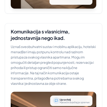
Komunikacija s vlasnicima,
jednostavnija nego ikad.
Uz naš sveobuhvatni sustav i mobilnu aplikaciju, hotelski
menadžeri imaju potpunu kontrolu nad razinom
pristupa za svakog vlasnika apartmana. Mogu im
omogućiti detaljan pregled popunjenosti, rezervacija i
prihoda ili pristup ograničiti samo na ključne
informacije. Na taj način komunikacija ostaje
transparentna, prilagođena potrebama svakog
vlasnika i jednostavna za obje strane.
Upravitelj
Mjesečni izvještaj je spreman