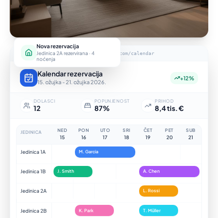
Nova rezervacija
app.hotelsync.com/calendar
Jedinica 2A rezervirana · 4
noćenja
Kalendar rezervacija
+12%
15. ožujka - 21. ožujka 2026.
DOLASCI
POPUNJENOST
PRIHOD
12
87%
8,4 tis. €
NED
PON
UTO
SRI
ČET
PET
SUB
JEDINICA
15
16
17
18
19
20
21
Jedinica 1A
M. Garcia
Jedinica 1B
J. Smith
A. Chen
Jedinica 2A
L. Rossi
Jedinica 2B
K. Park
T. Müller