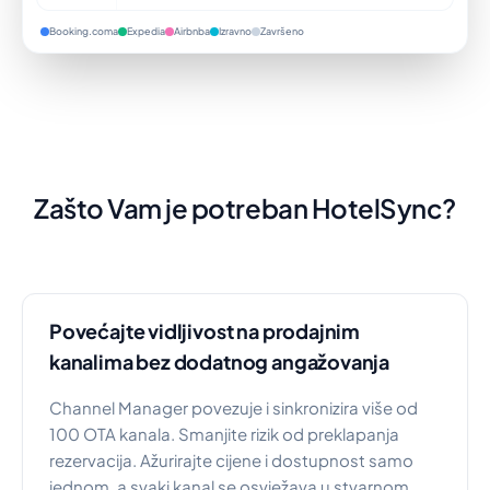
Booking.coma
Expedia
Airbnba
Izravno
Završeno
Zašto Vam je potreban HotelSync?
Povećajte vidljivost na prodajnim
kanalima bez dodatnog angažovanja
Channel Manager povezuje i sinkronizira više od
100 OTA kanala. Smanjite rizik od preklapanja
rezervacija. Ažurirajte cijene i dostupnost samo
jednom, a svaki kanal se osvježava u stvarnom