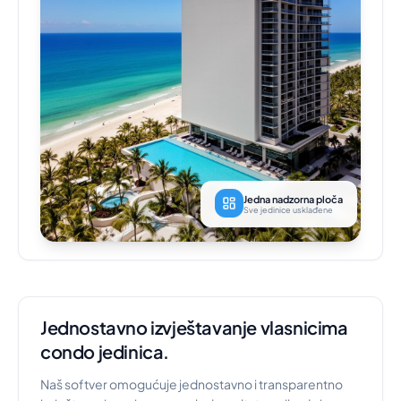
Jedna nadzorna ploča
Sve jedinice usklađene
Jednostavno izvještavanje vlasnicima
condo jedinica.
Naš softver omogućuje jednostavno i transparentno