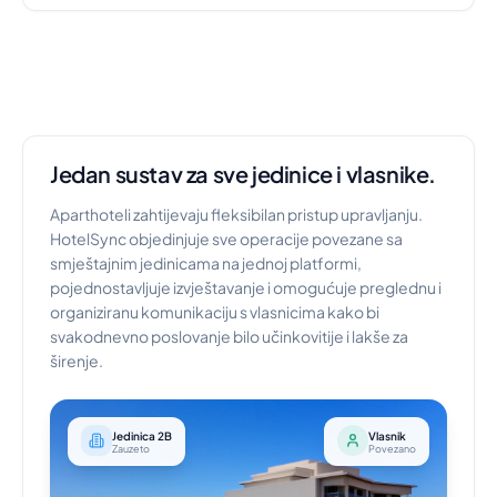
Jedan sustav za sve jedinice i vlasnike.
Aparthoteli zahtijevaju fleksibilan pristup upravljanju.
HotelSync objedinjuje sve operacije povezane sa
smještajnim jedinicama na jednoj platformi,
pojednostavljuje izvještavanje i omogućuje preglednu i
organiziranu komunikaciju s vlasnicima kako bi
svakodnevno poslovanje bilo učinkovitije i lakše za
širenje.
Jedinica 2B
Vlasnik
Zauzeto
Povezano