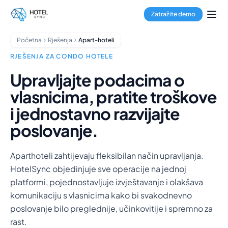
Prijeđi na glavni sadržaj
Rezervacijski sustav
Zatražite demo
Channel Manager
Booking Engine
Početna
Rješenja
Apart-hoteli
Obrada plaćanja
Multi-Property Hub
RJEŠENJA ZA CONDO HOTELE
GuestApp
Upravljajte podacima o
Aplikacija za domaćinstvo
vlasnicima, pratite troškove
Hoteli
Hosteli
i jednostavno razvijajte
Apart-hoteli
poslovanje.
Apartmani
Menadžeri objekata
Aparthoteli zahtijevaju fleksibilan način upravljanja.
O nama
HotelSync objedinjuje sve operacije na jednoj
Integracije
platformi, pojednostavljuje izvještavanje i olakšava
Često postavljana pitanja
komunikaciju s vlasnicima kako bi svakodnevno
Blog
poslovanje bilo preglednije, učinkovitije i spremno za
Partnerstva
rast.
HotelSync EDU