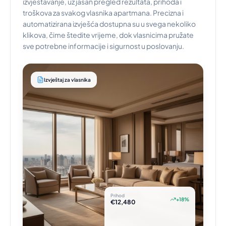
izvještavanje, uz jasan pregled rezultata, prihoda i
troškova za svakog vlasnika apartmana. Precizna i
automatizirana izvješća dostupna su u svega nekoliko
klikova, čime štedite vrijeme, dok vlasnicima pružate
sve potrebne informacije i sigurnost u poslovanju.
Izvještaj za vlasnika
Prihod
+18%
€12,480