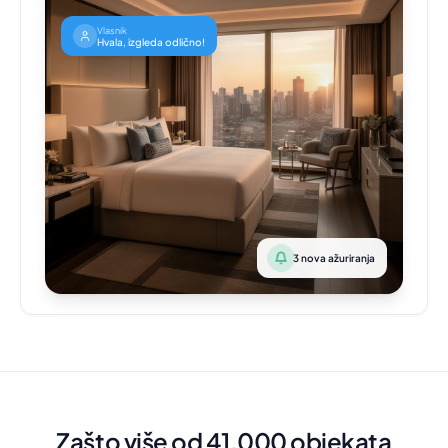
Vlasnik
Hvala, izgleda odlično!
3 nova ažuriranja
Zašto više od 41.000 objekata