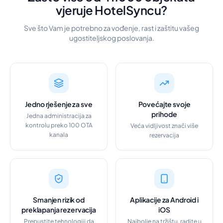
vjeruje HotelSyncu?
Sve što Vam je potrebno za vođenje, rast i zaštitu vašeg
ugostiteljskog poslovanja.
Jedno rješenje za sve
Povećajte svoje
prihode
Jedna administracija za
kontrolu preko 100 OTA
Veća vidljivost znači više
kanala
rezervacija
Smanjen rizik od
Aplikacije za Android i
preklapanja rezervacija
iOS
Prepustite tehnologiji da
Najbolje na tržištu, radite u