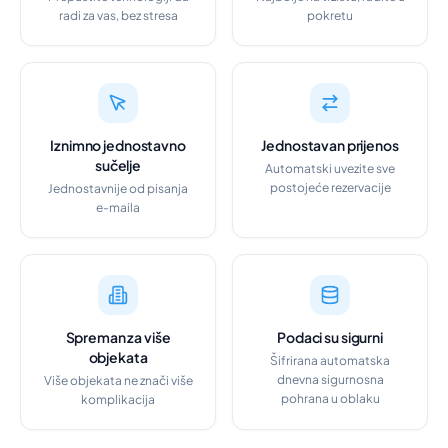
radi za vas, bez stresa
pokretu
Iznimno jednostavno
Jednostavan prijenos
sučelje
Automatski uvezite sve
postojeće rezervacije
Jednostavnije od pisanja
e-maila
Spreman za više
Podaci su sigurni
objekata
Šifrirana automatska
dnevna sigurnosna
Više objekata ne znači više
pohrana u oblaku
komplikacija