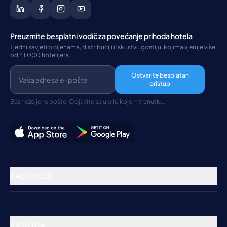
Preuzmite besplatni vodič za povećanje prihoda hotela
Tjedni savjeti o cijenama, distribuciji i iskustvu gostiju, kojima vjeruje više
od 41.000 hotelijera.
Ostvarite besplatan
pristup
Bez neželjene pošte. Odjavite se u bilo kojem trenutku.
PROIZVODI
Rezervacijski sustav
Channel Manager
RJEŠENJA