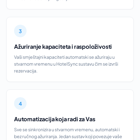
3
Ažuriranje kapaciteta i raspoloživosti
Vaši smještajni kapaciteti automatski se ažuriraju u
stvarnom vremenu u HotelSync sustavu čim se izvrši
rezervacija.
4
Automatizacija koja radi za Vas
Sve se sinkronizira u stvarnom vremenu, automatski i
bez ručnog ažuriranja. Jedan sustav koji povezuje vaše