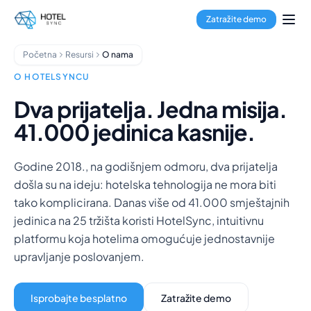
Prijeđi na glavni sadržaj
Rezervacijski sustav
Zatražite demo
Channel Manager
Booking Engine
Početna
Resursi
O nama
Obrada plaćanja
Multi-Property Hub
O HOTELSYNCU
GuestApp
Dva prijatelja. Jedna misija.
Aplikacija za domaćinstvo
41.000 jedinica kasnije.
Hoteli
Hosteli
Apart-hoteli
Godine 2018., na godišnjem odmoru, dva prijatelja
Apartmani
došla su na ideju: hotelska tehnologija ne mora biti
Menadžeri objekata
tako komplicirana. Danas više od 41.000 smještajnih
O nama
jedinica na 25 tržišta koristi HotelSync, intuitivnu
Integracije
platformu koja hotelima omogućuje jednostavnije
Često postavljana pitanja
upravljanje poslovanjem.
Blog
Partnerstva
Isprobajte besplatno
Zatražite demo
HotelSync EDU