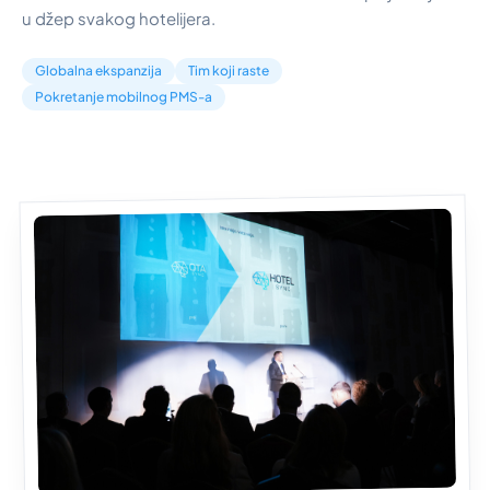
u džep svakog hotelijera.
Globalna ekspanzija
Tim koji raste
Pokretanje mobilnog PMS-a