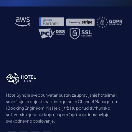
HotelSync je sveobuhvatan sustav za upravljanje hotelima i
smještajnim objektima, s integriranim Channel Managerom
i Booking Engineom. Naš je cilj tržištu ponuditi vrhunsko
softversko rješenje koje unapređuje i pojednostavljuje
svakodnevno poslovanje.