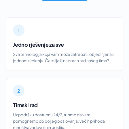
1
Jedno rješenje za sve
Sva tehnologija koja vam može zatrebati, objedinjena u
jednom rješenju. Čarolija ili naporan rad našeg tima?
2
Timski rad
Uz podršku dostupnu 24/7, tu smo da vam
pomognemo do boljeg poslovanja, većih prihoda i
mnoštva zadovoljnih gostiju.