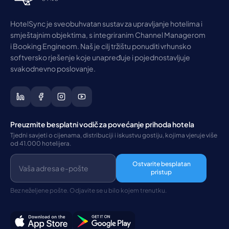
HotelSync je sveobuhvatan sustav za upravljanje hotelima i
smještajnim objektima, s integriranim Channel Managerom
i Booking Engineom. Naš je cilj tržištu ponuditi vrhunsko
softversko rješenje koje unapređuje i pojednostavljuje
svakodnevno poslovanje.
Preuzmite besplatni vodič za povećanje prihoda hotela
Tjedni savjeti o cijenama, distribuciji i iskustvu gostiju, kojima vjeruje više
od 41.000 hotelijera.
Ostvarite besplatan
pristup
Bez neželjene pošte. Odjavite se u bilo kojem trenutku.