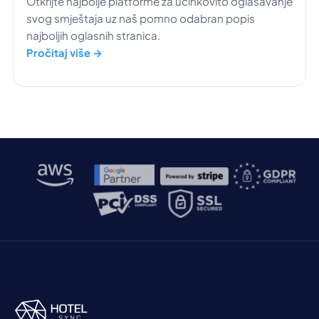
Otkrijte najbolje platforme za učinkovito oglašavanje
svog smještaja uz naš pomno odabran popis
najboljih oglasnih stranica.
Pročitaj više →