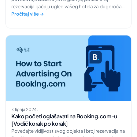
rezervacija i jačaju ugled vašeg hotela za dugoročan
uspjeh.
Pročitaj više →
7. lipnja 2024.
Kako početi oglašavati na Booking.com-u
[Vodič korak po korak]
Povećajte vidljivost svog objekta i broj rezervacija na