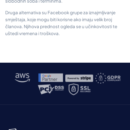
slobodnih soba i terminima.
Druga alternativa su Facebook grupe za iznajmljivanje
smještaja, koje mogu biti korisne ako imaju velik broj
članova. Njihova prednost ogleda se u učinkovitosti te
uštedi vremena i troškova.