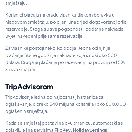
smještaju.
Korisnici plaćaju naknadu vlasniku tijekom boravka u
njegovom smještaju, po cijeni unaprijed dogovorenoj prije
rezervacije. Stoga su sve pogodnosti, dodatne naknade i
uvjeti navedeni prije same rezervacije.
Za vlasnike postoji nekoliko opcija. Jedna od njih je
plaćanje fiksne godišnje naknade koja iznosi oko 500
dolara. Druga je plaćanje po rezervaciji, uz proviziju od 5%
za svaki najam.
TripAdvisorom
TripAdvisor je jedna od najpoznatijih stranica za
oglašavanje, s preko 340 milijuna korisnika i oko 800.000
oglašenih smještaja.
Kada se smještaj postavi na ovu stranicu, automatski se
pojavljuje i na servisima
FlipKey, HolidayLettings,