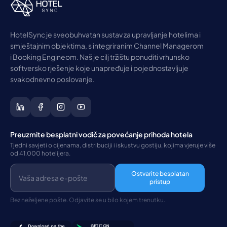
HotelSync je sveobuhvatan sustav za upravljanje hotelima i
smještajnim objektima, s integriranim Channel Managerom
i Booking Engineom. Naš je cilj tržištu ponuditi vrhunsko
softversko rješenje koje unapređuje i pojednostavljuje
svakodnevno poslovanje.
Preuzmite besplatni vodič za povećanje prihoda hotela
Tjedni savjeti o cijenama, distribuciji i iskustvu gostiju, kojima vjeruje više
od 41.000 hotelijera.
Ostvarite besplatan
pristup
Bez neželjene pošte. Odjavite se u bilo kojem trenutku.