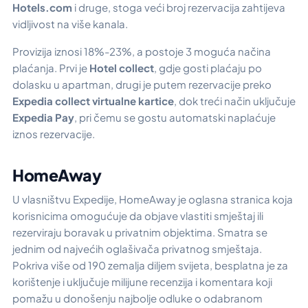
Hotels.com
i druge, stoga veći broj rezervacija zahtijeva
vidljivost na više kanala.
Provizija iznosi 18%-23%, a postoje 3 moguća načina
plaćanja. Prvi je
Hotel collect
, gdje gosti plaćaju po
dolasku u apartman, drugi je putem rezervacije preko
Expedia collect virtualne kartice
, dok treći način uključuje
Expedia Pay
, pri čemu se gostu automatski naplaćuje
iznos rezervacije.
HomeAway
U vlasništvu Expedije, HomeAway je oglasna stranica koja
korisnicima omogućuje da objave vlastiti smještaj ili
rezerviraju boravak u privatnim objektima. Smatra se
jednim od najvećih oglašivača privatnog smještaja.
Pokriva više od 190 zemalja diljem svijeta, besplatna je za
korištenje i uključuje milijune recenzija i komentara koji
pomažu u donošenju najbolje odluke o odabranom