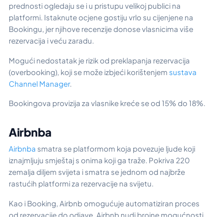
prednosti ogledaju se i u pristupu velikoj publici na
platformi. Istaknute ocjene gostiju vrlo su cijenjene na
Bookingu, jer njihove recenzije donose vlasnicima više
rezervacija i veću zaradu.
Mogući nedostatak je rizik od preklapanja rezervacija
(overbooking), koji se može izbjeći korištenjem
sustava
Channel Manager
.
Bookingova provizija za vlasnike kreće se od 15% do 18%.
Airbnba
Airbnba
smatra se platformom koja povezuje ljude koji
iznajmljuju smještaj s onima koji ga traže. Pokriva 220
zemalja diljem svijeta i smatra se jednom od najbrže
rastućih platformi za rezervacije na svijetu.
Kao i Booking, Airbnb omogućuje automatiziran proces
od rezervacije do odjave. Airbnb nudi brojne mogućnosti,