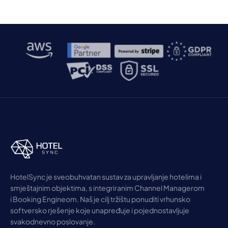
HotelSync je sveobuhvatan sustav za upravljanje hotelima i
smještajnim objektima, s integriranim Channel Managerom
i Booking Engineom. Naš je cilj tržištu ponuditi vrhunsko
softversko rješenje koje unapređuje i pojednostavljuje
svakodnevno poslovanje.