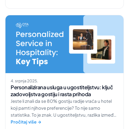
time je li objekt imao sustav za upravljanje hotelom ili
ne. Jeste li znali da je 61% potrošača […]
4. srpnja 2025.
Personalizirana usluga u ugostiteljstvu: ključ
zadovoljstva gostiju i rasta prihoda
Jeste li znali da se 80% gostiju radije vraća u hotel
koji pamti njihove preferencije? To nije samo
statistika. To je znak. U ugostiteljstvu, razlika između
jednokratnog posjetitelja i vjernog gosta često se
Pročitaj više →
svodi na jednu stvar: personaliziranu uslugu u