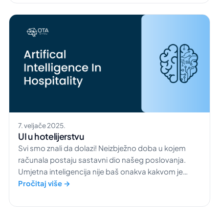
mjestu da povećate vidljivost svoje nekretnine. Uz
ovaj […]
7. veljače 2025.
UI u hotelijerstvu
Svi smo znali da dolazi! Neizbježno doba u kojem
računala postaju sastavni dio našeg poslovanja.
Umjetna inteligencija nije baš onakva kakvom je
prikazuju filmovi. Roboti (UI) sasvim lako mogu biti
Pročitaj više →
naši prijatelji. Oni su naši saveznici i koristan alat u
svakodnevnom životu dok društvo napreduje. A tko
ne bi želio malo dodatne pomoći […]