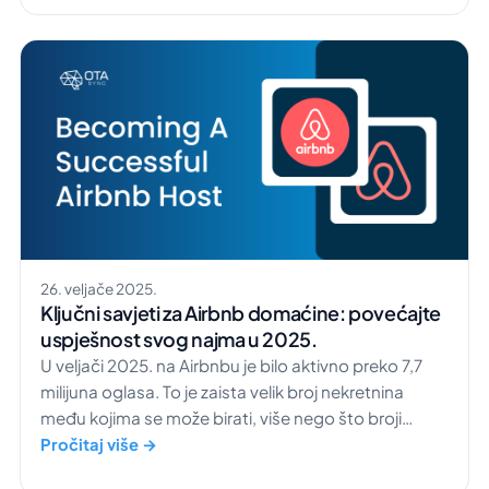
OGROMNA brojka. Radna snaga je progovorila i
jasno dala do znanja […]
26. veljače 2025.
Ključni savjeti za Airbnb domaćine: povećajte
uspješnost svog najma u 2025.
U veljači 2025. na Airbnbu je bilo aktivno preko 7,7
milijuna oglasa. To je zaista velik broj nekretnina
među kojima se može birati, više nego što broji
stanovništvo Hong Konga. Kako bi se VAŠ najam
Pročitaj više →
istaknuo u takvoj konkurenciji? Na pravom ste