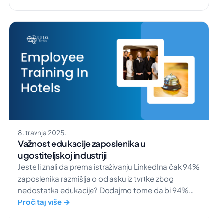
ugostiteljstvu. Suvremeni putnici žele mnogo više od
obične sobe i kupaonice […]
8. travnja 2025.
Važnost edukacije zaposlenika u
ugostiteljskoj industriji
Jeste li znali da prema istraživanju LinkedIna čak 94%
zaposlenika razmišlja o odlasku iz tvrtke zbog
nedostatka edukacije? Dodajmo tome da bi 94%
zaposlenika ostalo na poslu da im se pruže nove
Pročitaj više →
prilike za usavršavanje i napredovanje. To je