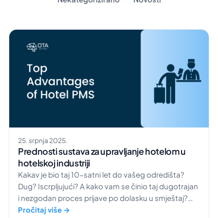
25. srpnja 2025.
Prednosti sustava za upravljanje hotelom u
hotelskoj industriji
Kakav je bio taj 10-satni let do vašeg odredišta?
Dug? Iscrpljujući? A kako vam se činio taj dugotrajan
i nezgodan proces prijave po dolasku u smještaj?
Vjerojatno ne baš ugodno, i to sigurno ima veze s
Pročitaj više →