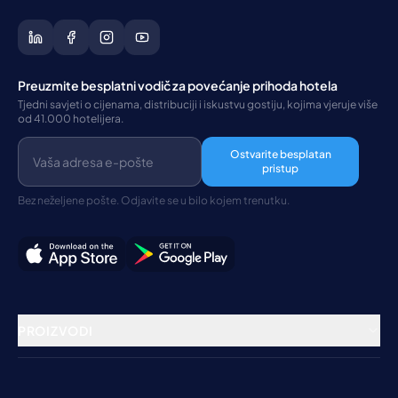
Preuzmite besplatni vodič za povećanje prihoda hotela
Tjedni savjeti o cijenama, distribuciji i iskustvu gostiju, kojima vjeruje više
od 41.000 hotelijera.
Ostvarite besplatan
pristup
Bez neželjene pošte. Odjavite se u bilo kojem trenutku.
PROIZVODI
Rezervacijski sustav
Channel Manager