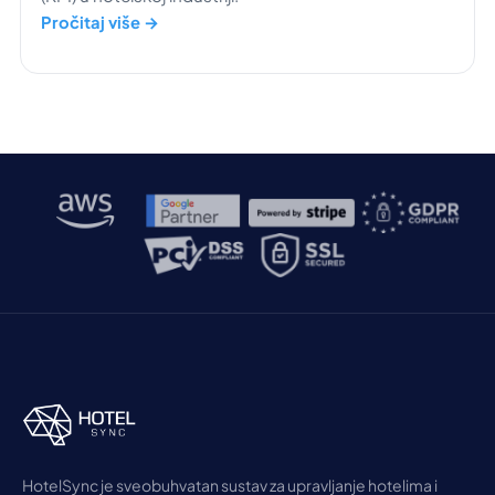
Pročitaj više →
HotelSync je sveobuhvatan sustav za upravljanje hotelima i