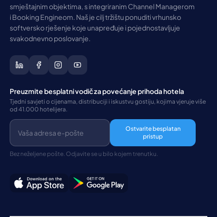
smještajnim objektima, s integriranim Channel Managerom
i Booking Engineom. Naš je cilj tržištu ponuditi vrhunsko
softversko rješenje koje unapređuje i pojednostavljuje
svakodnevno poslovanje.
Preuzmite besplatni vodič za povećanje prihoda hotela
Tjedni savjeti o cijenama, distribuciji i iskustvu gostiju, kojima vjeruje više
od 41.000 hotelijera.
Ostvarite besplatan
pristup
Bez neželjene pošte. Odjavite se u bilo kojem trenutku.