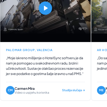
PALOMAR GROUP, VALENCIA
AR HO
„Moje iskreno mišljenje o HotelSync softveru je da
„Do sa
nam je pomogao u svakodnevnom radu, brzini i
nam po
učinkovitosti. Sustav je olakšao proces rezervacije
jedins
jer sve podatke o gostima šalje izravno u naš PMS.“
Carmen Mira
CM
Studija slučaja →
ME
Video o uspjehu korisnika
S