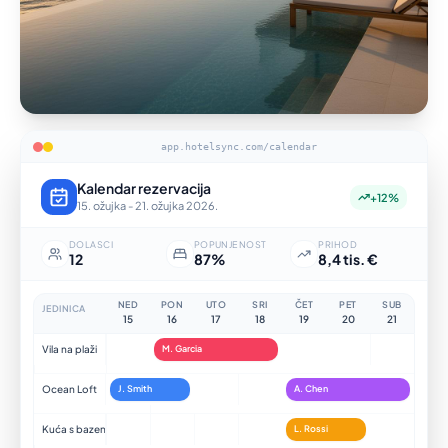
app.hotelsync.com/calendar
Kalendar rezervacija
+12%
15. ožujka - 21. ožujka 2026.
DOLASCI
POPUNJENOST
PRIHOD
12
87%
8,4 tis. €
NED
PON
UTO
SRI
ČET
PET
SUB
JEDINICA
15
16
17
18
19
20
21
Vila na plaži
M. Garcia
Ocean Loft
J. Smith
A. Chen
Kuća s bazenom
L. Rossi