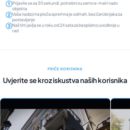
Prijavite se za 30 sekundi, potrebni su samo e-mail i naziv
①
objekta
Vaša nadzorna ploča spremna je odmah, bez čarobnjaka za
②
postavljanje
Naš tim javlja se u roku od 24 sata za besplatno uvođenje u
③
rad
PRIČE KORISNIKA
Uvjerite se kroz iskustva naših korisnika