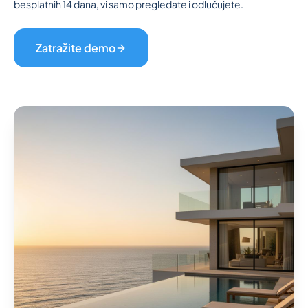
besplatnih 14 dana, vi samo pregledate i odlučujete.
Bezbednost i povjerenje
Iskustva korisnika
Što očekivati
Zatražite demo
Popis promjena
Cijene
Sveobuhvatno rješenje
Kalkulator ROI-a za hotele
Zatražite demo
Poslovi