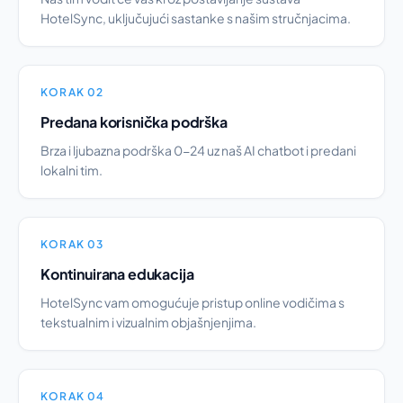
HotelSync, uključujući sastanke s našim stručnjacima.
KORAK 02
Predana korisnička podrška
Brza i ljubazna podrška 0-24 uz naš AI chatbot i predani
lokalni tim.
KORAK 03
Kontinuirana edukacija
HotelSync vam omogućuje pristup online vodičima s
tekstualnim i vizualnim objašnjenjima.
KORAK 04