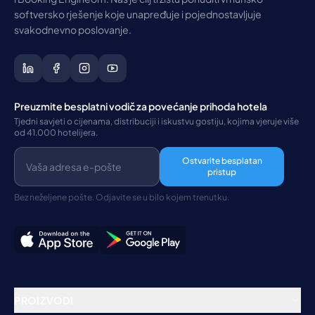
softversko rješenje koje unapređuje i pojednostavljuje
svakodnevno poslovanje.
Preuzmite besplatni vodič za povećanje prihoda hotela
Tjedni savjeti o cijenama, distribuciji i iskustvu gostiju, kojima vjeruje više
od 41.000 hotelijera.
Ostvarite besplatan
pristup
Bez neželjene pošte. Odjavite se u bilo kojem trenutku.
PROIZVODI