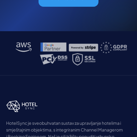
HotelSync je sveobuhvatan sustav za upravljanje hotelima i
smještajnim objektima, s integriranim Channel Managerom
i Booking Engineom. Naš je cilj tržištu ponuditi vrhunsko