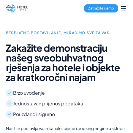
Prijeđi na glavni sadržaj
Rezervacijski sustav
Zatražite demo
Channel Manager
Booking Engine
Obrada plaćanja
Multi-Property Hub
BESPLATNO POSTAVLJANJE, MI RADIMO SVE ZA VAS
GuestApp
Zakažite demonstraciju
Aplikacija za domaćinstvo
našeg sveobuhvatnog
Hoteli
Hosteli
rješenja za hotele i objekte
Apart-hoteli
za kratkoročni najam
Apartmani
Menadžeri objekata
O nama
Brzo uvođenje
Integracije
Jednostavan prijenos podataka
Često postavljana pitanja
Pouzdano i sigurno
Blog
Partnerstva
Naš tim postavlja vaše kanale, cijene i booking engine u sklopu
HotelSync EDU