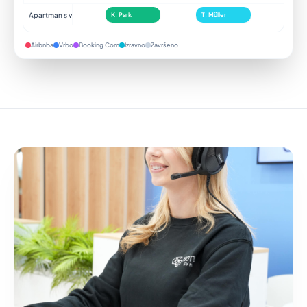
Apartman s vrtom
K. Park
T. Müller
Airbnba
Vrbo
Booking Com
Izravno
Završeno