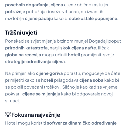
posebnih događanja
,
cijena
cijene obično rastu jer
potražnje
potražnja doseže vrhunac, no izvan tih
razdoblja
cijene padaju
kako bi
sobe ostale popunjene
.
Tržišni uvjeti
Ponekad se svijet mijenja brzinom munje! Događaji poput
prirodnih katastrofa
, nagli
skok cijena nafte
, ili čak
globalna recesija
mogu učiniti
hoteli
promijeniti svoje
strategije određivanja cijena
.
Na primjer, ako
cijene goriva
porastu, moguće je da ćete
primijetiti kako se
hoteli
prilagođava
cijena soba
kako bi
se pokrili povećani troškovi. Slično je kao kad se vrijeme
pokvari,
cijene se mijenjaju
kako bi odgovarale novoj
situaciji.
💡 Fokus na najvažnije
Hoteli mogu koristiti
softver za dinamičko određivanje