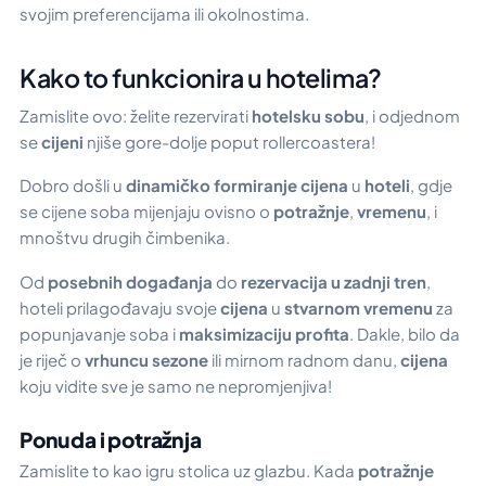
svojim preferencijama ili okolnostima.
Kako to funkcionira u hotelima?
Zamislite ovo: želite rezervirati
hotelsku sobu
, i odjednom
se
cijeni
njiše gore-dolje poput rollercoastera!
Dobro došli u
dinamičko formiranje cijena
u
hoteli
, gdje
se cijene soba mijenjaju ovisno o
potražnje
,
vremenu
, i
mnoštvu drugih čimbenika.
Od
posebnih događanja
do
rezervacija u zadnji tren
,
hoteli prilagođavaju svoje
cijena
u
stvarnom vremenu
za
popunjavanje soba i
maksimizaciju profita
. Dakle, bilo da
je riječ o
vrhuncu sezone
ili mirnom radnom danu,
cijena
koju vidite sve je samo ne nepromjenjiva!
Ponuda i potražnja
Zamislite to kao igru stolica uz glazbu. Kada
potražnje