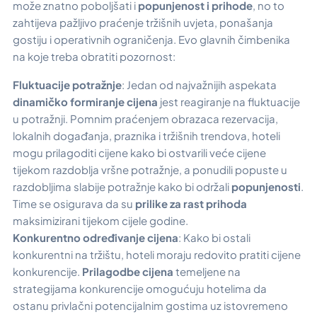
može znatno poboljšati i
popunjenost i prihode
, no to
zahtijeva pažljivo praćenje tržišnih uvjeta, ponašanja
gostiju i operativnih ograničenja. Evo glavnih čimbenika
na koje treba obratiti pozornost:
Fluktuacije potražnje
: Jedan od najvažnijih aspekata
dinamičko formiranje cijena
jest reagiranje na fluktuacije
u potražnji. Pomnim praćenjem obrazaca rezervacija,
lokalnih događanja, praznika i tržišnih trendova, hoteli
mogu prilagoditi cijene kako bi ostvarili veće cijene
tijekom razdoblja vršne potražnje, a ponudili popuste u
razdobljima slabije potražnje kako bi održali
popunjenosti
.
Time se osigurava da su
prilike za rast prihoda
maksimizirani tijekom cijele godine.
Konkurentno određivanje cijena
: Kako bi ostali
konkurentni na tržištu, hoteli moraju redovito pratiti cijene
konkurencije.
Prilagodbe cijena
temeljene na
strategijama konkurencije omogućuju hotelima da
ostanu privlačni potencijalnim gostima uz istovremeno