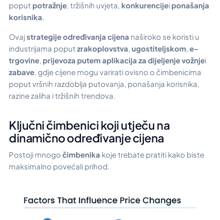
poput
potražnje
, tržišnih uvjeta,
konkurencije
i
ponašanja
korisnika
.
Ovaj
strategije određivanja cijena
naširoko se koristi u
industrijama poput
zrakoplovstva
,
ugostiteljskom
,
e-
trgovine
,
prijevoza putem aplikacija za dijeljenje vožnje
i
zabave
, gdje cijene mogu varirati ovisno o čimbenicima
poput vršnih razdoblja putovanja, ponašanja korisnika,
razine zaliha i tržišnih trendova.
Ključni čimbenici koji utječu na
dinamično određivanje cijena
Postoji mnogo
čimbenika
koje trebate pratiti kako biste
maksimalno povećali prihod.