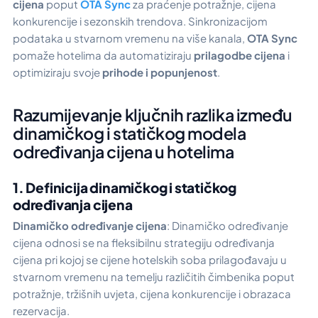
cijena
poput
OTA Sync
za praćenje potražnje, cijena
konkurencije i sezonskih trendova. Sinkronizacijom
podataka u stvarnom vremenu na više kanala,
OTA Sync
pomaže hotelima da automatiziraju
prilagodbe cijena
i
optimiziraju svoje
prihode i popunjenost
.
Razumijevanje ključnih razlika između
dinamičkog i statičkog modela
određivanja cijena u hotelima
1. Definicija dinamičkog i statičkog
određivanja cijena
Dinamičko određivanje cijena
: Dinamičko određivanje
cijena odnosi se na fleksibilnu strategiju određivanja
cijena pri kojoj se cijene hotelskih soba prilagođavaju u
stvarnom vremenu na temelju različitih čimbenika poput
potražnje, tržišnih uvjeta, cijena konkurencije i obrazaca
rezervacija.