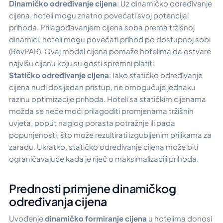
Dinamičko određivanje cijena
: Uz dinamičko određivanje
cijena, hoteli mogu znatno povećati svoj potencijal
prihoda. Prilagođavanjem cijena soba prema tržišnoj
dinamici, hoteli mogu povećati prihod po dostupnoj sobi
(RevPAR). Ovaj model cijena pomaže hotelima da ostvare
najvišu cijenu koju su gosti spremni platiti.
Statičko određivanje cijena
: Iako statičko određivanje
cijena nudi dosljedan pristup, ne omogućuje jednaku
razinu optimizacije prihoda. Hoteli sa statičkim cijenama
možda se neće moći prilagoditi promjenama tržišnih
uvjeta, poput naglog porasta potražnje ili pada
popunjenosti, što može rezultirati izgubljenim prilikama za
zaradu. Ukratko, statičko određivanje cijena može biti
ograničavajuće kada je riječ o maksimalizaciji prihoda.
Prednosti primjene dinamičkog
određivanja cijena
Uvođenje
dinamičko formiranje cijena
u hotelima donosi