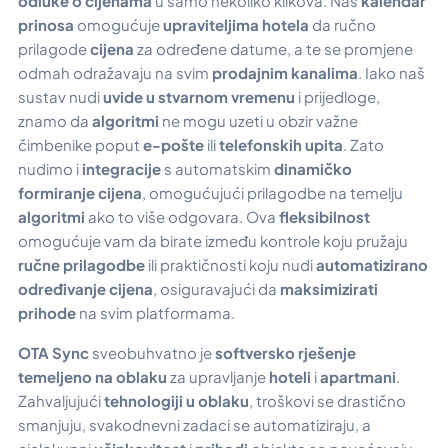
odluke o cijenama
u samo nekoliko klikova. Naš
kalendar
prinosa
omogućuje
upraviteljima hotela
da ručno
prilagode
cijena
za određene datume, a te se promjene
odmah odražavaju na svim
prodajnim kanalima
. Iako naš
sustav nudi
uvide u stvarnom vremenu
i prijedloge,
znamo da
algoritmi
ne mogu uzeti u obzir važne
čimbenike poput
e-pošte
ili
telefonskih upita
. Zato
nudimo i
integracije
s automatskim
dinamičko
formiranje cijena
, omogućujući prilagodbe na temelju
algoritmi
ako to više odgovara. Ova
fleksibilnost
omogućuje vam da birate između kontrole koju pružaju
ručne prilagodbe
ili praktičnosti koju nudi
automatizirano
određivanje cijena
, osiguravajući da
maksimizirati
prihode
na svim platformama.
OTA Sync
sveobuhvatno je
softversko rješenje
temeljeno na oblaku
za upravljanje
hoteli
i
apartmani
.
Zahvaljujući
tehnologiji u oblaku
, troškovi se drastično
smanjuju, svakodnevni zadaci se automatiziraju, a