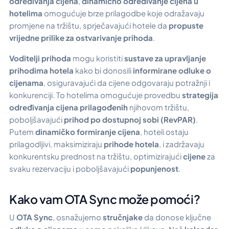
određivanja cijena
,
dinamično određivanje cijena u
hotelima
omogućuje brze prilagodbe koje odražavaju
promjene na tržištu, sprječavajući hotele da
propuste
vrijedne prilike za ostvarivanje prihoda
.
Voditelji prihoda
mogu koristiti
sustave za upravljanje
prihodima hotela
kako bi donosili
informirane odluke o
cijenama
, osiguravajući da cijene odgovaraju potražnji i
konkurenciji. To hotelima omogućuje provedbu
strategija
određivanja cijena prilagođenih
njihovom tržištu,
poboljšavajući
prihod po dostupnoj sobi (RevPAR)
.
Putem
dinamičko formiranje cijena
, hoteli ostaju
prilagodljivi, maksimiziraju
prihode hotela
, i zadržavaju
konkurentsku prednost na tržištu, optimizirajući
cijene
za
svaku rezervaciju i poboljšavajući
popunjenost
.
Kako vam OTA Sync može pomoći?
U
OTA Sync
, osnažujemo
stručnjake
da donose ključne