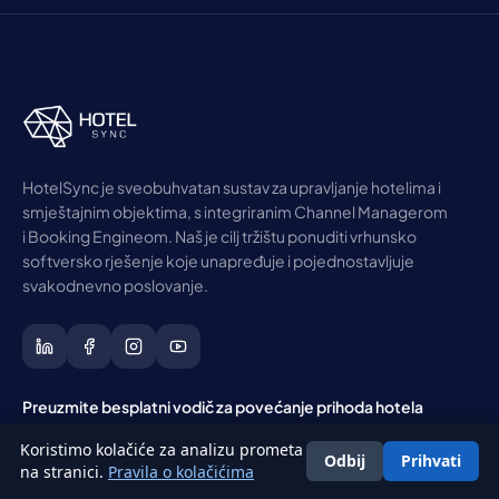
HotelSync je sveobuhvatan sustav za upravljanje hotelima i
smještajnim objektima, s integriranim Channel Managerom
i Booking Engineom. Naš je cilj tržištu ponuditi vrhunsko
softversko rješenje koje unapređuje i pojednostavljuje
svakodnevno poslovanje.
Preuzmite besplatni vodič za povećanje prihoda hotela
Tjedni savjeti o cijenama, distribuciji i iskustvu gostiju, kojima vjeruje više
Koristimo kolačiće za analizu prometa
od 41.000 hotelijera.
Odbij
Prihvati
Hrvatski
na stranici.
Pravila o kolačićima
Ostvarite besplatan