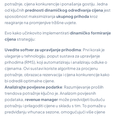
potražnje, cijena konkurencije i ponašanja gostiju. Jedna
od ključnih
prednosti dinamičkog određivanja cijena
jest
sposobnost maksimiziranja
ukupnog prihoda
kroz
reagiranje na promjenjive tržišne uvjete.
Evo kako učinkovito implementirati
dinamičko formiranje
cijena
strategiju:
Uvedite softver za upravljanje prihodima
: Prvi korak je
ulaganje u tehnologiju, poput sustava za upravljanje
prihodima (RMS), koji automatiziraju i analiziraju odluke o
cijenama. Ovi sustavi koriste algoritme za procjenu
potražnje, obrazaca rezervacija i cijena konkurencije kako
bi odredili optimalne cijene.
Analizirajte povijesne podatke
: Razumijevanje prošlih
trendova potražnje ključno je. Analizom povijesnih
podataka,
revenue manager
može predvidjeti buduću
potražnju i prilagoditi cijene u skladu s tim. To pomaže u
predviđanju vrhunaca sezone, omogućujući više cijene