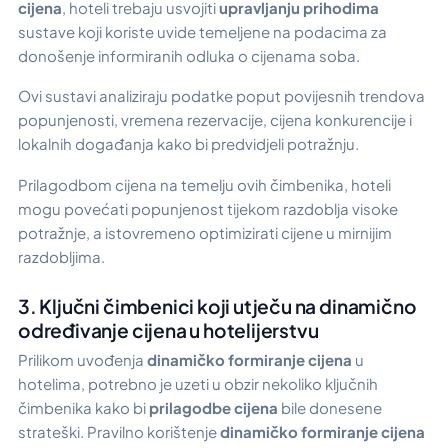
cijena
, hoteli trebaju usvojiti
upravljanju prihodima
sustave koji koriste uvide temeljene na podacima za
donošenje informiranih odluka o cijenama soba.
Ovi sustavi analiziraju podatke poput povijesnih trendova
popunjenosti, vremena rezervacije, cijena konkurencije i
lokalnih događanja kako bi predvidjeli potražnju.
Prilagodbom cijena na temelju ovih čimbenika, hoteli
mogu povećati popunjenost tijekom razdoblja visoke
potražnje, a istovremeno optimizirati cijene u mirnijim
razdobljima.
3. Ključni čimbenici koji utječu na dinamično
određivanje cijena u hotelijerstvu
Prilikom uvođenja
dinamičko formiranje cijena
u
hotelima, potrebno je uzeti u obzir nekoliko ključnih
čimbenika kako bi
prilagodbe cijena
bile donesene
strateški. Pravilno korištenje
dinamičko formiranje cijena