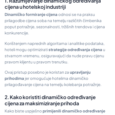
1. Razumijevanje dinamičkog određivanja
cijena u hotelskoj industriji
Dinamičko formiranje cijena
odnosi se na praksu
prilagodbe cijena soba na temelju različitih čimbenika
poput potražnje, sezonalnosti, tržišnih trendova i cijena
konkurencije.
Korištenjem naprednih algoritama i analitike podataka,
hoteli mogu optimizirati
strategije određivanja cijena
u
stvarnom vremenu, osiguravajući da nude pravu cijenu
pravom klijentu u pravom trenutku.
Ovaj pristup posebno je koristan za
upravljanju
prihodima
jer omogućuje hotelima dinamičko
prilagođavanje cijena na temelju kolebanja potražnje.
2. Kako koristiti dinamičko određivanje
cijena za maksimiziranje prihoda
Kako biste uspješno
primijenili dinamičko određivanje