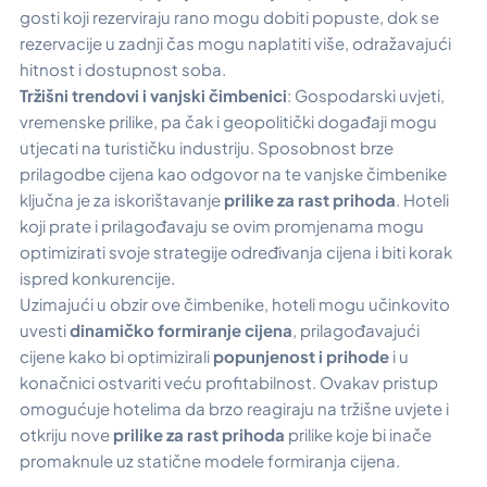
gosti koji rezerviraju rano mogu dobiti popuste, dok se
rezervacije u zadnji čas mogu naplatiti više, odražavajući
hitnost i dostupnost soba.
Tržišni trendovi i vanjski čimbenici
: Gospodarski uvjeti,
vremenske prilike, pa čak i geopolitički događaji mogu
utjecati na turističku industriju. Sposobnost brze
prilagodbe cijena kao odgovor na te vanjske čimbenike
ključna je za iskorištavanje
prilike za rast prihoda
. Hoteli
koji prate i prilagođavaju se ovim promjenama mogu
optimizirati svoje strategije određivanja cijena i biti korak
ispred konkurencije.
Uzimajući u obzir ove čimbenike, hoteli mogu učinkovito
uvesti
dinamičko formiranje cijena
, prilagođavajući
cijene kako bi optimizirali
popunjenost i prihode
i u
konačnici ostvariti veću profitabilnost. Ovakav pristup
omogućuje hotelima da brzo reagiraju na tržišne uvjete i
otkriju nove
prilike za rast prihoda
prilike koje bi inače
promaknule uz statične modele formiranja cijena.