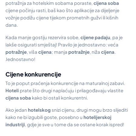
potražnja za hotelskim sobama poraste,
cijena soba
cijene počinju rasti, baš kao što aplikacije za dijeljenje
vožnje podižu cijene tijekom prometnih gužvi ili kišnih
dana.
Kada manje gostiju rezervira sobe,
cijene padaju
, pa je
lakše osigurati smještaj! Pravilo je jednostavno: veća
potražnje
, viša
cijena
; manja
potražnje
, niža
cijena
.
Jednostavno!
Cijene konkurencije
To je poput praćenja konkurencije na maturalnoj zabavi.
Hoteli
prate što drugi naplaćuju i prilagođavaju vlastite
cijena soba
kako bi ostali konkurentni.
Ako jedan
hotelskog
snizi cijenu, drugi mogu brzo slijediti
kako ne bi izgubili goste, posebno u
hotelijerskoj
industriji
, gdje je sve u tome da se ostane korak ispred!