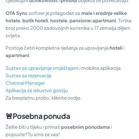
cjelokupni
učinkovitost
i
prihodi
objekta se povećavaju.
OTA Sync
softver je prilagođen za
male i srednje velike
hotele
,
butik hoteli
,
hostele
,
pansione
i
apartmani
. Tvrtka
broji preko 2000 zadovoljnih korisnika u 17 zemalja diljem
svijeta.
Postoje četiri kompletna rješenja za upravljanje
hoteli
i
apartmani
:
Sustav za upravljanje smještajem
i mobilna aplikacija
Sustav za rezervacije
Channel Manager
Aplikacija za iskustvo gostiju
Za besplatnu probu, kliknite ovdje.
🚨Posebna ponuda
Želite biti u tijeku i primati
posebnim ponudama
i
popuste? Tu smo za vas!