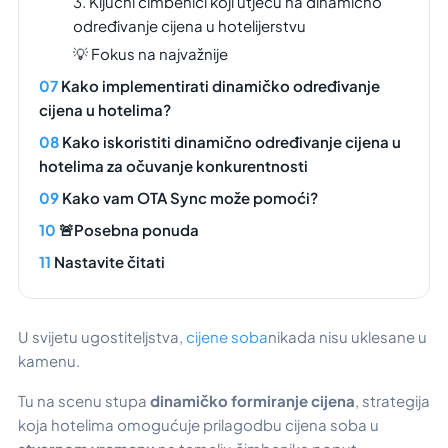
3. Ključni čimbenici koji utječu na dinamično
određivanje cijena u hotelijerstvu
💡 Fokus na najvažnije
Kako implementirati dinamičko određivanje
cijena u hotelima?
Kako iskoristiti dinamično određivanje cijena u
hotelima za očuvanje konkurentnosti
Kako vam OTA Sync može pomoći?
🚨Posebna ponuda
Nastavite čitati
U svijetu ugostiteljstva,
cijene soba
nikada nisu uklesane u
kamenu.
Tu na scenu stupa
dinamičko formiranje cijena
, strategija
koja hotelima omogućuje prilagodbu cijena soba u