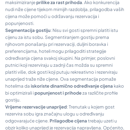
maksimiziranje
prilike za rast prihoda
. Ako konkurencija
nudi niže cijene tijekom mirnijih razdoblja, prilagodba vaših
cijena može pomoći u održavanju rezervacija i
popunjenosti.
Segmentacija gostiju
: Nisu svi gosti spremni platiti istu
cijenu za istu sobu. Segmentiranjem gostiju prema
njihovom ponašanju pri rezervaciji, duljini boravka i
preferencijama, hoteli mogu prilagoditi strategije
određivanja cijena svakoj skupini. Na primjer, poslovni
putnici koji rezerviraju u zadnji čas možda su spremni
platiti više, dok gosti koji putuju rekreativno i rezerviraju
unaprijed traže niže cijene. Ova segmentacija pomaže
hotelima da
iskoriste dinamično određivanje cijena
kako
bi optimizirali i
popunjenost i prihode
za različite profile
gostiju.
Vrijeme rezervacije unaprijed
: Trenutak u kojem gost
rezervira sobu igra značajnu ulogu u određivanju
odgovarajuće cijene.
Prilagodbe cijena
trebaju uzeti u
obzir koliko unaprijed je rezervacija napravljena. Općenito,