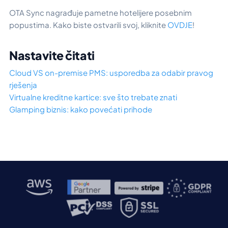
OTA Sync nagrađuje pametne hotelijere posebnim
popustima. Kako biste ostvarili svoj, kliknite
OVDJE
!
Nastavite čitati
Cloud VS on-premise PMS: usporedba za odabir pravog
rješenja
Virtualne kreditne kartice: sve što trebate znati
Glamping biznis: kako povećati prihode