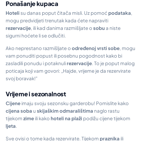
Ponašanje kupaca
Hoteli
su danas poput čitača misli. Uz pomoć
podataka
,
mogu predvidjeti trenutak kada ćete napraviti
rezervacije
, ili kad danima razmišljate o
sobu
a niste
sigurni hoćete li se odlučiti.
Ako neprestano razmišljate o
određenoj vrsti sobe
, mogu
vam ponuditi popust ili posebnu pogodnost kako bi
zasladili ponudu i potaknuli
rezervacije
. To je poput malog
poticaja koji vam govori: „Hajde, vrijeme je da rezervirate
svoj boravak!”
Vrijeme i sezonalnost
Cijene
imaju svoju sezonsku garderobu! Pomislite kako
cijena soba
u
skijaškim odmaralištima
naglo rastu
tijekom
zime
ili kako
hoteli na plaži
podižu cijene tijekom
ljeta
.
Sve ovisi o tome kada rezervirate. Tijekom
praznika
ili