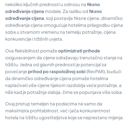
nekoliko ključnih prednosti u odnosu na
fiksno
određivanje cijena
modele. Za razliku od
fiksno
određivanje cijena
, koji postavlja fiksne cijene, dinamičko
određivanje cijena omogućuje hotelima prilagodbu cijena
soba u stvarnom vremenu na temelju potražnje, cijena
konkurencije i tržišnih uvjeta.
Ova fleksibilnost pomaže
optimizirati prihode
osiguravanjem da cijene odražavaju trenutačno stanje na
tržištu. Jedna od glavnih prednosti je potencijal za
povećanje
prihod po raspoloživoj sobi
(RevPAR), budući
da dinamičko određivanje cijena pomaže hotelima
naplaćivati više cijene tijekom razdoblja veće potražnje, a
niže kad je potražnja slabija, čime se popunjava više soba.
Ovaj pristup temeljen na podacima ne samo da
maksimizira profitabilnost, već i jača konkurentnost
hotela na tržištu ugostiteljstva koje se neprestano mijenja.