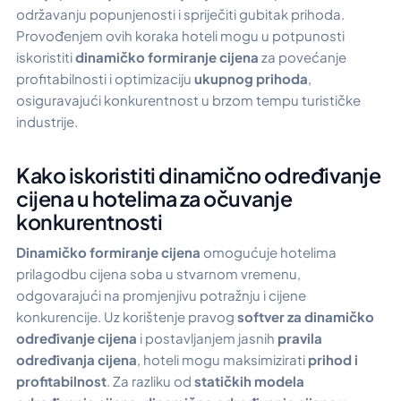
održavanju popunjenosti i spriječiti gubitak prihoda.
Provođenjem ovih koraka hoteli mogu u potpunosti
iskoristiti
dinamičko formiranje cijena
za povećanje
profitabilnosti i optimizaciju
ukupnog prihoda
,
osiguravajući konkurentnost u brzom tempu turističke
industrije.
Kako iskoristiti dinamično određivanje
cijena u hotelima za očuvanje
konkurentnosti
Dinamičko formiranje cijena
omogućuje hotelima
prilagodbu cijena soba u stvarnom vremenu,
odgovarajući na promjenjivu potražnju i cijene
konkurencije. Uz korištenje pravog
softver za dinamičko
određivanje cijena
i postavljanjem jasnih
pravila
određivanja cijena
, hoteli mogu maksimizirati
prihod i
profitabilnost
. Za razliku od
statičkih modela