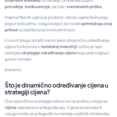
stvarnom vremenu
na temelju čimbenika poput
potražnje
,
konkurencije
, pa čak i
vremenskih prilika
.
Vrijeme fiksnih cijena je prošlost; danas cijene fluktuiraju
poput brze plime, osiguravajući da hoteli
optimiziraju svoj
prihod
uz zadržavanje konkurentnosti.
U ovom blogu istražit ćemo kako dinamično određivanje
cijena funkcionira u
hotelskoj industriji
i zašto je tajni
sastojak
strategije određivanja cijena
koja zadovoljava i
goste i hotele!
Krenimo!
Što je dinamično određivanje cijena u
strategiji cijena?
Ova specifična strategija odnosi se na praksu u kojoj se
cijena
neprestano prilagođavaju. Cijena proizvoda ili
usluge može se prilagoditi na temelju različitih čimbenika,