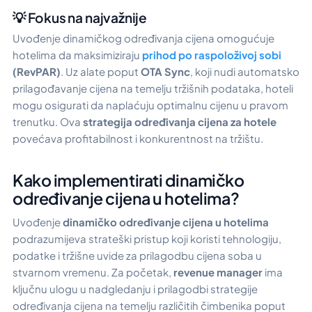
💡 Fokus na najvažnije
Uvođenje dinamičkog određivanja cijena omogućuje
hotelima da maksimiziraju
prihod po raspoloživoj sobi
(RevPAR)
. Uz alate poput
OTA Sync
, koji nudi automatsko
prilagođavanje cijena na temelju tržišnih podataka, hoteli
mogu osigurati da naplaćuju optimalnu cijenu u pravom
trenutku. Ova
strategija određivanja cijena za hotele
povećava profitabilnost i konkurentnost na tržištu.
Kako implementirati dinamičko
određivanje cijena u hotelima?
Uvođenje
dinamičko određivanje cijena u hotelima
podrazumijeva strateški pristup koji koristi tehnologiju,
podatke i tržišne uvide za prilagodbu cijena soba u
stvarnom vremenu. Za početak,
revenue manager
ima
ključnu ulogu u nadgledanju i prilagodbi strategije
određivanja cijena na temelju različitih čimbenika poput