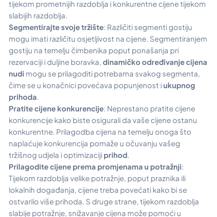
tijekom prometnijih razdoblja i konkurentne cijene tijekom
slabijih razdoblja.
Segmentirajte svoje tržište
: Različiti segmenti gostiju
mogu imati različitu osjetljivost na cijene. Segmentiranjem
gostiju na temelju čimbenika poput ponašanja pri
rezervaciji i duljine boravka,
dinamičko određivanje cijena
nudi
mogu se prilagoditi potrebama svakog segmenta,
čime se u konačnici povećava popunjenost i
ukupnog
prihoda
.
Pratite cijene konkurencije
: Neprestano pratite cijene
konkurencije kako biste osigurali da vaše cijene ostanu
konkurentne. Prilagodba cijena na temelju onoga što
naplaćuje konkurencija pomaže u očuvanju vašeg
tržišnog udjela i optimizaciji
prihod
.
Prilagodite cijene prema promjenama u potražnji
:
Tijekom razdoblja velike potražnje, poput praznika ili
lokalnih događanja, cijene treba povećati kako bi se
ostvarilo više prihoda. S druge strane, tijekom razdoblja
slabije potražnje, snižavanje cijena može pomoći u