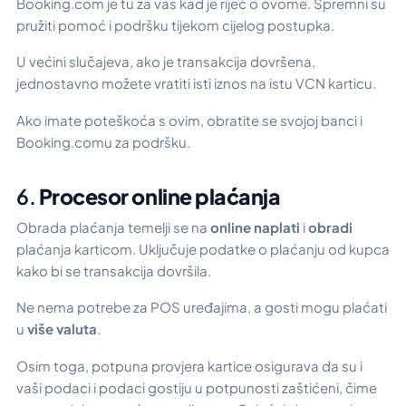
Booking.com je tu za vas kad je riječ o ovome. Spremni su
pružiti pomoć i podršku tijekom cijelog postupka.
U većini slučajeva, ako je transakcija dovršena,
jednostavno možete vratiti isti iznos na istu VCN karticu.
Ako imate poteškoća s ovim, obratite se svojoj banci i
Booking.comu za podršku.
6.
Procesor online plaćanja
Obrada plaćanja temelji se na
online naplati
i
obradi
plaćanja karticom. Uključuje podatke o plaćanju od kupca
kako bi se transakcija dovršila.
Ne
nema potrebe za POS uređajima, a gosti mogu plaćati
u
više valuta
.
Osim toga, potpuna provjera kartice osigurava da su i
vaši podaci i podaci gostiju u potpunosti zaštićeni, čime