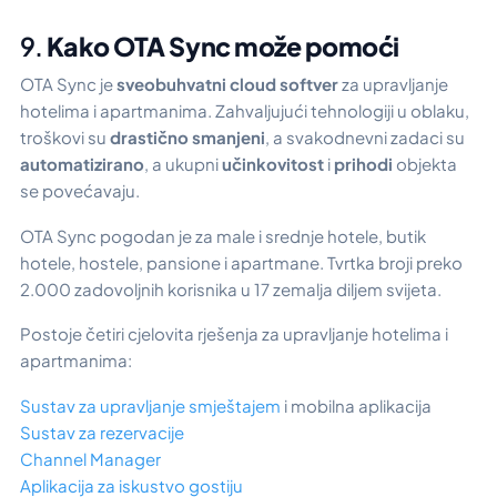
9.
Kako OTA Sync može pomoći
OTA Sync je
sveobuhvatni cloud softver
za upravljanje
hotelima i apartmanima. Zahvaljujući tehnologiji u oblaku,
troškovi su
drastično smanjeni
, a svakodnevni zadaci su
automatizirano
, a ukupni
učinkovitost
i
prihodi
objekta
se povećavaju.
OTA Sync
pogodan je za male i srednje hotele, butik
hotele, hostele, pansione i apartmane. Tvrtka broji preko
2.000 zadovoljnih korisnika u 17 zemalja diljem svijeta.
Postoje četiri cjelovita rješenja za upravljanje hotelima i
apartmanima:
Sustav za upravljanje smještajem
i mobilna aplikacija
Sustav za rezervacije
Channel Manager
Aplikacija za iskustvo gostiju