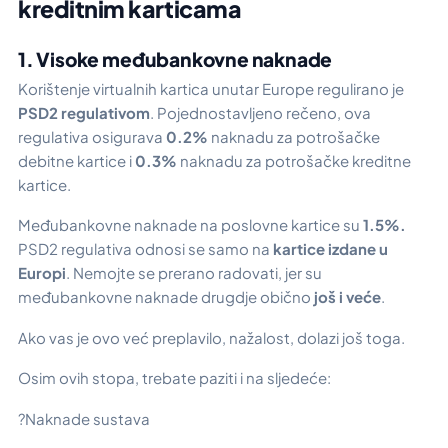
kreditnim karticama
1. Visoke međubankovne naknade
Korištenje virtualnih kartica unutar Europe regulirano je
PSD2 regulativom
. Pojednostavljeno rečeno, ova
regulativa osigurava
0.2%
naknadu za potrošačke
debitne kartice i
0.3%
naknadu za potrošačke kreditne
kartice.
Međubankovne naknade na poslovne kartice su
1.5%.
PSD2 regulativa odnosi se samo na
kartice izdane u
Europi
. Nemojte se prerano radovati, jer su
međubankovne naknade drugdje obično
još i veće
.
Ako vas je ovo već preplavilo, nažalost, dolazi još toga.
Osim ovih stopa, trebate paziti i na sljedeće:
?Naknade sustava