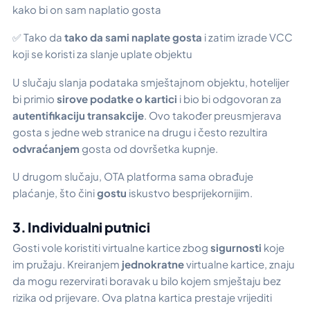
kako bi on sam naplatio gosta
✅ Tako da
tako da sami naplate gosta
i zatim izrade VCC
koji se koristi za slanje uplate objektu
U slučaju slanja podataka smještajnom objektu, hotelijer
bi primio
sirove podatke o kartici
i bio bi odgovoran za
autentifikaciju transakcije
. Ovo također preusmjerava
gosta s jedne web stranice na drugu i često rezultira
odvraćanjem
gosta od dovršetka kupnje.
U drugom slučaju, OTA platforma sama obrađuje
plaćanje, što čini
gostu
iskustvo besprijekornijim.
3. Individualni putnici
Gosti vole koristiti virtualne kartice zbog
sigurnosti
koje
im pružaju. Kreiranjem
jednokratne
virtualne kartice, znaju
da mogu rezervirati boravak u bilo kojem smještaju bez
rizika od prijevare. Ova platna kartica prestaje vrijediti