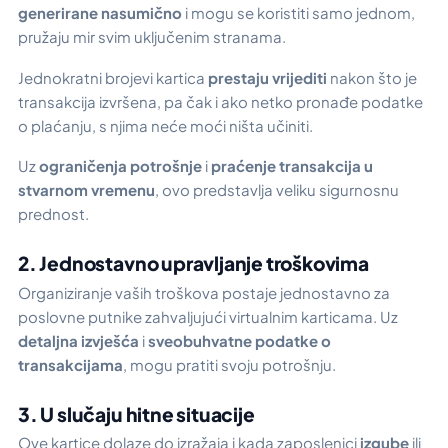
generirane nasumično
i mogu se koristiti samo jednom,
pružaju mir svim uključenim stranama.
Jednokratni brojevi kartica
prestaju vrijediti
nakon što je
transakcija izvršena, pa čak i ako netko pronađe podatke
o plaćanju, s njima neće moći ništa učiniti.
Uz
ograničenja potrošnje
i
praćenje transakcija u
stvarnom vremenu
, ovo predstavlja veliku sigurnosnu
prednost.
2. Jednostavno upravljanje troškovima
Organiziranje
vaših troškova postaje jednostavno za
poslovne putnike zahvaljujući virtualnim karticama. Uz
detaljna izvješća
i
sveobuhvatne podatke o
transakcijama
, mogu pratiti svoju potrošnju.
3. U slučaju hitne situacije
Ove kartice dolaze do izražaja i kada zaposlenici
izgube
ili