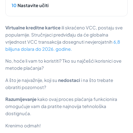
Nastavite učiti
Virtualne kreditne kartice
ili skraćeno VCC, postaju sve
popularnije. Stručnjaci predviđaju da će globalna
vrijednost VCC transakcija dosegnuti nevjerojatnih
6,8
bilijuna dolara do 2026. godine.
No, hoće li vam to koristiti? Tko su najčešći korisnici ove
metode plaćanja?
A što je najvažnije, koji su
nedostaci
i na što trebate
obratiti pozornost?
Razumijevanje
kako ovaj proces plaćanja funkcionira
omogućuje vam da pratite najnovija tehnološka
dostignuća.
Krenimo odmah!