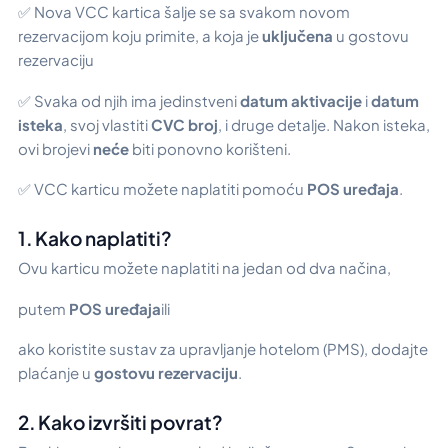
✅ Nova VCC kartica šalje se sa svakom novom
rezervacijom koju primite, a koja je
uključena
u gostovu
rezervaciju
✅ Svaka od njih ima jedinstveni
datum aktivacije
i
datum
isteka
, svoj vlastiti
CVC broj
, i druge detalje. Nakon isteka,
ovi brojevi
neće
biti ponovno korišteni.
✅ VCC karticu možete naplatiti pomoću
POS uređaja
.
1. Kako naplatiti?
Ovu karticu možete naplatiti na jedan od dva načina,
putem
POS uređaja
ili
ako koristite sustav za upravljanje hotelom (PMS), dodajte
plaćanje u
gostovu rezervaciju
.
2. Kako izvršiti povrat?