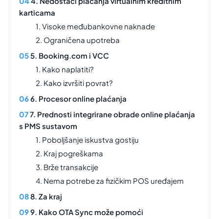
4. Nedostaci plaćanja virtualnim kreditnim
karticama
1. Visoke međubankovne naknade
2. Ograničena upotreba
5. Booking.com i VCC
1. Kako naplatiti?
2. Kako izvršiti povrat?
6. Procesor online plaćanja
7. Prednosti integrirane obrade online plaćanja
s PMS sustavom
1. Poboljšanje iskustva gostiju
2. Kraj pogreškama
3. Brže transakcije
4. Nema potrebe za fizičkim POS uređajem
8. Za kraj
9. Kako OTA Sync može pomoći