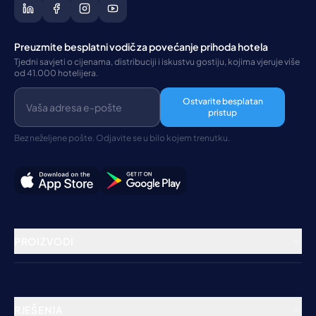
Preuzmite besplatni vodič za povećanje prihoda hotela
Tjedni savjeti o cijenama, distribuciji i iskustvu gostiju, kojima vjeruje više
od 41.000 hotelijera.
Ostvarite besplatan
pristup
Bez neželjene pošte. Odjavite se u bilo kojem trenutku.
PROIZVODI
Rezervacijski sustav
Channel Manager
RJEŠENJA