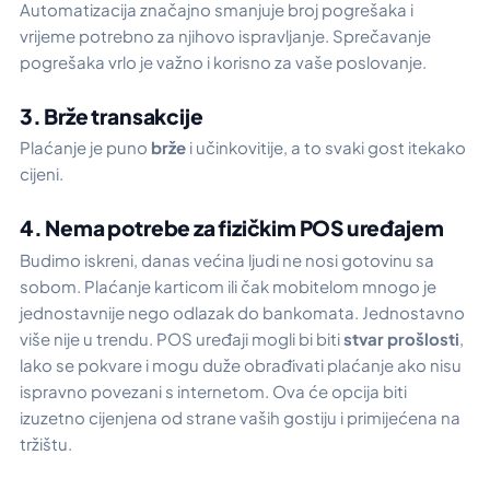
Automatizacija značajno
smanjuje broj pogrešaka
i
vrijeme potrebno za njihovo ispravljanje. Sprečavanje
pogrešaka vrlo je važno i korisno za vaše poslovanje.
3. Brže transakcije
Plaćanje je puno
brže
i učinkovitije, a to svaki gost itekako
cijeni.
4. Nema potrebe za fizičkim POS uređajem
Budimo iskreni, danas većina ljudi ne nosi gotovinu sa
sobom. Plaćanje karticom ili čak mobitelom mnogo je
jednostavnije nego odlazak do bankomata. Jednostavno
više nije u trendu. POS uređaji mogli bi biti
stvar prošlosti
,
lako se pokvare i mogu duže obrađivati plaćanje ako nisu
ispravno povezani s internetom. Ova će opcija biti
izuzetno cijenjena od strane vaših gostiju i primijećena na
tržištu.