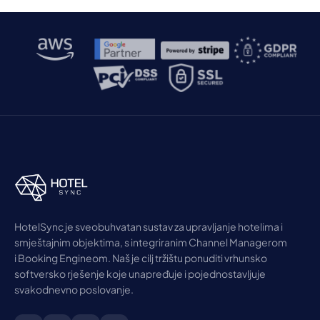
HotelSync je sveobuhvatan sustav za upravljanje hotelima i
smještajnim objektima, s integriranim Channel Managerom
i Booking Engineom. Naš je cilj tržištu ponuditi vrhunsko
softversko rješenje koje unapređuje i pojednostavljuje
svakodnevno poslovanje.