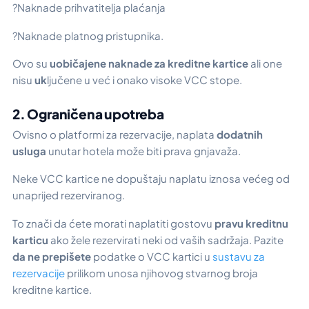
?Naknade prihvatitelja plaćanja
?Naknade platnog pristupnika.
Ovo su
uobičajene naknade za kreditne kartice
ali one
nisu
uk
ljučene u već i onako visoke VCC stope.
2. Ograničena upotreba
Ovisno o platformi za rezervacije, naplata
dodatnih
usluga
unutar hotela može biti prava gnjavaža.
Neke VCC kartice ne dopuštaju naplatu iznosa većeg od
unaprijed rezerviranog.
To znači da ćete morati naplatiti gostovu
pravu kreditnu
karticu
ako žele rezervirati neki od vaših sadržaja. Pazite
da ne prepišete
podatke o VCC kartici u
sustavu za
rezervacije
prilikom unosa njihovog stvarnog broja
kreditne kartice.