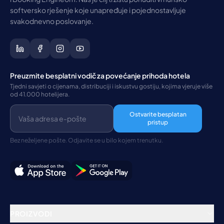
softversko rješenje koje unapređuje i pojednostavljuje
svakodnevno poslovanje.
Preuzmite besplatni vodič za povećanje prihoda hotela
Tjedni savjeti o cijenama, distribuciji i iskustvu gostiju, kojima vjeruje više
od 41.000 hotelijera.
Ostvarite besplatan
pristup
Bez neželjene pošte. Odjavite se u bilo kojem trenutku.
PROIZVODI