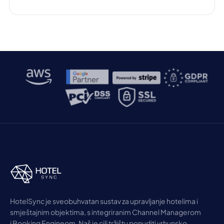
rezervacija. Uz malo znanja i prave alate, brzo ćete
biti na dobrom putu da vodite uspješan smještaj za
odmor. Zaronimo u […]
HotelSync je sveobuhvatan sustav za upravljanje hotelima i
smještajnim objektima, s integriranim Channel Managerom
i Booking Engineom. Naš je cilj tržištu ponuditi vrhunsko