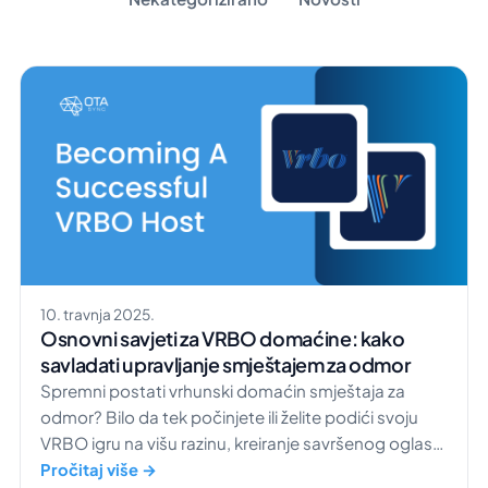
10. travnja 2025.
Osnovni savjeti za VRBO domaćine: kako
savladati upravljanje smještajem za odmor
Spremni postati vrhunski domaćin smještaja za
odmor? Bilo da tek počinjete ili želite podići svoju
VRBO igru na višu razinu, kreiranje savršenog oglasa
ključno je za privlačenje gostiju i povećanje broja
Pročitaj više →