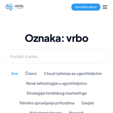
Zatražite demo
Oznaka: vrbo
Sve
Članci
Cloud rješenja za ugostiteljstvo
Nove tehnologije u ugostiteljstvu
Strategije hotelskog marketinga
Tehnike upravljanja prihodima
Savjeti
Nekategorizirano
Novosti