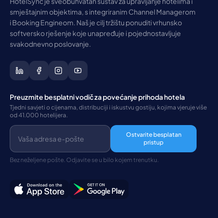
HotelSync je sveobuhvatan sustav za upravljanje hotelima i
smještajnim objektima, s integriranim Channel Managerom
i Booking Engineom. Naš je cilj tržištu ponuditi vrhunsko
softversko rješenje koje unapređuje i pojednostavljuje
svakodnevno poslovanje.
Preuzmite besplatni vodič za povećanje prihoda hotela
Tjedni savjeti o cijenama, distribuciji i iskustvu gostiju, kojima vjeruje više
od 41.000 hotelijera.
Ostvarite besplatan
pristup
Bez neželjene pošte. Odjavite se u bilo kojem trenutku.