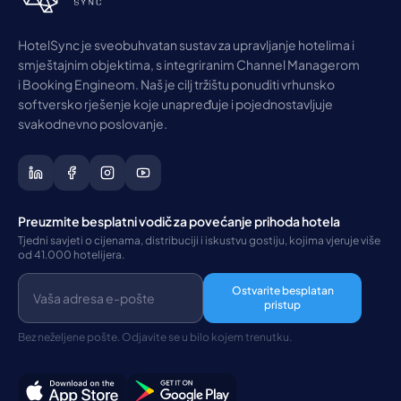
HotelSync je sveobuhvatan sustav za upravljanje hotelima i
smještajnim objektima, s integriranim Channel Managerom
i Booking Engineom. Naš je cilj tržištu ponuditi vrhunsko
softversko rješenje koje unapređuje i pojednostavljuje
svakodnevno poslovanje.
Preuzmite besplatni vodič za povećanje prihoda hotela
Tjedni savjeti o cijenama, distribuciji i iskustvu gostiju, kojima vjeruje više
od 41.000 hotelijera.
Ostvarite besplatan
pristup
Bez neželjene pošte. Odjavite se u bilo kojem trenutku.