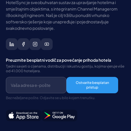
HotelSync je sveobuhvatan sustav za upravljanje hotelima i
smještajnim objektima, s integriranim Channel Managerom
i Booking Engineom. Naš je cilj tržištu ponuditi vrhunsko
softversko rješenje koje unapređuje i pojednostavljuje
svakodnevno poslovanje.
Preuzmite besplatni vodič za povećanje prihoda hotela
Tjedni savjeti o cijenama, distribuciji i iskustvu gostiju, kojima vjeruje više
od 41.000 hotelijera.
Ostvarite besplatan
pristup
Bez neželjene pošte. Odjavite se u bilo kojem trenutku.