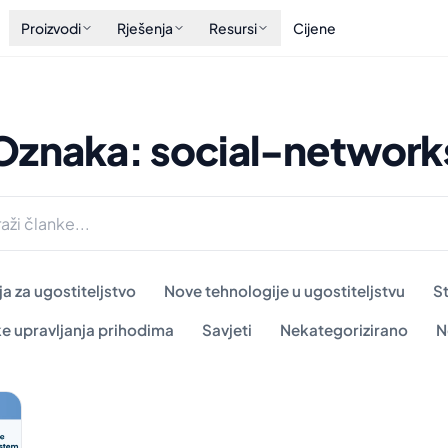
Proizvodi
Rješenja
Resursi
Cijene
Oznaka: social-network
a za ugostiteljstvo
Nove tehnologije u ugostiteljstvu
S
ke upravljanja prihodima
Savjeti
Nekategorizirano
N