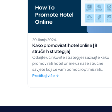
20. lipnja 2024.
Kako promovirati hotel online [8
stručnih strategija]
Otkrijte učinkovite strategije i saznajte kako
promovirati hotel online uz naše stručne
savjete koji će vam pomoći optimizirati
izravne rezervacije i povećati prihod.
Pročitaj više →