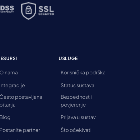
RESURSI
USLUGE
O nama
Korisnička podrška
Integracije
Status sustava
Često postavljana
Bezbednost i
pitanja
povjerenje
Blog
Prijava u sustav
Postanite partner
Što očekivati