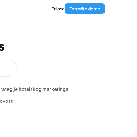
Prijava
Zatražite demo
s
trategije hotelskog marketinga
ovosti