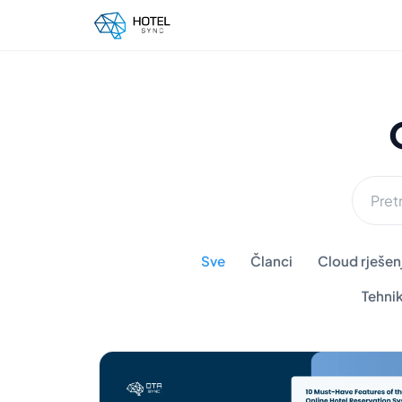
Sve
Članci
Cloud rješenj
Tehni