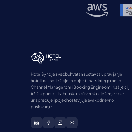
HotelSync je sveobuhvatan sustav za upravljanje
hotelima i smještajnim objektima, s integriranim
Channel Managerom i Booking Engineom. Naš je cilj
tržištu ponuditi vrhunsko softversko rješenje koje
unapređuje i pojednostavljuje svakodnevno
poslovanje.