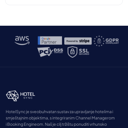
HotelSync je sveobuhvatan sustav za upravljanje hotelima i
smještajnim objektima, s integriranim Channel Managerom
i Booking Engineom. Naš je cilj tržištu ponuditi vrhunsko