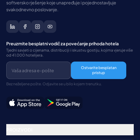
softversko rješenje koje unapređuje i pojednostavljuje
svakodnevno poslovanje.
Preuzmite besplatni vodič za povećanje prihoda hotela
Tjedni savjeti o cijenama, distribuciji i iskustvu gostiju, kojima vjeruje više
od 41.000 hotelijera.
Ostvarite besplatan
pristup
Bez neželjene pošte. Odjavite se u bilo kojem trenutku.
PROIZVODI
Rezervacijski sustav