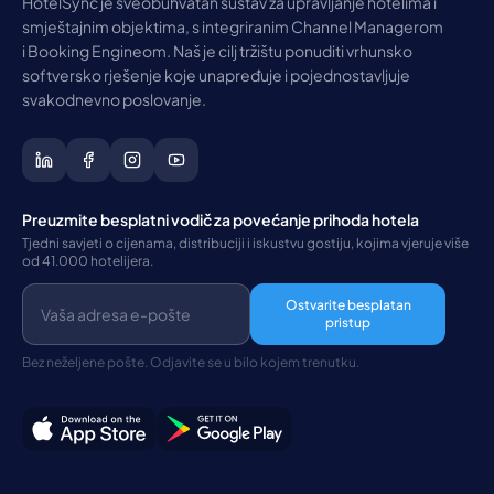
HotelSync je sveobuhvatan sustav za upravljanje hotelima i
smještajnim objektima, s integriranim Channel Managerom
i Booking Engineom. Naš je cilj tržištu ponuditi vrhunsko
softversko rješenje koje unapređuje i pojednostavljuje
svakodnevno poslovanje.
Preuzmite besplatni vodič za povećanje prihoda hotela
Tjedni savjeti o cijenama, distribuciji i iskustvu gostiju, kojima vjeruje više
od 41.000 hotelijera.
Ostvarite besplatan
pristup
Bez neželjene pošte. Odjavite se u bilo kojem trenutku.