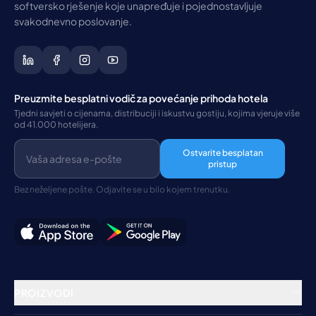
softversko rješenje koje unapređuje i pojednostavljuje
svakodnevno poslovanje.
Preuzmite besplatni vodič za povećanje prihoda hotela
Tjedni savjeti o cijenama, distribuciji i iskustvu gostiju, kojima vjeruje više
od 41.000 hotelijera.
Ostvarite besplatan
pristup
Bez neželjene pošte. Odjavite se u bilo kojem trenutku.
PROIZVODI
Rezervacijski sustav