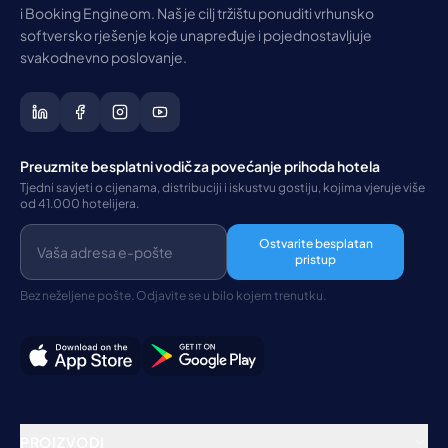
i Booking Engineom. Naš je cilj tržištu ponuditi vrhunsko
softversko rješenje koje unapređuje i pojednostavljuje
svakodnevno poslovanje.
Preuzmite besplatni vodič za povećanje prihoda hotela
Tjedni savjeti o cijenama, distribuciji i iskustvu gostiju, kojima vjeruje više
od 41.000 hotelijera.
Ostvarite besplatan
pristup
Bez neželjene pošte. Odjavite se u bilo kojem trenutku.
PROIZVODI