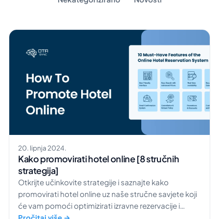
20. lipnja 2024.
Kako promovirati hotel online [8 stručnih
strategija]
Otkrijte učinkovite strategije i saznajte kako
promovirati hotel online uz naše stručne savjete koji
će vam pomoći optimizirati izravne rezervacije i
povećati prihod.
Pročitaj više →