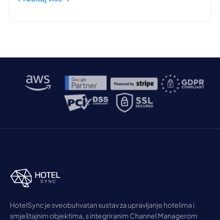
HotelSync je sveobuhvatan sustav za upravljanje hotelima i
smještajnim objektima, s integriranim Channel Managerom