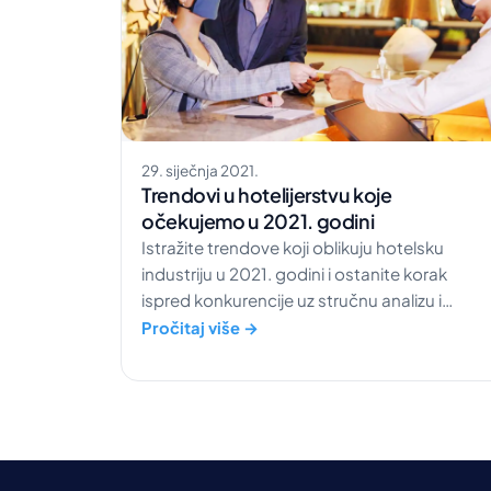
29. siječnja 2021.
Trendovi u hotelijerstvu koje
očekujemo u 2021. godini
Istražite trendove koji oblikuju hotelsku
industriju u 2021. godini i ostanite korak
ispred konkurencije uz stručnu analizu i
predviđanja.
Pročitaj više →