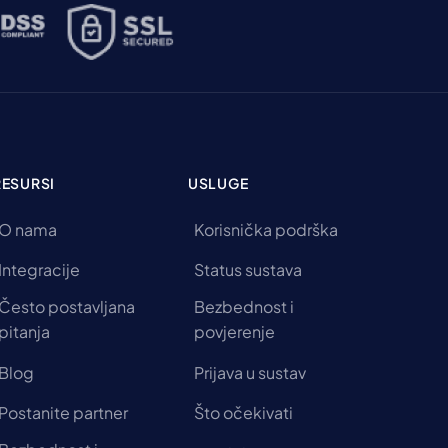
RESURSI
USLUGE
O nama
Korisnička podrška
Integracije
Status sustava
Često postavljana
Bezbednost i
pitanja
povjerenje
Blog
Prijava u sustav
Postanite partner
Što očekivati