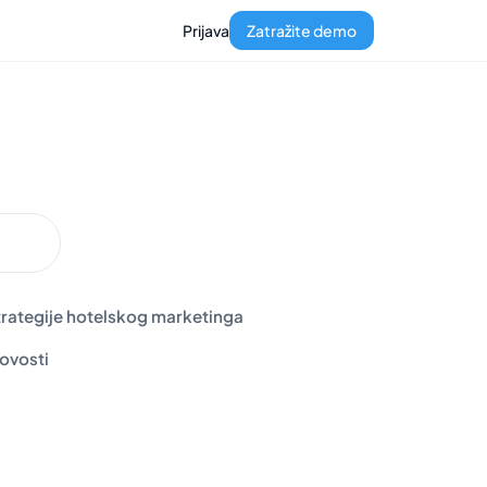
Prijava
Zatražite demo
trategije hotelskog marketinga
ovosti