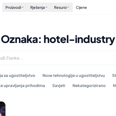
Proizvodi
Rješenja
Resursi
Cijene
Oznaka: hotel-industry
a za ugostiteljstvo
Nove tehnologije u ugostiteljstvu
S
ke upravljanja prihodima
Savjeti
Nekategorizirano
N