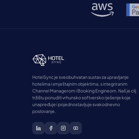
HotelSync je sveobuhvatan sustav za upravljanje
hotelima i smještajnim objektima, s integriranim
Channel Managerom i Booking Engineom. Naš je cilj
tržištu ponuditi vrhunsko softversko rješenje koje
unapređuje i pojednostavljuje svakodnevno
poslovanje.