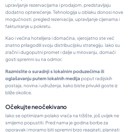
upravljanje rezervacijama i prodajom, predstavljaju
dodatno opterećenje. Tehnologija u oblaku donosi nove
mogućnosti, pregled rezervacija, upravljanje cijenama i
fakturiranje u pokretu.
Kao i većina hotelijera i domaćina, vjerojatno ste već
znatno prilagodili svoju distribucijsku strategiju. Iako su
zračni i dugoputni promet i dalje u mirovanju, domaći
gosti spremni su na odmor.
Razmislite o suradnji s lokalnim poduzećima ili
oglašavanju putem lokalnih medija
poput radijskih
postaja, novina i udruženja, kako biste privukli goste iz
bliže okolice.
Očekujte neočekivano
Iako se optimizam polako vraća na tržište, još uvijek ne
smijemo popustiti. Pred nama je godina borbe za
oporavak i moramo biti spremni brzo reagirati, planirati