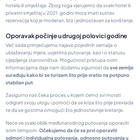
hotela ili smještaja. Zbog toga vjerujemo da svaki hotel ili
privatni smještaj u 2021. godini mora imati sustav
rezervacija koji je moderan, brz i jednostavan za korištenje.
Oporavak počinje u drugoj polovici godine
Već sada primjećujemo najave pojedinih zemalja o
ublažavanju mjera, uvjetima putovanja, kao i o statusu
cijepljenja stanovništva. Mogućnost pristupa ovim
informacijama daje nam dodatnu sigurnost da
sve zemlje
surađuju kako bi se turizam što prije vratio na potpuno
stabilan put
.
Zasigurno nas čeka proces u kojem ćemo svi morati
odigrati svoju ulogu i pomoći da se kriza što prije prevlada
te da se gostima omogući što jednostavnije kretanje.
Neće se svaki oblik međunarodnog putovanja oporaviti
istim tempom.
Očekujemo da će se prvi oporaviti
odmori i individualna putovanja, odnosno putovanja u