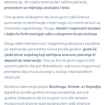
destinacija, do uvjeta rezervacije i načina plaćanja,
procedure se mijenjaju značajno i brzo
.
Ove godine očekujemo da će se gosti odlučivati za
putovanja na destinacije u koje mogu ući i vratiti se kući uz
minimalna ograničenja. Stoga,
lokalni i regionalni turizam
i dalje će činiti značajan udio u ukupnom broju noćenja
.
Zbog velike neizvjesnosti i negativnog iskustva s kanalima
za rezervacije i povratima novca prošle godine,
gosti će
rjeđe birati smještaj koji zahtijeva avansno plaćanje ili
depozit za rezervaciju
. Ono za što će gosti sigurno biti
spremni platiti više jest fleksibilnost, odnosno mogućnost
promjene datuma putovanja u slučaju nepredviđenih
okolnosti.
Kanali za rezervacije poput
Bookinga, Airbnb-a i Expedije
izgubili su prošle godine mnogo povjerenja, pa ove
godine očekujemo da će se gosti sve više okretati
mogućnosti izravne rezervacije putem web stranice