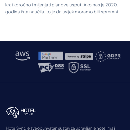
kratkoročno i mijenjati planove usput. Ako nas je 2020.
godina išta naučila, to je da uvijek moramo biti spremni.
HotelSync je sveobuhvatan sustav za upravljanje hotelima i