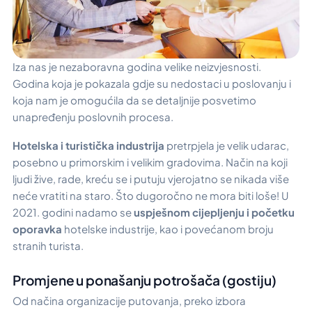
Iza nas je nezaboravna godina velike neizvjesnosti.
Godina koja je pokazala gdje su nedostaci u poslovanju i
koja nam je omogućila da se detaljnije posvetimo
unapređenju poslovnih procesa.
Hotelska i turistička industrija
pretrpjela je velik udarac,
posebno u primorskim i velikim gradovima. Način na koji
ljudi žive, rade, kreću se i putuju vjerojatno se nikada više
neće vratiti na staro. Što dugoročno ne mora biti loše! U
2021. godini nadamo se
uspješnom cijepljenju i početku
oporavka
hotelske industrije, kao i povećanom broju
stranih turista.
Promjene u ponašanju potrošača (gostiju)
Od načina organizacije putovanja, preko izbora