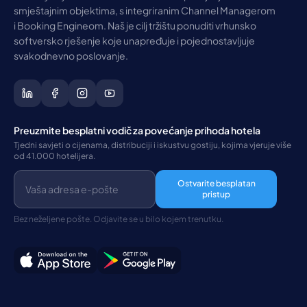
smještajnim objektima, s integriranim Channel Managerom
i Booking Engineom. Naš je cilj tržištu ponuditi vrhunsko
softversko rješenje koje unapređuje i pojednostavljuje
svakodnevno poslovanje.
Preuzmite besplatni vodič za povećanje prihoda hotela
Tjedni savjeti o cijenama, distribuciji i iskustvu gostiju, kojima vjeruje više
od 41.000 hotelijera.
Ostvarite besplatan
pristup
Bez neželjene pošte. Odjavite se u bilo kojem trenutku.