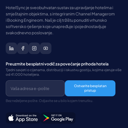
HotelSync je sveobuhvatan sustav za upravljanje hotelima i
smještajnim objektima, s integriranim Channel Managerom
i Booking Engineom. Naš je cilj tržištu ponuditi vrhunsko
softversko rješenje koje unapređuje i pojednostavljuje
svakodnevno poslovanje.
Preuzmite besplatni vodič za povećanje prihoda hotela
Tjedni savjeti o cijenama, distribuciji i iskustvu gostiju, kojima vjeruje više
od 41.000 hotelijera.
Ostvarite besplatan
pristup
Bez neželjene pošte. Odjavite se u bilo kojem trenutku.