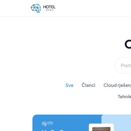
O
Sve
Članci
Cloud rješenj
Tehni