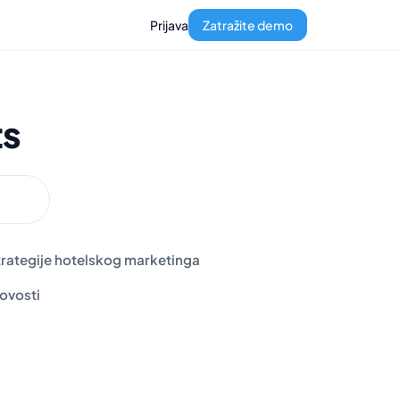
Prijava
Zatražite demo
ts
trategije hotelskog marketinga
ovosti