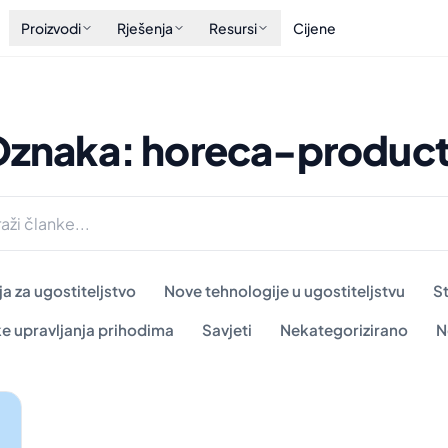
Proizvodi
Rješenja
Resursi
Cijene
znaka: horeca-produc
a za ugostiteljstvo
Nove tehnologije u ugostiteljstvu
S
ke upravljanja prihodima
Savjeti
Nekategorizirano
N