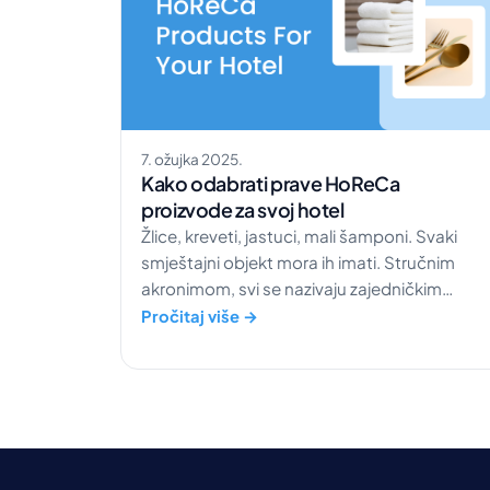
7. ožujka 2025.
Kako odabrati prave HoReCa
proizvode za svoj hotel
Žlice, kreveti, jastuci, mali šamponi. Svaki
smještajni objekt mora ih imati. Stručnim
akronimom, svi se nazivaju zajedničkim
pojmom „HoReCa“. Mi se ne bavimo HoReC
Pročitaj više →
proizvodima, mi izrađujemo tehnološka
rješenja. No odlučni smo pomoći vam da se
snađete u svim izazovima ugostiteljstva.
Kako odabrati pravi za […]