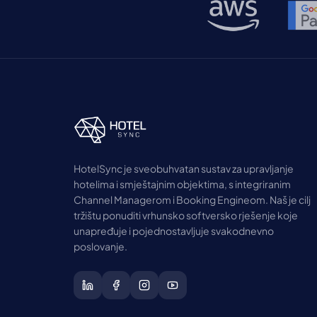
HotelSync je sveobuhvatan sustav za upravljanje
hotelima i smještajnim objektima, s integriranim
Channel Managerom i Booking Engineom. Naš je cilj
tržištu ponuditi vrhunsko softversko rješenje koje
unapređuje i pojednostavljuje svakodnevno
poslovanje.