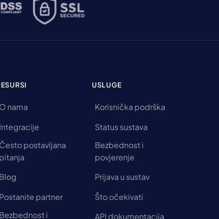
RESURSI
USLUGE
O nama
Korisnička podrška
Integracije
Status sustava
Često postavljana
Bezbednost i
pitanja
povjerenje
Blog
Prijava u sustav
Postanite partner
Što očekivati
Bezbednost i
API dokumentacija