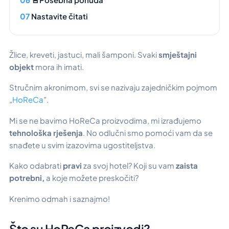
Nastavite čitati
Žlice, kreveti, jastuci, mali šamponi. Svaki
smještajni
objekt
mora ih imati.
Stručnim akronimom, svi se nazivaju zajedničkim pojmom
„
HoReCa
”.
Mi se ne bavimo HoReCa proizvodima, mi izrađujemo
tehnološka rješenja
. No odlučni smo pomoći vam da se
snađete u svim izazovima ugostiteljstva.
Kako odabrati
pravi
za svoj hotel? Koji su vam
zaista
potrebni,
a koje možete preskočiti?
Krenimo odmah i saznajmo!
Što su HoReCa proizvodi?