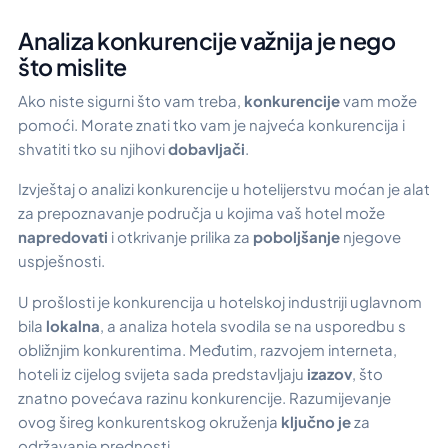
Analiza konkurencije važnija je nego
što mislite
Ako niste sigurni što vam treba,
konkurencije
vam može
pomoći. Morate znati tko vam je najveća konkurencija i
shvatiti tko su njihovi
dobavljači
.
Izvještaj o analizi konkurencije u hotelijerstvu moćan je alat
za prepoznavanje područja u kojima vaš hotel može
napredovati
i otkrivanje prilika za
poboljšanje
njegove
uspješnosti.
U prošlosti je konkurencija u hotelskoj industriji uglavnom
bila
lokalna
, a analiza hotela svodila se na usporedbu s
obližnjim konkurentima. Međutim, razvojem interneta,
hoteli iz cijelog svijeta sada predstavljaju
izazov
, što
znatno povećava razinu konkurencije. Razumijevanje
ovog šireg konkurentskog okruženja
ključno je
za
održavanje prednosti.