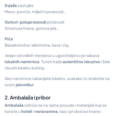
Svježe
sastojke
Meso, povrće, mliječni proizvodi…
Gotovi
i
poluproizvodi
proizvodi
Smrznuta hrana, gotova jela…
Pića
Bezalkoholna i alkoholna, kava i čaj.
Jedan od velikih trendova u ugostiteljstvu je nabava
lokalnih namirnica
. Turisti traže
autentično iskustvo
i žele
okusiti lokalnu kuhinju.
Ako namirnice nabavljate lokalno, svakako to istaknite na
svom
jelovniku
!
2. Ambalaža i pribor
Ambalaža
odnosi se na razne posude i materijale koji se
koriste u
hoteli
i
restoranima
, kao i pri dostavi hrane i