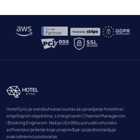
HotelSync je sveobuhvatan sustav za upravljanje hotelima i
smještajnim objektima, s integriranim Channel Managerom
i Booking Engineom. Naš je cilj tržištu ponuditi vrhunsko
softversko rješenje koje unapređuje i pojednostavljuje
svakodnevno poslovanje.