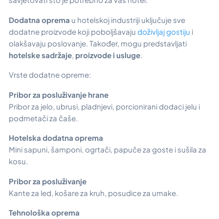
Dodatna oprema
u hotelskoj industriji uključuje sve
dodatne proizvode koji poboljšavaju
doživljaj gostiju
i
olakšavaju poslovanje. Također, mogu predstavljati
hotelske sadržaje
,
proizvode i usluge
.
Vrste dodatne opreme:
Pribor za posluživanje hrane
Pribor za jelo, ubrusi, pladnjevi, porcionirani dodaci jelu i
podmetači za čaše.
Hotelska dodatna oprema
Mini sapuni, šamponi, ogrtači, papuče za goste i sušila za
kosu.
Pribor za posluživanje
Kante za led, košare za kruh, posudice za umake.
Tehnološka oprema