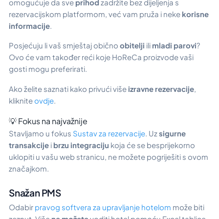
omogućuje da sve
prihod
zadržite bez dijeljenja s
rezervacijskom platformom, već vam pruža i neke
korisne
informacije
.
Posjećuju li vaš smještaj obično
obitelji
ili
mladi parovi
?
Ovo će vam također reći koje HoReCa proizvode vaši
gosti mogu preferirati.
Ako želite saznati kako privući više
izravne rezervacije
,
kliknite
ovdje
.
💡 Fokus na najvažnije
Stavljamo u fokus
Sustav za rezervacije
. Uz
sigurne
transakcije
i
brzu integraciju
koja će se besprijekorno
uklopiti u vašu web stranicu, ne možete pogriješiti s ovom
značajkom.
Snažan PMS
Odabir
pravog softvera za upravljanje hotelom
može biti
zeznut. Više
ne možete
voditi hotel pomoću Excel tablice,