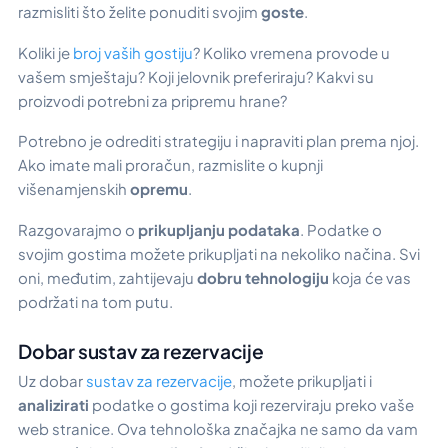
razmisliti što želite ponuditi svojim
goste
.
Koliki je
broj vaših gostiju
? Koliko vremena provode u
vašem smještaju? Koji jelovnik preferiraju? Kakvi su
proizvodi potrebni za pripremu hrane?
Potrebno je odrediti strategiju i napraviti plan prema njoj.
Ako imate mali proračun, razmislite o kupnji
višenamjenskih
opremu
.
Razgovarajmo o
prikupljanju podataka
. Podatke o
svojim gostima možete prikupljati na nekoliko načina. Svi
oni, međutim, zahtijevaju
dobru tehnologiju
koja će vas
podržati na tom putu.
Dobar sustav za rezervacije
Uz dobar
sustav za rezervacije
, možete prikupljati i
analizirati
podatke o gostima koji rezerviraju preko vaše
web stranice. Ova tehnološka značajka ne samo da vam