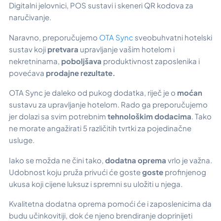
Digitalni jelovnici, POS sustavi i skeneri QR kodova za
naručivanje.
Naravno, preporučujemo
OTA Sync
sveobuhvatni hotelski
sustav koji
pretvara
upravljanje vašim hotelom i
nekretninama,
poboljšava
produktivnost zaposlenika i
povećava
prodajne rezultate.
OTA Sync je daleko od pukog dodatka, riječ je o
moćan
sustavu za upravljanje hotelom. Rado ga preporučujemo
jer dolazi sa svim potrebnim
tehnološkim dodacima
. Tako
ne morate angažirati 5 različitih tvrtki za pojedinačne
usluge.
Iako se možda ne čini tako,
dodatna oprema
vrlo je važna.
Udobnost koju pruža privući će goste
goste
profinjenog
ukusa koji cijene luksuz i spremni su uložiti u njega.
Kvalitetna dodatna oprema pomoći će i zaposlenicima da
budu učinkovitiji, dok će njeno brendiranje doprinijeti