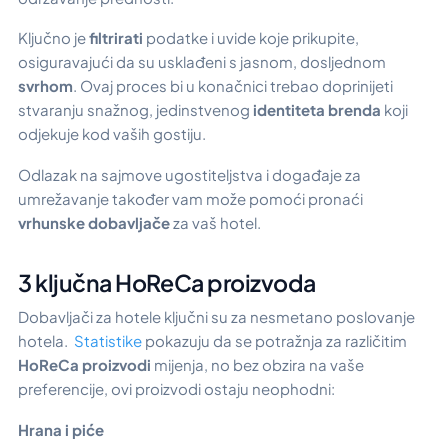
Ključno je
filtrirati
podatke i uvide koje prikupite,
osiguravajući da su usklađeni s jasnom, dosljednom
svrhom
. Ovaj proces bi u konačnici trebao doprinijeti
stvaranju snažnog, jedinstvenog
identiteta brenda
koji
odjekuje kod vaših gostiju.
Odlazak na sajmove ugostiteljstva i događaje za
umrežavanje također vam može pomoći pronaći
vrhunske dobavljače
za vaš hotel.
3 ključna HoReCa proizvoda
Dobavljači za hotele ključni su za nesmetano poslovanje
hotela.
Statistike
pokazuju da se potražnja za različitim
HoReCa proizvodi
mijenja, no bez obzira na vaše
preferencije, ovi proizvodi ostaju neophodni:
Hrana i piće