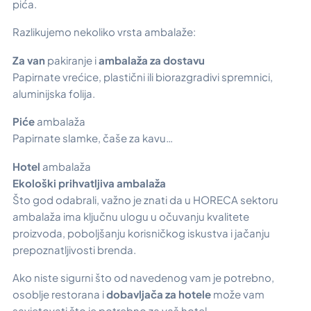
pića.
Razlikujemo nekoliko vrsta ambalaže:
Za van
pakiranje i
ambalaža za dostavu
Papirnate vrećice, plastični ili biorazgradivi spremnici,
aluminijska folija.
Piće
ambalaža
Papirnate slamke, čaše za kavu…
Hotel
ambalaža
Ekološki prihvatljiva ambalaža
Što god odabrali, važno je znati da u HORECA sektoru
ambalaža ima ključnu ulogu u očuvanju kvalitete
proizvoda, poboljšanju korisničkog iskustva i jačanju
prepoznatljivosti brenda.
Ako niste sigurni što od navedenog vam je potrebno,
osoblje restorana i
dobavljača za hotele
može vam
savjetovati što je potrebno za vaš hotel.