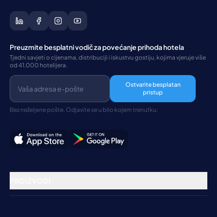
Preuzmite besplatni vodič za povećanje prihoda hotela
Tjedni savjeti o cijenama, distribuciji i iskustvu gostiju, kojima vjeruje više
od 41.000 hotelijera.
Ostvarite besplatan
pristup
Bez neželjene pošte. Odjavite se u bilo kojem trenutku.
PROIZVODI
Rezervacijski sustav
Channel Manager