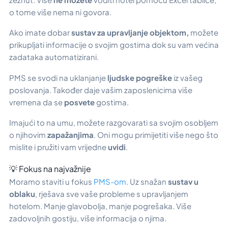
o tome više nema ni govora.
Ako imate dobar
sustav za upravljanje objektom,
možete
prikupljati informacije o svojim gostima dok su vam većina
zadataka automatizirani.
PMS se svodi na uklanjanje
ljudske pogreške
iz vašeg
poslovanja. Također daje vašim zaposlenicima više
vremena da se
posvete
gostima.
Imajući to na umu, možete razgovarati sa svojim osobljem
o njihovim
zapažanjima
. Oni mogu primijetiti više nego što
mislite i pružiti vam vrijedne
uvidi
.
💡 Fokus na najvažnije
Moramo staviti u fokus
PMS-om
. Uz snažan
sustav u
oblaku
, rješava sve vaše probleme s upravljanjem
hotelom. Manje glavobolja, manje pogrešaka. Više
zadovoljnih gostiju, više informacija o njima.