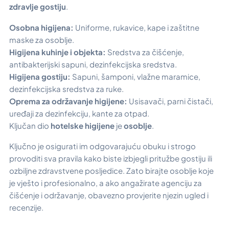
zdravlje gostiju
.
Osobna higijena:
Uniforme, rukavice, kape i zaštitne
maske za osoblje.
Higijena kuhinje i objekta:
Sredstva za čišćenje,
antibakterijski sapuni, dezinfekcijska sredstva.
Higijena gostiju:
Sapuni, šamponi, vlažne maramice,
dezinfekcijska sredstva za ruke.
Oprema za održavanje higijene:
Usisavači, parni čistači,
uređaji za dezinfekciju, kante za otpad.
Ključan dio
hotelske higijene
je
osoblje
.
Ključno je osigurati im odgovarajuću obuku i strogo
provoditi sva pravila kako biste izbjegli pritužbe gostiju ili
ozbiljne zdravstvene posljedice. Zato birajte osoblje koje
je vješto i profesionalno, a ako angažirate agenciju za
čišćenje i održavanje, obavezno provjerite njezin ugled i
recenzije.