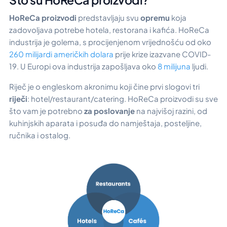
HoReCa proizvodi
predstavljaju svu
opremu
koja
zadovoljava potrebe hotela, restorana i kafića. HoReCa
industrija je golema, s procijenjenom vrijednošću od oko
260 milijardi američkih dolara
prije krize izazvane COVID-
19. U Europi ova industrija zapošljava oko
8 milijuna
ljudi.
Riječ je o engleskom akronimu koji čine prvi slogovi tri
riječi
: hotel/restaurant/catering. HoReCa proizvodi su sve
što vam je potrebno
za poslovanje
na najvišoj razini, od
kuhinjskih aparata i posuđa do namještaja, posteljine,
ručnika i ostalog.