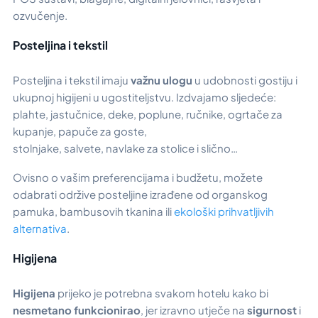
ozvučenje.
Posteljina i tekstil
Posteljina i tekstil imaju
važnu ulogu
u udobnosti gostiju i
ukupnoj higijeni u ugostiteljstvu. Izdvajamo sljedeće:
plahte, jastučnice, deke, poplune, ručnike, ogrtače za
kupanje, papuče za goste,
stolnjake, salvete, navlake za stolice i slično…
Ovisno o vašim preferencijama i budžetu, možete
odabrati održive posteljine izrađene od organskog
pamuka, bambusovih tkanina ili
ekološki prihvatljivih
alternativa
.
Higijena
Higijena
prijeko je potrebna svakom hotelu kako bi
nesmetano funkcionirao
, jer izravno utječe na
sigurnost
i