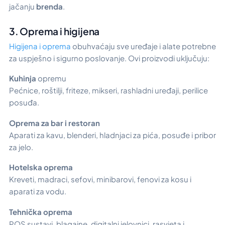
jačanju
brenda
.
3. Oprema i higijena
Higijena i oprema
obuhvaćaju sve uređaje i alate potrebne
za uspješno i sigurno poslovanje. Ovi proizvodi uključuju:
Kuhinja
opremu
Pećnice, roštilji, friteze, mikseri, rashladni uređaji, perilice
posuđa.
Oprema za bar i restoran
Aparati za kavu, blenderi, hladnjaci za pića, posuđe i pribor
za jelo.
Hotelska oprema
Kreveti, madraci, sefovi, minibarovi, fenovi za kosu i
aparati za vodu.
Tehnička oprema
POS sustavi, blagajne, digitalni jelovnici, rasvjeta i