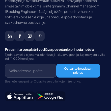
HotelSync je sveobuhvatan sustav za upravljanje hotelima i
smještajnim objektima, s integriranim Channel Managerom
i Booking Engineom. Naš je cilj tržištu ponuditi vrhunsko
softversko rješenje koje unapređuje i pojednostavljuje
svakodnevno poslovanje.
Preuzmite besplatni vodič za povećanje prihoda hotela
Tjedni savjeti o cijenama, distribuciji i iskustvu gostiju, kojima vjeruje više
od 41.000 hotelijera.
Ostvarite besplatan
pristup
Bez neželjene pošte. Odjavite se u bilo kojem trenutku.