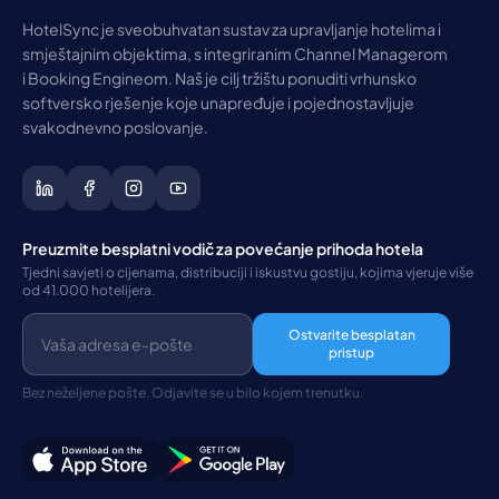
HotelSync je sveobuhvatan sustav za upravljanje hotelima i
smještajnim objektima, s integriranim Channel Managerom
i Booking Engineom. Naš je cilj tržištu ponuditi vrhunsko
softversko rješenje koje unapređuje i pojednostavljuje
svakodnevno poslovanje.
Preuzmite besplatni vodič za povećanje prihoda hotela
Tjedni savjeti o cijenama, distribuciji i iskustvu gostiju, kojima vjeruje više
od 41.000 hotelijera.
Ostvarite besplatan
pristup
Bez neželjene pošte. Odjavite se u bilo kojem trenutku.