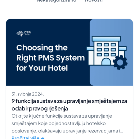
31. svibnja 2024.
9 funkcija sustava za upravljanje smještajem za
odabir pravog rješenja
Otkrijte ključne funkcije sustava za upravljanje
smještajem koje pojednostavljuju hotelsko
poslovanje, olakšavaju upravljanje rezervacijama i
povećavaju zadovoljstvo gostiju.
Pročitaj više →