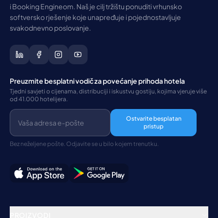
i Booking Engineom. Naš je cilj tržištu ponuditi vrhunsko
softversko rješenje koje unapređuje i pojednostavljuje
svakodnevno poslovanje.
Preuzmite besplatni vodič za povećanje prihoda hotela
Tjedni savjeti o cijenama, distribuciji i iskustvu gostiju, kojima vjeruje više
od 41.000 hotelijera.
Ostvarite besplatan
pristup
Bez neželjene pošte. Odjavite se u bilo kojem trenutku.
PROIZVODI