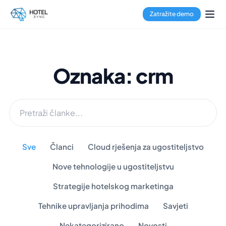
Zatražite demo
Oznaka: crm
Sve
Članci
Cloud rješenja za ugostiteljstvo
Nove tehnologije u ugostiteljstvu
Strategije hotelskog marketinga
Tehnike upravljanja prihodima
Savjeti
Nekategorizirano
Novosti