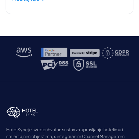
HotelSync je sveobuhvatan sustav za upravljanje hotelima i
smještajnim objektima, s integriranim Channel Managerom