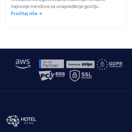
najnovije trendove za unapređenje gostiju.
Pročitaj više →