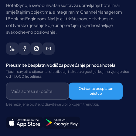
HotelSync je sveobuhvatan sustav za upravljanje hotelima i
smještajnim objektima, s integriranim Channel Managerom
i Booking Engineom. Naš je cilj tržištu ponuditi vrhunsko
softversko rješenje koje unapređuje i pojednostavljuje
svakodnevno poslovanje.
Preuzmite besplatni vodič za povećanje prihoda hotela
Tjedni savjeti o cijenama, distribuciji i iskustvu gostiju, kojima vjeruje više
od 41.000 hotelijera.
Ostvarite besplatan
pristup
Bez neželjene pošte. Odjavite se u bilo kojem trenutku.