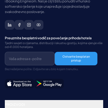
i Booking Engineom. Naš je cilj tržištu ponuditi vrhunsko
softversko rješenje koje unapređuje i pojednostavljuje
svakodnevno poslovanje.
Preuzmite besplatni vodič za povećanje prihoda hotela
Tjedni savjeti o cijenama, distribuciji i iskustvu gostiju, kojima vjeruje više
od 41.000 hotelijera.
Ostvarite besplatan
pristup
Bez neželjene pošte. Odjavite se u bilo kojem trenutku.
PROIZVODI