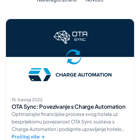
15. travnja 2022.
OTA Sync: Povezivanje s Charge Automation
Optimizirajte financijske procese svog hotela uz
besprijekornu povezanost OTA Sync sustava s
Charge Automation i podignite upravljanje hotelom
na novu razinu.
Pročitaj više →