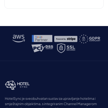
HotelSync je sveobuhvatan sustav za upravljanje hotelima i
smještajnim objektima, s integriranim Channel Managerom