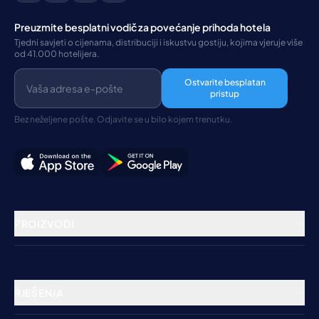
Preuzmite besplatni vodič za povećanje prihoda hotela
Tjedni savjeti o cijenama, distribuciji i iskustvu gostiju, kojima vjeruje više
od 41.000 hotelijera.
Ostvarite besplatan
pristup
Bez neželjene pošte. Odjavite se u bilo kojem trenutku.
PROIZVODI
Rezervacijski sustav
Channel Manager
RJEŠENJA
Booking Engine
Hoteli