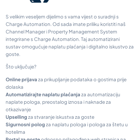
S velikim veseljem dijelimo s vama vijest o suradnji s
Charge Automation. Od sada imate priliku koristiti naš
Channel Manager i Property Management System
integrirane s Charge Automation. Taj automatizirani
sustav omogućuje naplatu plaćanja i digitalno iskustvo za
goste.
Što uključuje?
Online prijava
za prikupljanje podataka o gostima prije
dolaska
Automatizirajte naplatu plaćanja
za automatizaciju
naplate pologa, preostalog iznosa i naknade za
otkazivanje
Upselling
za stvaranje iskustva za goste
Sigurnosni polog
za naplatu pologa i pologa za štetu u
hotelima
Portal za goste
odnosno prilagođena web stranica na