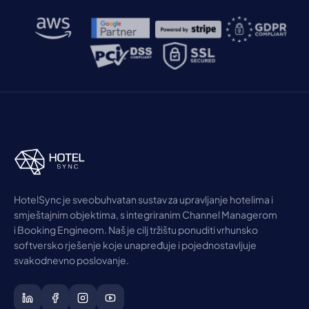
HotelSync je sveobuhvatan sustav za upravljanje hotelima i
smještajnim objektima, s integriranim Channel Managerom
i Booking Engineom. Naš je cilj tržištu ponuditi vrhunsko
softversko rješenje koje unapređuje i pojednostavljuje
svakodnevno poslovanje.