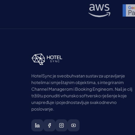
HotelSync je sveobuhvatan sustav za upravljanje
hotelima i smještajnim objektima, s integriranim
Channel Managerom i Booking Engineom. Naš je cilj
tržištu ponuditi vrhunsko softversko rješenje koje
unapređuje i pojednostavljuje svakodnevno
poslovanje.