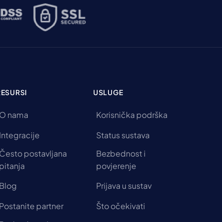
RESURSI
USLUGE
O nama
Korisnička podrška
Integracije
Status sustava
Često postavljana
Bezbednost i
pitanja
povjerenje
Blog
Prijava u sustav
Postanite partner
Što očekivati