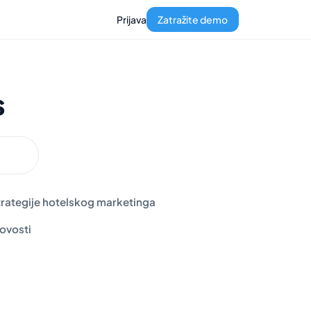
Prijava
Zatražite demo
s
trategije hotelskog marketinga
ovosti