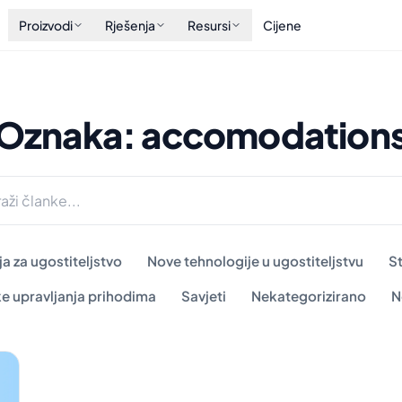
Proizvodi
Rješenja
Resursi
Cijene
Oznaka: accomodation
a za ugostiteljstvo
Nove tehnologije u ugostiteljstvu
S
ke upravljanja prihodima
Savjeti
Nekategorizirano
N