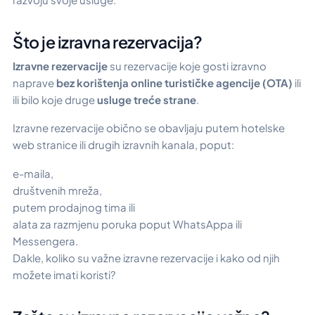
Što je izravna rezervacija?
Izravne rezervacije
su rezervacije koje gosti izravno
naprave
bez korištenja online turističke agencije (OTA)
ili
ili bilo koje druge
usluge treće strane
.
Izravne rezervacije obično se obavljaju putem hotelske
web stranice ili drugih izravnih kanala, poput:
e-maila,
društvenih mreža,
putem prodajnog tima ili
alata za razmjenu poruka poput WhatsAppa ili
Messengera.
Dakle, koliko su važne izravne rezervacije i kako od njih
možete imati koristi?