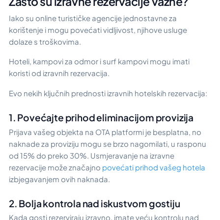
Zašto su izravne rezervacije važne?
Iako su online turističke agencije jednostavne za
korištenje i mogu povećati vidljivost, njihove usluge
dolaze s troškovima.
Hoteli, kampovi za odmor i surf kampovi mogu imati
koristi od izravnih rezervacija.
Evo nekih ključnih prednosti izravnih hotelskih rezervacija:
1. Povećajte prihod eliminacijom provizija
Prijava vašeg objekta na OTA platformi je besplatna, no
naknade za proviziju mogu se brzo nagomilati, u rasponu
od 15% do preko 30%. Usmjeravanje na izravne
rezervacije može značajno
povećati prihod vašeg hotela
izbjegavanjem ovih naknada.
2. Bolja kontrola nad iskustvom gostiju
Kada gosti rezerviraju izravno, imate veću kontrolu nad