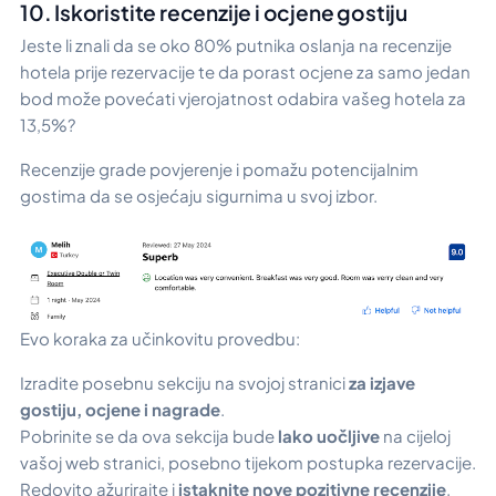
10. Iskoristite recenzije i ocjene gostiju
Jeste li znali da se oko 80% putnika oslanja na recenzije
hotela prije rezervacije te da porast ocjene za samo jedan
bod može povećati vjerojatnost odabira vašeg hotela za
13,5%?
Recenzije grade povjerenje i pomažu potencijalnim
gostima da se osjećaju sigurnima u svoj izbor.
Evo koraka za učinkovitu provedbu:
Izradite posebnu sekciju na svojoj stranici
za izjave
gostiju, ocjene i nagrade
.
Pobrinite se da ova sekcija bude
lako uočljive
na cijeloj
vašoj web stranici, posebno tijekom postupka rezervacije.
Redovito ažurirajte i
istaknite nove pozitivne recenzije
.