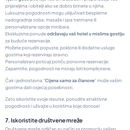
prijateljima i obitelji ako se dobro brinete o njima.
Luksuzne pogodnosti mogu uključivati besplatne
nadogradnje soba, masaže i spa tretmane ili
personalizirane opcije minibara.
Ekskluzivne ponude
održavaju vaš hotel u mislima gostiju
za buduće rezervacije.
Možete ponuditi popuste, poklone ili dodatne usluge
gostima koji rezerviraju izravno.
Personalizirani poticaji potiču ponovne rezervacije.
Zapamtite, pogodnosti ne moraju biti komplicirane.
Čak i jednostavna “
Cijena samo za članove
” može vašim
gostima dati osjećaj posebnosti.
Zato iskoristite svoje resurse, ponudite atraktivne
pogodnosti i uživajte u koristima koje donose!
7. Iskoristite društvene mreže
Društvene mreže odličan su način za promociju vašeg