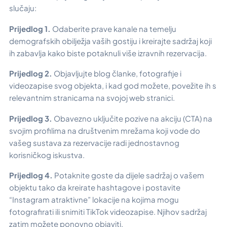
slučaju:
Prijedlog 1.
Odaberite prave kanale na temelju
demografskih obilježja vaših gostiju i kreirajte sadržaj koji
ih zabavlja kako biste potaknuli više izravnih rezervacija.
Prijedlog 2.
Objavljujte blog članke, fotografije i
videozapise svog objekta, i kad god možete, povežite ih s
relevantnim stranicama na svojoj web stranici.
Prijedlog 3.
Obavezno uključite pozive na akciju (CTA) na
svojim profilima na društvenim mrežama koji vode do
vašeg sustava za rezervacije radi jednostavnog
korisničkog iskustva.
Prijedlog 4.
Potaknite goste da dijele sadržaj o vašem
objektu tako da kreirate hashtagove i postavite
“Instagram atraktivne” lokacije na kojima mogu
fotografirati ili snimiti TikTok videozapise. Njihov sadržaj
zatim možete ponovno objaviti.