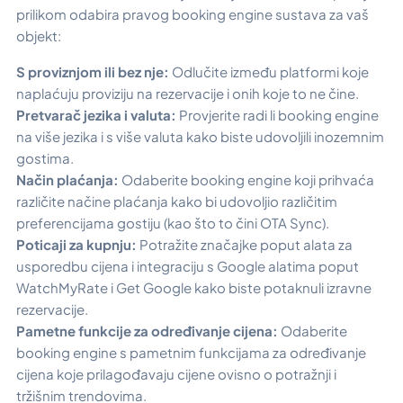
prilikom odabira pravog booking engine sustava za vaš
objekt:
S proviznjom ili bez nje:
Odlučite između platformi koje
naplaćuju proviziju na rezervacije i onih koje to ne čine.
Pretvarač jezika i valuta:
Provjerite radi li booking engine
na više jezika i s više valuta kako biste udovoljili inozemnim
gostima.
Način plaćanja:
Odaberite booking engine koji prihvaća
različite načine plaćanja kako bi udovoljio različitim
preferencijama gostiju (kao što to čini OTA Sync).
Poticaji za kupnju:
Potražite značajke poput alata za
usporedbu cijena i integraciju s Google alatima poput
WatchMyRate i Get Google kako biste potaknuli izravne
rezervacije.
Pametne funkcije za određivanje cijena:
Odaberite
booking engine s pametnim funkcijama za određivanje
cijena koje prilagođavaju cijene ovisno o potražnji i
tržišnim trendovima.