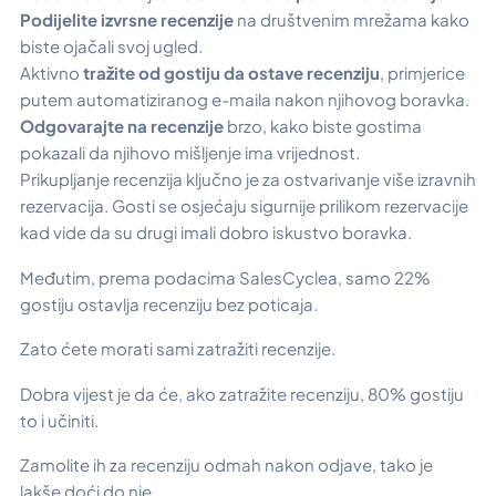
Podijelite izvrsne recenzije
na društvenim mrežama kako
biste ojačali svoj ugled.
Aktivno
tražite od gostiju da ostave recenziju
, primjerice
putem automatiziranog e-maila nakon njihovog boravka.
Odgovarajte na recenzije
brzo, kako biste gostima
pokazali da njihovo mišljenje ima vrijednost.
Prikupljanje recenzija ključno je za ostvarivanje više izravnih
rezervacija. Gosti se osjećaju sigurnije prilikom rezervacije
kad vide da su drugi imali dobro iskustvo boravka.
Međutim, prema podacima SalesCyclea, samo 22%
gostiju ostavlja recenziju bez poticaja.
Zato ćete morati sami zatražiti recenzije.
Dobra vijest je da će, ako zatražite recenziju, 80% gostiju
to i učiniti.
Zamolite ih za recenziju odmah nakon odjave, tako je
lakše doći do nje.