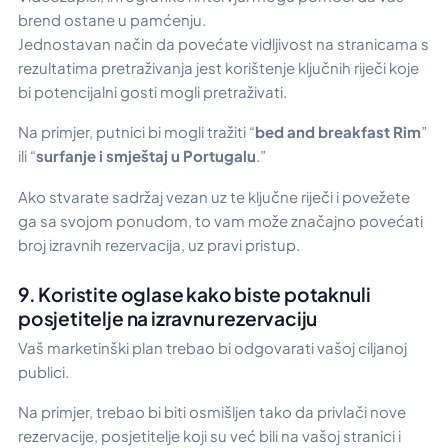
brend ostane u pamćenju.
Jednostavan način da povećate vidljivost na stranicama s
rezultatima pretraživanja jest korištenje ključnih riječi koje
bi potencijalni gosti mogli pretraživati.
Na primjer, putnici bi mogli tražiti “
bed and breakfast Rim
”
ili “
surfanje i smještaj u Portugalu
.”
Ako stvarate sadržaj vezan uz te ključne riječi i povežete
ga sa svojom ponudom, to vam može značajno povećati
broj izravnih rezervacija, uz pravi pristup.
9. Koristite oglase kako biste potaknuli
posjetitelje na izravnu rezervaciju
Vaš marketinški plan trebao bi odgovarati vašoj ciljanoj
publici.
Na primjer, trebao bi biti osmišljen tako da privlači nove
rezervacije, posjetitelje koji su već bili na vašoj stranici i