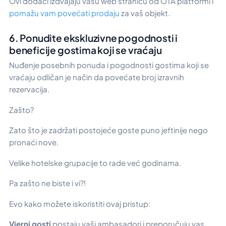
Ovi dodaci izdvajaju vašu web stranicu od OTA platformi i
pomažu vam povećati prodaju
za vaš objekt.
6. Ponudite ekskluzivne pogodnosti i
beneficije gostima koji se vraćaju
Nuđenje posebnih ponuda i pogodnosti gostima koji se
vraćaju odličan je način da povećate broj izravnih
rezervacija.
Zašto?
Zato što je zadržati postojeće goste puno jeftinije nego
pronaći nove.
Velike hotelske grupacije to rade već godinama.
Pa zašto ne biste i vi?!
Evo kako možete iskoristiti ovaj pristup:
Vjerni gosti
postaju vaši ambasadori i preporučuju vas