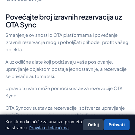
Povećajte broj izravnih rezervacija uz
OTA Sync
Smanjenje ovisnosti o OTA platformama i povećanje
izravnih rezervacija mogu poboljšati prihode i profit vašeg
objekta.
A uz odlične alate koji podržavaju vaše poslovanje,
upravljanje objektom postaje jednostavnije, a rezervacije
se privlače automatski.
Upravo tu vam može pomoći sustav za rezervacije OTA
Sync.
OTA Syncov sustav za rezervacije i softver za upravljanje
smještajem omogućuju vam da objedinite sve rezervacije
Koristimo kolačiće za analizu prometa
te upravljate oglasima, zadacima, financijama i
Odbij
Prihvati
Hrvatski
na stranici.
Pravila o kolačićima
komunikacijom s gostima na jednom mjestu.