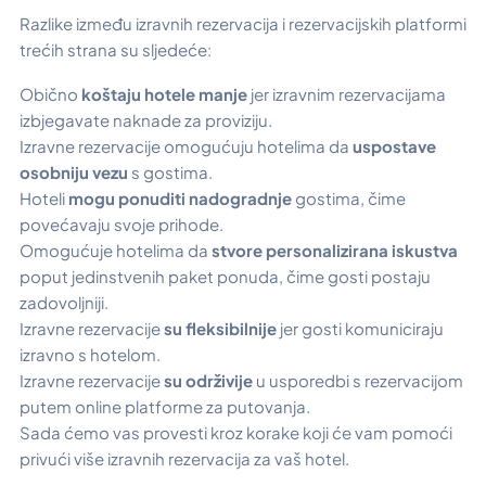
Razlike između izravnih rezervacija i rezervacijskih platformi
trećih strana su sljedeće:
Obično
koštaju hotele manje
jer izravnim rezervacijama
izbjegavate naknade za proviziju.
Izravne rezervacije omogućuju hotelima da
uspostave
osobniju vezu
s gostima.
Hoteli
mogu ponuditi nadogradnje
gostima, čime
povećavaju svoje prihode.
Omogućuje hotelima da
stvore personalizirana iskustva
poput jedinstvenih paket ponuda, čime gosti postaju
zadovoljniji.
Izravne rezervacije
su fleksibilnije
jer gosti komuniciraju
izravno s hotelom.
Izravne rezervacije
su održivije
u usporedbi s rezervacijom
putem online platforme za putovanja.
Sada ćemo vas provesti kroz korake koji će vam pomoći
privući više izravnih rezervacija za vaš hotel.