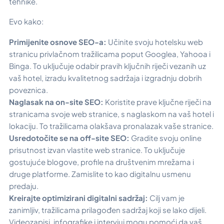
tehnike.
Evo kako:
Primijenite osnove SEO-a:
Učinite svoju hotelsku web
stranicu privlačnom tražilicama poput Googlea, Yahooa i
Binga. To uključuje odabir pravih ključnih riječi vezanih uz
vaš hotel, izradu kvalitetnog sadržaja i izgradnju dobrih
poveznica.
Naglasak na on-site SEO:
Koristite prave ključne riječi na
stranicama svoje web stranice, s naglaskom na vaš hotel i
lokaciju. To tražilicama olakšava pronalazak vaše stranice.
Usredotočite se na off-site SEO:
Gradite svoju online
prisutnost izvan vlastite web stranice. To uključuje
gostujuće blogove, profile na društvenim mrežama i
druge platforme. Zamislite to kao digitalnu usmenu
predaju.
Kreirajte optimizirani digitalni sadržaj:
Cilj vam je
zanimljiv, tražilicama prilagođen sadržaj koji se lako dijeli.
Videozapisi, infografike i intervjui mogu pomoći da vaš