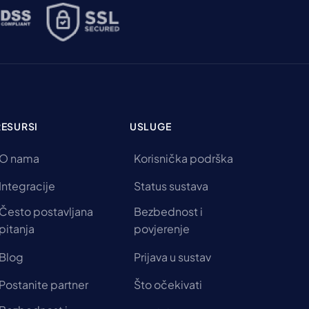
RESURSI
USLUGE
O nama
Korisnička podrška
Integracije
Status sustava
Često postavljana
Bezbednost i
pitanja
povjerenje
Blog
Prijava u sustav
Postanite partner
Što očekivati