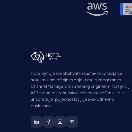
HotelSync je sveobuhvatan sustav za upravljanje
hotelima i smještajnim objektima, s integriranim
Channel Managerom i Booking Engineom. Naš je cilj
tržištu ponuditi vrhunsko softversko rješenje koje
unapređuje i pojednostavljuje svakodnevno
poslovanje.