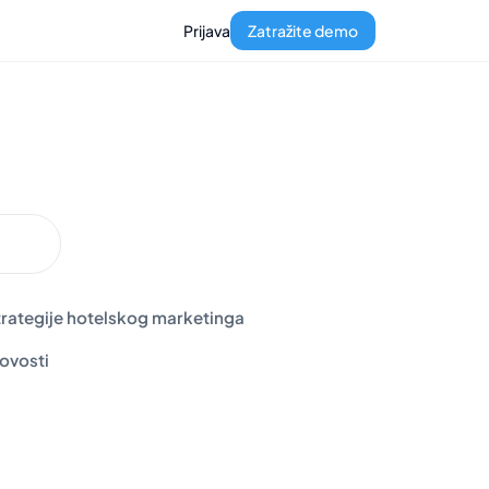
Prijava
Zatražite demo
trategije hotelskog marketinga
ovosti