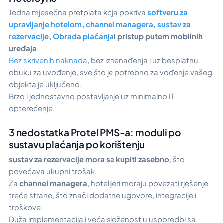
Jedna mjesečna pretplata koja pokriva
softveru za
upravljanje hotelom
,
channel managera
,
sustav za
rezervacije
,
Obrada plaćanja
i pristup putem mobilnih
uređaja
.
Bez skrivenih naknada
, bez iznenađenja i uz besplatnu
obuku za uvođenje, sve što je potrebno za vođenje vašeg
objekta je uključeno.
Brzo i jednostavno postavljanje uz minimalno IT
opterećenje.
3 nedostatka Protel PMS-a: moduli po
sustavu plaćanja po korištenju
sustav za rezervacije mora se kupiti zasebno
, što
povećava ukupni trošak.
Za
channel managera
, hotelijeri moraju povezati rješenje
treće strane, što znači dodatne ugovore, integracije i
troškove.
Duža implementacija i veća složenost u usporedbi sa