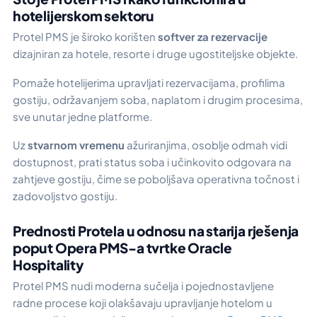
hotelijerskom sektoru
Protel PMS je široko korišten
softver za rezervacije
dizajniran za hotele, resorte i druge ugostiteljske objekte.
Pomaže hotelijerima upravljati rezervacijama, profilima
gostiju, održavanjem soba, naplatom i drugim procesima,
sve unutar jedne platforme.
Uz
stvarnom vremenu
ažuriranjima, osoblje odmah vidi
dostupnost, prati status soba i učinkovito odgovara na
zahtjeve gostiju, čime se poboljšava operativna točnost i
zadovoljstvo gostiju.
Prednosti Protela u odnosu na starija rješenja
poput Opera PMS-a tvrtke Oracle
Hospitality
Protel PMS nudi moderna sučelja i pojednostavljene
radne procese koji olakšavaju upravljanje hotelom u