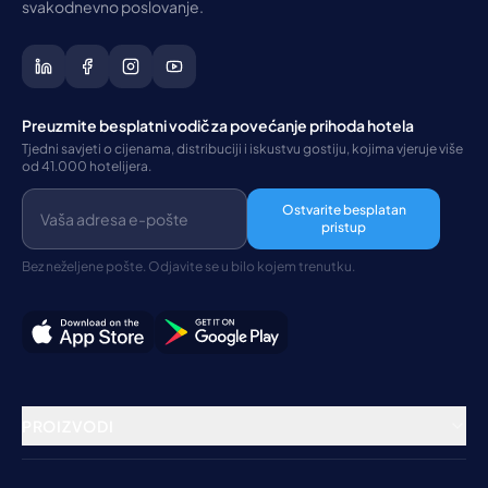
svakodnevno poslovanje.
Preuzmite besplatni vodič za povećanje prihoda hotela
Tjedni savjeti o cijenama, distribuciji i iskustvu gostiju, kojima vjeruje više
od 41.000 hotelijera.
Ostvarite besplatan
pristup
Bez neželjene pošte. Odjavite se u bilo kojem trenutku.
PROIZVODI
Rezervacijski sustav