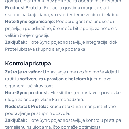
gostiju u platformu, bez potrebe za dodatnim softverom.
Prednost Protela:
Podaci o gostima mogu se slati
skupno na kraju dana, što štedi vrijeme većim objektima.
HotelSync
ograničenje:
Podaci o gostima unose se i
prijavljuju pojedinačno, što može biti sporije za hotele s
velikim brojem gostiju.
Zaključak:
HotelSync pojednostavljuje integracije, dok
Protel ubrzava skupno slanje podataka.
Kontrola pristupa
Zašto je to važno:
Upravljanje time tko što može vidjeti i
raditi u
softveru za upravljanje hotelom
ključno je za
sigurnost i učinkovitost.
HotelSync
prednost:
Fleksibilne i jednostavne postavke
uloga za osoblje, vlasnike i menadžere.
Nedostatak Protela:
Kruća struktura i manje intuitivno
postavljanje pristupnih dozvola.
Zaključak:
HotelSync pojednostavljuje kontrolu pristupa
temeljenu na ulogama, što pomaže optimizirati