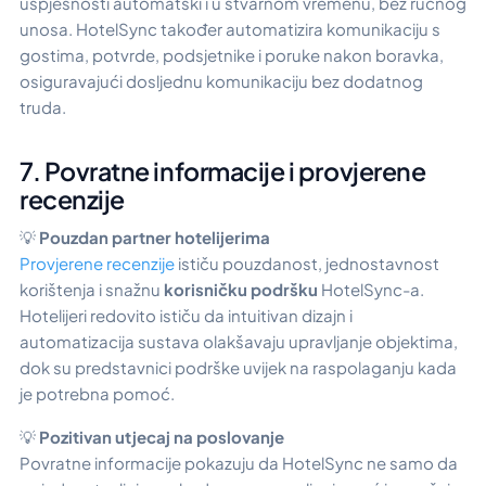
uspješnosti automatski i u stvarnom vremenu, bez ručnog
unosa. HotelSync također automatizira komunikaciju s
gostima, potvrde, podsjetnike i poruke nakon boravka,
osiguravajući dosljednu komunikaciju bez dodatnog
truda.
7. Povratne informacije i provjerene
recenzije
💡
Pouzdan partner hotelijerima
Provjerene recenzije
ističu pouzdanost, jednostavnost
korištenja i snažnu
korisničku podršku
HotelSync-a.
Hotelijeri redovito ističu da intuitivan dizajn i
automatizacija sustava olakšavaju upravljanje objektima,
dok su predstavnici podrške uvijek na raspolaganju kada
je potrebna pomoć.
💡
Pozitivan utjecaj na poslovanje
Povratne informacije pokazuju da HotelSync ne samo da