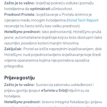
Zašto je to važno:
Izvještaji pokreću odluke i pomažu
hotelijerima da
optimizirati
učinkovitost.
Prednost Protela:
Izvještavanje u Protelu iznimno je
cijenjeno među mnogim hotelijerima (
Hotel Tech Report
recenzije to često ističu kao veliku prednost).
HotelSync
prednost:
Iako jednostavniji, HotelSync pruža
jasne, automatizirane izvještaje koji su brzo dostupni i lako
razumljivi, posebno korisni manjim timovima.
Zaključak:
Protel se ističe naprednim izvještavanjem, dok
HotelSync nudi pojednostavljeno izvještavanje koje štedi
vrijeme operaterima kojima nije potrebna opsežna
prilagodba.
Prijava gostiju
Zašto je to važno:
Sustavi za zakonsku usklađenost i
prijavu gostiju (poput
eTuriste u Srbiji
) ključni su za
hotelijere.
HotelSync
prednost:
Izravno integrira fiskalizaciju i prijavu