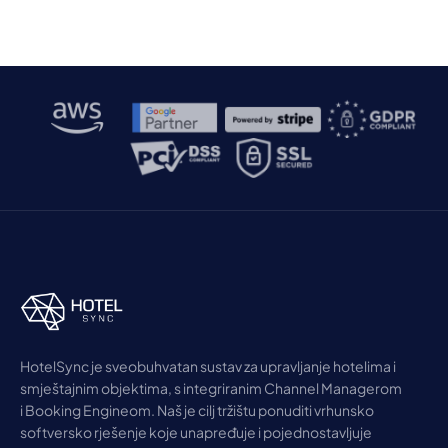
HotelSync je sveobuhvatan sustav za upravljanje hotelima i
smještajnim objektima, s integriranim Channel Managerom
i Booking Engineom. Naš je cilj tržištu ponuditi vrhunsko
softversko rješenje koje unapređuje i pojednostavljuje