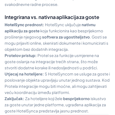
svakodnevne radne procese.
Integrirana vs. nativna aplikacija za goste
HotelSync
prednost:
HotelSync uključuje
nativnu
aplikaciju za goste
koja funkcionira kao besprijekorno
proširenje njegovog
softvera za ugostiteljstvo
. Gosti se
mogu prijaviti online, skenirati dokumente i komunicirati s
objektom bez dodatnih integracija.
Protelov pristup:
Protel se za funkcije usmjerene na
goste oslanja na integracije trećih strana, što može
stvoriti dodatne korake ili nedosljednosti u podršci.
Utjecaj na hotelijere:
S HotelSyncom se usluge za goste i
poslovanje objekta upravljaju unutar jednog sustava. Kod
Protela integracije mogu biti moćne, ali mogu zahtijevati
veću koordinaciju između platformi.
Zaključak:
Za hotelijere koji žele
besprijekorno
iskustvo
za goste unutar jedne platforme, ugrađena aplikacija za
goste HotelSynca predstavlja jasnu prednost.