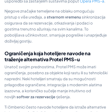
usporedbi sa zastarjelim sustavima poput
Opera PMS-a
.
Njegove značajke temeljene na oblaku omogućuju
pristup s više uređaja, a
stvarnom vremenu
sinkronizacija
osigurava da se rezervacije, otkazivanja i podaci o
gostima trenutno ažuriraju na svim kanalima. To
poboljšava učinkovitost, smanjuje pogreške i unaprjeđuje
doživljaj gostiju.
Ograničenja koja hotelijere navode na
traženje alternativa Protel PMS-u
Unatoč svojim prednostima, Protel PMS može imati
ograničenja, posebno za objekte koji rastu ili su tehnološki
napredni. Neki hotelijeri smatraju da su mogućnosti
prilagodbe ograničene, integracija s modernim alatima
izazovna, a korisničko sučelje manje intuitivno od
novijih
softver za rezervacije
rješenja.
Ti čimbenici često navode hotelijere da istraže alternative