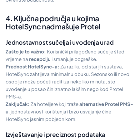
4. Ključna područja u kojima
HotelSync nadmašuje Protel
Jednostavnost sučelja i uvođenja u rad
Zašto je to važno:
Korisnički prilagođeno sučelje štedi
vrijeme na
recepciju
i smanjuje pogreške.
Prednost HotelSync-a:
Za razliku od starijih sustava,
HotelSync zahtijeva minimalnu obuku. Sezonsko ili novo
osoblje može početi raditi za nekoliko minuta, što
uvođenje u posao čini znatno lakšim nego kod Protel
PMS-a.
Zaključak:
Za hotelijere koji traže
alternative Protel PMS-
u
, jednostavnost korištenja i brzo usvajanje čine
HotelSync jasnim pobjednikom.
Izvještavanje i preciznost podataka