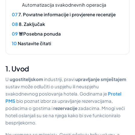
Automatizacija svakodnevnih operacija
7. Povratne informacije i provjerene recenzije
8. Zaključak
🚨Posebna ponuda
Nastavite čitati
1. Uvod
U
ugostiteljskom
industriji, pravi
upravljanje smještajem
sustav može odlučiti o uspjehu ili neuspjehu
svakodnevnog poslovanja hotela. Godinama je
Protel
PMS
bio poznat izbor za upravljanje rezervacijama,
podacima o gostima i
rezervacije
zadacima. Mnogi veći
hoteli oslanjali su se na njega kako bi sve funkcioniralo
besprijekorno.
No vremena se mijenjaju. Gosti očekuju bržu uslugu, a