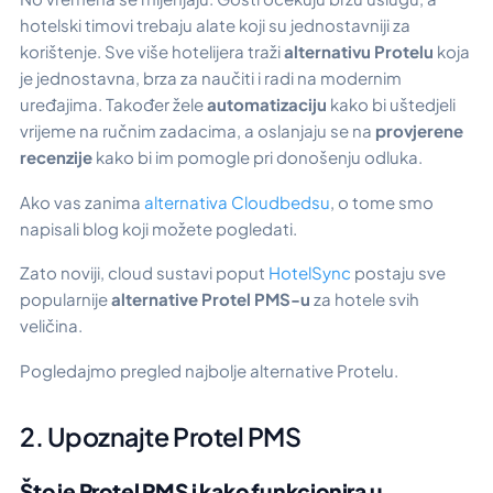
hotelski timovi trebaju alate koji su jednostavniji za
korištenje. Sve više hotelijera traži
alternativu Protelu
koja
je jednostavna, brza za naučiti i radi na modernim
uređajima. Također žele
automatizaciju
kako bi uštedjeli
vrijeme na ručnim zadacima, a oslanjaju se na
provjerene
recenzije
kako bi im pomogle pri donošenju odluka.
Ako vas zanima
alternativa Cloudbedsu
, o tome smo
napisali blog koji možete pogledati.
Zato noviji, cloud sustavi poput
HotelSync
postaju sve
popularnije
alternative Protel PMS-u
za hotele svih
veličina.
Pogledajmo pregled najbolje alternative Protelu.
2. Upoznajte Protel PMS
Što je Protel PMS i kako funkcionira u