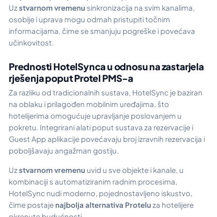
Uz
stvarnom vremenu
sinkronizacija na svim kanalima,
osoblje i uprava mogu odmah pristupiti točnim
informacijama, čime se smanjuju pogreške i povećava
učinkovitost.
Prednosti HotelSynca u odnosu na zastarjela
rješenja poput Protel PMS-a
Za razliku od tradicionalnih sustava, HotelSync je baziran
na oblaku i prilagođen mobilnim uređajima, što
hotelijerima omogućuje upravljanje poslovanjem u
pokretu. Integrirani alati poput sustava za rezervacije i
Guest App aplikacije povećavaju broj izravnih rezervacija i
poboljšavaju angažman gostiju.
Uz
stvarnom vremenu
uvid u sve objekte i kanale, u
kombinaciji s automatiziranim radnim procesima,
HotelSync nudi moderno, pojednostavljeno iskustvo,
čime postaje
najbolja alternativa Protelu
za hotelijere
okrenute budućnosti.