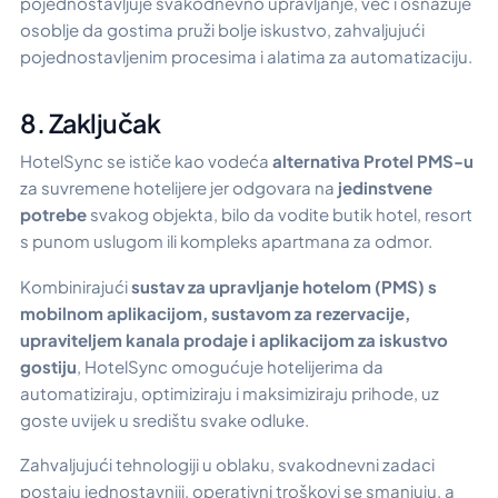
pojednostavljuje svakodnevno upravljanje, već i osnažuje
osoblje da gostima pruži bolje iskustvo, zahvaljujući
pojednostavljenim procesima i alatima za automatizaciju.
8. Zaključak
HotelSync se ističe kao vodeća
alternativa Protel PMS-u
za suvremene hotelijere jer odgovara na
jedinstvene
potrebe
svakog objekta, bilo da vodite butik hotel, resort
s punom uslugom ili kompleks apartmana za odmor.
Kombinirajući
sustav za upravljanje hotelom (PMS) s
mobilnom aplikacijom, sustavom za rezervacije,
upraviteljem kanala prodaje i aplikacijom za iskustvo
gostiju
, HotelSync omogućuje hotelijerima da
automatiziraju, optimiziraju i maksimiziraju prihode, uz
goste uvijek u središtu svake odluke.
Zahvaljujući tehnologiji u oblaku, svakodnevni zadaci
postaju jednostavniji, operativni troškovi se smanjuju, a