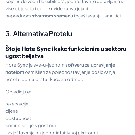
koje nude veću fleksibilnost, jednostavnije upravljanje s
više objekata i dublje uvide zahvaljujući
naprednom
stvarnom vremenu
izvještavanju i analitici.
3. Alternativa Protelu
Što je HotelSync i kako funkcionira u sektoru
ugostiteljstva
HotelSync je sve-u-jednom
softveru za upravljanje
hotelom
osmišljen za pojednostavljenje poslovanja
hotela, odmarališta i kuća za odmor.
Objedinjuje:
rezervacije
cijene
dostupnosti
komunikacije s gostima
i izvještavanje na jednoj intuitivnoj platformi.