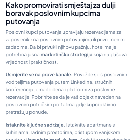
Kako promovirati smještaj za dulji
boravak poslovnim kupcima
putovanja
Poslovni kupci putovanja upravljaju rezervacijama za
zaposlenike na poslovnim putovanjima ili privremenim
zadacima. Da bi privukli njihovu pažnju, hotelima je
potrebna jasna
marketinška strategija
koja naglašava
vrijednost i praktičnost.
Usmjerite se na prave kanale.
Povežite se s poslovnim
voditeljima putovanja putem LinkedIna, stručnih
konferencija, email biltena i platformi za poslovne
rezervacije. Pobrinite se da je vaš objekt naveden na
poslovnim putničkim portalima gdje kupci aktivno
pretražuju ponude.
Istaknite ključne sadržaje.
Istaknite apartmane s
kuhinjama, radnim prostorima, pristupom vanjskom
prostoru i
besplatnim wi-fi-jem
. Koristite profesionalne