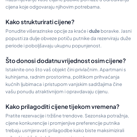
cijena koje odgovaraju njihovim potrebama.
Kako strukturirati cijene?
Ponudite višerazinske opcije za kraće i
duže
boravke. Jasni
popusti za dulje obveze potiču putnike da rezerviraju duže
periode i poboljšavaju ukupnu popunjenost.
Što donosi dodatnu vrijednost osim cijene?
Istaknite ono što vaš objekt čini privlačnim. Apartmani s
kuhinjama, radnim prostorima, politikom prihvaćanja
kućnih ljubimaca i pristupom vanjskim sadržajima čine
vašu ponudu atraktivnijom i opravdavaju cijenu.
Kako prilagoditi cijene tijekom vremena?
Pratite rezervacije i tržišne trendove. Sezonska potražnja,
cijene konkurencije i promjenjive preferencije putnika
trebaju usmjeravati prilagodbe kako biste maksimizirali