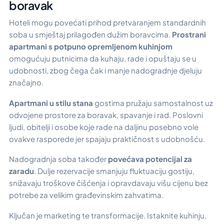
boravak
Hoteli mogu povećati prihod pretvaranjem standardnih
soba u smještaj prilagođen dužim boravcima.
Prostrani
apartmani s potpuno opremljenom kuhinjom
omogućuju putnicima da kuhaju, rade i opuštaju se u
udobnosti, zbog čega čak i manje nadogradnje djeluju
značajno.
Apartmani u stilu stana
gostima pružaju samostalnost uz
odvojene prostore za boravak, spavanje i rad. Poslovni
ljudi, obitelji i osobe koje rade na daljinu posebno vole
ovakve rasporede jer spajaju praktičnost s udobnošću.
Nadogradnja soba također
povećava potencijal za
zaradu
. Dulje rezervacije smanjuju fluktuaciju gostiju,
snižavaju troškove čišćenja i opravdavaju višu cijenu bez
potrebe za velikim građevinskim zahvatima.
Ključan je marketing te transformacije. Istaknite kuhinju,