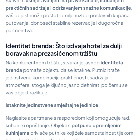
Aktivnim
usmjeravanjem na prave kanale, isticanjem
praktičnih sadržaja i održavanjem snažne komunikacije
,
vaš objekt može postati omiljeni izbor poslovnih kupaca
putovanja, donoseći stabilne rezervacije i dugoročna
partnerstva.
Identitet brenda: Što izdvaja hotel za dulji
boravak na prezasićenom tržištu
Na konkurentnom tržištu, stvaranje jasnog
identiteta
brenda
pomaže objektu da se istakne. Putnici traže
jedinstvenu kombinaciju praktičnosti, sadržaja i
atmosfere, stoga je ključno jasno definirati po čemu se
vaš objekt razlikuje.
Istaknite jedinstvene smještajne jedinice.
Naglasite apartmane s rasporedom koji omogućuje rad,
kuhanje i opuštanje. Objekti s
potpuno opremljenim
kuhinjama
privlače putnike koji žele samostalnost tijekom