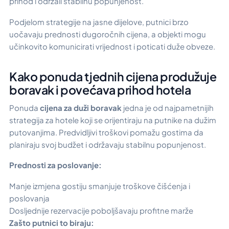
prihod i održali stabilnu popunjenost.
Podjelom strategije na jasne dijelove, putnici brzo
uočavaju prednosti dugoročnih cijena, a objekti mogu
učinkovito komunicirati vrijednost i poticati duže obveze.
Kako ponuda tjednih cijena produžuje
boravak i povećava prihod hotela
Ponuda
cijena za duži boravak
jedna je od najpametnijih
strategija za hotele koji se orijentiraju na putnike na dužim
putovanjima. Predvidljivi troškovi pomažu gostima da
planiraju svoj budžet i održavaju stabilnu popunjenost.
Prednosti za poslovanje:
Manje izmjena gostiju smanjuje troškove čišćenja i
poslovanja
Dosljednije rezervacije poboljšavaju profitne marže
Zašto putnici to biraju: