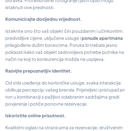
boravka. Profesionalne fotografije i jasni opisi mogu
istaknuti ove prednosti.
Komunicirajte dosljednu vrijednost.
Istaknite ono što vaš objekt čini pouzdanim i učinkovitim:
predvidljive cijene, uključene usluge i
ponude apartmana
prilagođene dužim boravcima. Poruka bi trebala jasno
pokazati kako vaš objekt zadovoljava potrebe putnika na
način na koji to konkurencija možda ne uspijeva.
Razvijte prepoznatljiv identitet.
Od stila uređenja do korisničke usluge, svaka interakcija
oblikuje percepciju vašeg brenda. Prijateljski i pristupačan
ton u kombinaciji s pažljivo odabranim sadržajima gradi
povjerenje i potiče ponovne rezervacije.
Iskoristite online prisutnost.
Kvalitetni oglasi na stranicama za rezervacije, društvenim