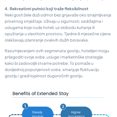
4. Rekreativni putnici koji traže fleksibilnost
Neki gosti žele duži odmor bez gnjavaže oko iznajmljivanja
privatnog smještaja. Uživaju u sigurnosti, sadržajima i
uslugama koje nude hoteli, uz slobodu kuhanja ili
opuštanja u vlastitom prostoru. Tjedne ili mjesečne cijene
olakšavaju planiranje ovakvih dužih boravaka.
Razumijevanjem ovih segmenata gostiju, hotelijeri mogu
prilagoditi svoje sobe, usluge i marketinške strategije
kako bi zadovoljili stvarne potrebe. To pomaže u
dosljednoj popunjenosti soba, smanjuje fluktuaciju
gostiju i gradi lojalnost dugoročnih gostiju.