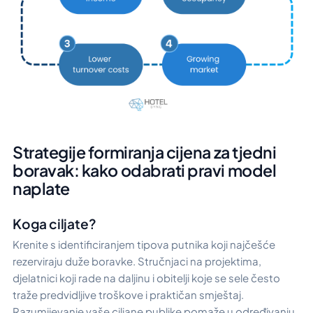
Strategije formiranja cijena za tjedni
boravak: kako odabrati pravi model
naplate
Koga ciljate?
Krenite s identificiranjem tipova putnika koji najčešće
rezerviraju duže boravke. Stručnjaci na projektima,
djelatnici koji rade na daljinu i obitelji koje se sele često
traže predvidljive troškove i praktičan smještaj.
Razumijevanje vaše ciljane publike pomaže u određivanju