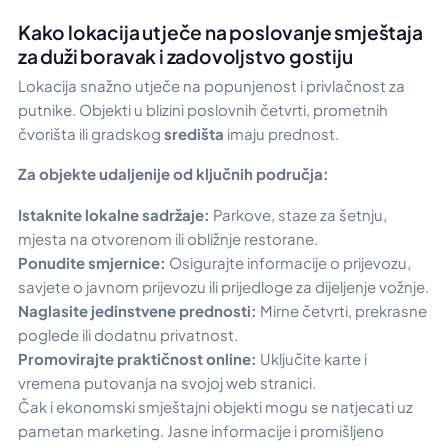
Kako lokacija utječe na poslovanje smještaja
za duži boravak i zadovoljstvo gostiju
Lokacija snažno utječe na popunjenost i privlačnost za
putnike. Objekti u blizini poslovnih četvrti, prometnih
čvorišta ili gradskog
središta
imaju prednost.
Za objekte udaljenije od ključnih područja:
Istaknite lokalne sadržaje:
Parkove, staze za šetnju,
mjesta na otvorenom ili obližnje restorane.
Ponudite smjernice:
Osigurajte informacije o prijevozu,
savjete o javnom prijevozu ili prijedloge za dijeljenje vožnje.
Naglasite jedinstvene prednosti:
Mirne četvrti, prekrasne
poglede ili dodatnu privatnost.
Promovirajte praktičnost online:
Uključite karte i
vremena putovanja na svojoj web stranici.
Čak i ekonomski smještajni objekti mogu se natjecati uz
pametan marketing. Jasne informacije i promišljeno