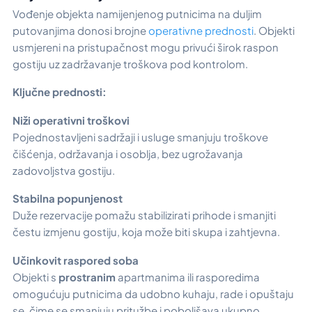
Vođenje objekta namijenjenog putnicima na duljim
putovanjima donosi brojne
operativne prednosti
. Objekti
usmjereni na pristupačnost mogu privući širok raspon
gostiju uz zadržavanje troškova pod kontrolom.
Ključne prednosti:
Niži operativni troškovi
Pojednostavljeni sadržaji i usluge smanjuju troškove
čišćenja, održavanja i osoblja, bez ugrožavanja
zadovoljstva gostiju.
Stabilna popunjenost
Duže rezervacije pomažu stabilizirati prihode i smanjiti
čestu izmjenu gostiju, koja može biti skupa i zahtjevna.
Učinkovit raspored soba
Objekti s
prostranim
apartmanima ili rasporedima
omogućuju putnicima da udobno kuhaju, rade i opuštaju
se, čime se smanjuju pritužbe i poboljšava ukupno