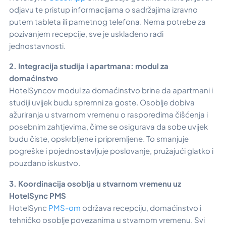
odjavu te pristup informacijama o sadržajima izravno
putem tableta ili pametnog telefona. Nema potrebe za
pozivanjem recepcije, sve je usklađeno radi
jednostavnosti.
2.
Integracija studija i apartmana: modul za
domaćinstvo
HotelSyncov modul za domaćinstvo brine da apartmani i
studiji uvijek budu spremni za goste. Osoblje dobiva
ažuriranja u stvarnom vremenu o rasporedima čišćenja i
posebnim zahtjevima, čime se osigurava da sobe uvijek
budu čiste, opskrbljene i pripremljene. To smanjuje
pogreške i pojednostavljuje poslovanje, pružajući glatko i
pouzdano iskustvo.
3.
Koordinacija osoblja u stvarnom vremenu uz
HotelSync PMS
HotelSync
PMS-om
održava recepciju, domaćinstvo i
tehničko osoblje povezanima u stvarnom vremenu. Svi