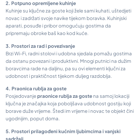
2. Potpuno opremljene kuhinje
Kuhinje su ključne za goste koji žele sami kuhati, uštedjeti
novac i zadržati svoje navike tijekom boravka. Kuhinjski
aparati, posuđe i pribor omogućuju gostima da
pripremaju obroke baš kao kod kuće.
3. Prostori za rad i povezivanje
Brzi Wi-Fi, radni stolovi i udobna sjedala pomažu gostima
da ostanu povezani i produktivni. Mnogi putnici na dužim
boravcima rade na daljinu, pa su ovi elementi ključni za
udobnost i praktičnost tijekom duljeg razdoblja.
4. Praonica rublja za goste
Posjedovanje
praonice rublja za goste
na samoj lokaciji
ključna je značajka koja poboljšava udobnost gostiju koji
borave duže vrijeme. Štedi im vrijeme i novac te objekt čini
ugodnijim, poput doma.
5. Prostori prilagođeni kućnim ljubimcima i vanjski
sadržaji