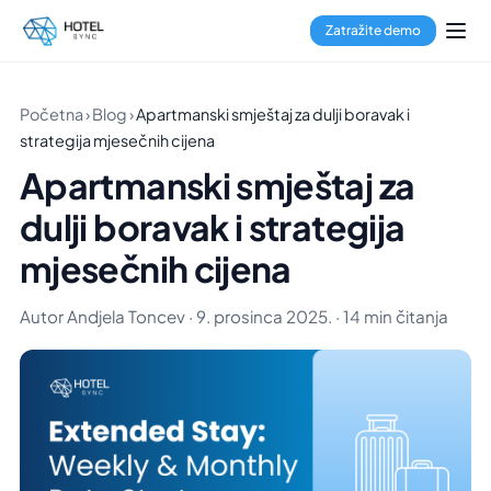
Zatražite demo
Početna
›
Blog
›
Apartmanski smještaj za dulji boravak i
strategija mjesečnih cijena
Apartmanski smještaj za
dulji boravak i strategija
mjesečnih cijena
Autor Andjela Toncev · 9. prosinca 2025. · 14 min čitanja