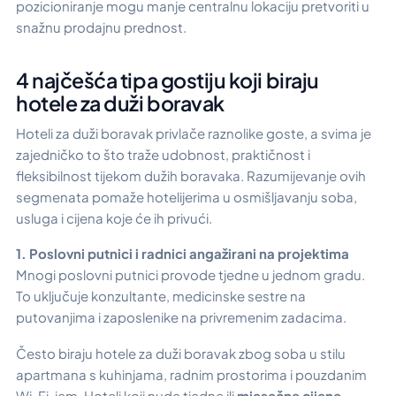
pozicioniranje mogu manje centralnu lokaciju pretvoriti u
snažnu prodajnu prednost.
4 najčešća tipa gostiju koji biraju
hotele za duži boravak
Hoteli za duži boravak privlače raznolike goste, a svima je
zajedničko to što traže udobnost, praktičnost i
fleksibilnost tijekom dužih boravaka. Razumijevanje ovih
segmenata pomaže hotelijerima u osmišljavanju soba,
usluga i cijena koje će ih privući.
1. Poslovni putnici i radnici angažirani na projektima
Mnogi poslovni putnici provode tjedne u jednom gradu.
To uključuje konzultante, medicinske sestre na
putovanjima i zaposlenike na privremenim zadacima.
Često biraju hotele za duži boravak zbog soba u stilu
apartmana s kuhinjama, radnim prostorima i pouzdanim
Wi-Fi-jem. Hoteli koji nude tjedne ili
mjesečne cijene