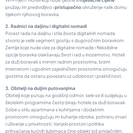
pružaju im predvidljivo i
pristupačno
okruženje nalik domu
tijekom njihovog boravka.
2. Radnici na daljinu i digitalni nomadi
Porast rada na daljinu i stila života digitalnih nomada
stvorio je velik segment gostiju s dugoročnim boravkom.
Zemlje koje nude vize za digitalne nomade i fleksibilne
opcije boravka olakšavaju život i rad u inozemstvu. Hoteli
za duži boravak s mirnim radnim prostorima, brzim
internetom i ugodnim zajedničkim prostorima omogućuju
gostima da ostanu povezani uz udobnost i praktičnost.
3. Obitelji na duljim putovanjima
Obitelji koje putuju na godišnji odmor, sele se ili sudjeluju u
školskim programima često biraju hotele za duži boravak.
Sobe u stilu apartmana s kuhinjama i dodatnim
prostorom omogućuju im kuhanje obroka, pohranu stvari
i uživanje u privatnosti. Vanjski prostori i politika
prihvaćanja kućnih ljubimaca čine objekt još privlačnijim.