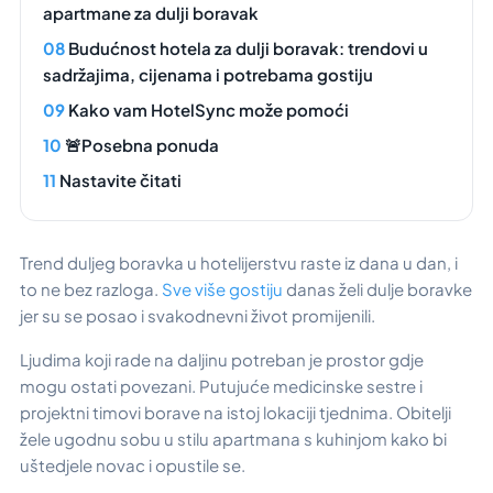
apartmane za dulji boravak
Budućnost hotela za dulji boravak: trendovi u
sadržajima, cijenama i potrebama gostiju
Kako vam HotelSync može pomoći
🚨Posebna ponuda
Nastavite čitati
Trend duljeg boravka u hotelijerstvu raste iz dana u dan, i
to ne bez razloga.
Sve više gostiju
danas želi dulje boravke
jer su se posao i svakodnevni život promijenili.
Ljudima koji rade na daljinu potreban je prostor gdje
mogu ostati povezani. Putujuće medicinske sestre i
projektni timovi borave na istoj lokaciji tjednima. Obitelji
žele ugodnu sobu u stilu apartmana s kuhinjom kako bi
uštedjele novac i opustile se.