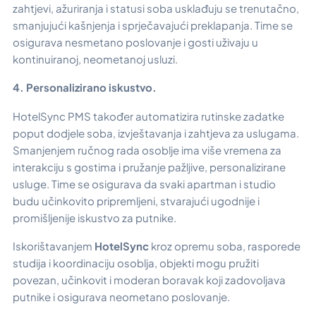
zahtjevi, ažuriranja i statusi soba usklađuju se trenutačno,
smanjujući kašnjenja i sprječavajući preklapanja. Time se
osigurava nesmetano poslovanje i gosti uživaju u
kontinuiranoj, neometanoj usluzi.
4. Personalizirano iskustvo.
HotelSync PMS također automatizira rutinske zadatke
poput dodjele soba, izvještavanja i zahtjeva za uslugama.
Smanjenjem ručnog rada osoblje ima više vremena za
interakciju s gostima i pružanje pažljive, personalizirane
usluge. Time se osigurava da svaki apartman i studio
budu učinkovito pripremljeni, stvarajući ugodnije i
promišljenije iskustvo za putnike.
Iskorištavanjem
HotelSync
kroz opremu soba, rasporede
studija i koordinaciju osoblja, objekti mogu pružiti
povezan, učinkovit i moderan boravak koji zadovoljava
putnike i osigurava neometano poslovanje.