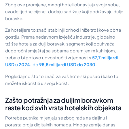
Zbog ove promjene, mnogi hoteli obnavljaju svoje sobe,
uvode tjedne cijene i dodaju sadržaje koji podržavaju dulje
boravke.
Za hotelijere to znači stabilniji prihod i niže troškove obrta
gostiju. Prema nedavnom izvješću industrije, globalno
tržište hotela za dulji boravak, segment koji obuhvaća
dugoročni smještaj sa sobama opremljenim kuhinjom,
trebalo bi gotovo udvostručiti vrijednost s
57,7 milijardi
USD u 2024.
do
98,8 milijardi USD do 2030.
.
Pogledajmo što to znači za vaš hotelski posao i kako to
možete iskoristiti u svoju korist.
Zašto potražnja za duljim boravkom
raste kod svih vrsta hotelskih objekata
Potrebe putnika mijenjaju se zbog rada na daljinu i
porasta broja digitalnih nomada. Mnoge zemlje danas