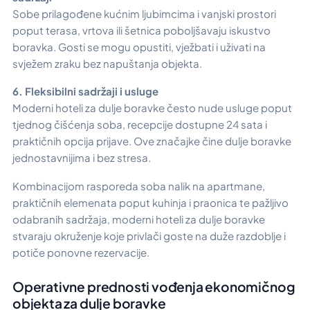
Sobe prilagođene kućnim ljubimcima i vanjski prostori
poput terasa, vrtova ili šetnica poboljšavaju iskustvo
boravka. Gosti se mogu opustiti, vježbati i uživati na
svježem zraku bez napuštanja objekta.
6. Fleksibilni sadržaji i usluge
Moderni hoteli za dulje boravke često nude usluge poput
tjednog čišćenja soba, recepcije dostupne 24 sata i
praktičnih opcija prijave. Ove značajke čine dulje boravke
jednostavnijima i bez stresa.
Kombinacijom rasporeda soba nalik na apartmane,
praktičnih elemenata poput kuhinja i praonica te pažljivo
odabranih sadržaja, moderni hoteli za dulje boravke
stvaraju okruženje koje privlači goste na duže razdoblje i
potiče ponovne rezervacije.
Operativne prednosti vođenja ekonomičnog
objekta za dulje boravke