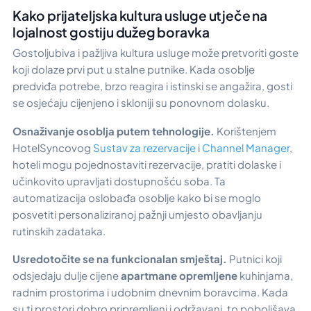
Kako prijateljska kultura usluge utječe na
lojalnost gostiju dužeg boravka
Gostoljubiva i pažljiva kultura usluge može pretvoriti goste
koji dolaze prvi put u stalne putnike. Kada osoblje
predviđa potrebe, brzo reagira i istinski se angažira, gosti
se osjećaju cijenjeno i skloniji su ponovnom dolasku.
Osnaživanje osoblja putem tehnologije.
Korištenjem
HotelSyncovog
Sustav za rezervacije
i
Channel Manager
,
hoteli mogu pojednostaviti rezervacije, pratiti dolaske i
učinkovito upravljati dostupnošću soba. Ta
automatizacija oslobađa osoblje kako bi se moglo
posvetiti personaliziranoj pažnji umjesto obavljanju
rutinskih zadataka.
Usredotočite se na funkcionalan smještaj.
Putnici koji
odsjedaju dulje cijene
apartmane opremljene
kuhinjama,
radnim prostorima i udobnim dnevnim boravcima. Kada
su ti prostori dobro pripremljeni i održavani, to poboljšava