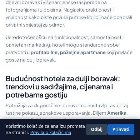
dnevni boravak i višenamjenske rasporede na
fotografijama i u opisima. Naglasite praktičnost i
vrijednost kako biste privukli putnike koji bi inače odabrali
privatni smještaj za odmor.
Usredotočenošću na funkcionalnost, samostalnost i
pametan marketing, hoteli mogu standardne sobe
pretvoriti u
profitabilne, poželjne apartmane
koji privlače
goste na dulji boravak.
Budućnost hotela za dulji boravak:
trendovi u sadržajima, cijenama i
potrebama gostiju
Potražnja za dugoročnim boravcima nastavlja rasti, i taj
rast ne pokazuje znakove usporavanja. Diljem
Amerika
,
putnici sve češće biraju veće sobe, jednostavne sadržaje i
Koristimo kolačiće za analizu prometa
fleksibilne cijene koje odgovaraju stvarnim životnim
Odbij
Prihvati
Hrvatski
na stranici.
Pravila o kolačićima
potrebama. Kako ovaj trend jača, hotelijeri bi trebali