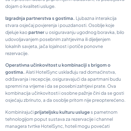
dojam o kvaliteti usluge.
Izgradnja partnerstva s gostima.
Ljubazna interakcija
stvara osjećaj povjerenja i pouzdanosti. Osoblje koje
djeluje kao
partner
u osiguravanju ugodnog boravka, bilo
udovoljavanjem posebnim zahtjevima ili dijeljenjem
lokalnih savjeta, jača lojalnost i potiče ponovne
rezervacije.
Operativna učinkovitost u kombinaciji s brigom o
gostima.
Alati HotelSync usklađuju rad domaćinstva,
održavanja i recepcije, osiguravajući da apartmani budu
spremni na vrijeme i da se posebni zahtjevi prate. Ova
kombinacija učinkovitosti i osobne pažnje čini da se gosti
osjećaju zbrinuto, a da osoblje pritom nije preopterećeno.
Kombinirajući
prijateljsku kulturu usluge
s pametnom
tehnologijom poput sustava za rezervacije i channel
managera tvrtke HotelSync, hoteli mogu povećati