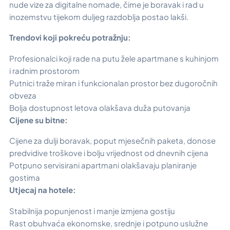
nude vize za digitalne nomade, čime je boravak i rad u
inozemstvu tijekom duljeg razdoblja postao lakši.
Trendovi koji pokreću potražnju:
Profesionalci koji rade na putu žele apartmane s kuhinjom
i radnim prostorom
Putnici traže miran i funkcionalan prostor bez dugoročnih
obveza
Bolja dostupnost letova olakšava duža putovanja
Cijene su bitne:
Cijene za dulji boravak, poput mjesečnih paketa, donose
predvidive troškove i bolju vrijednost od dnevnih cijena
Potpuno servisirani apartmani olakšavaju planiranje
gostima
Utjecaj na hotele:
Stabilnija popunjenost i manje izmjena gostiju
Rast obuhvaća ekonomske, srednje i potpuno uslužne