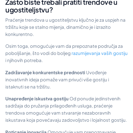
Zašto biste trebali pratiti trendove u
ugostiteljstvu?
Praćenje trendova u ugostiteljstvu ključno je za uspjeh na
tržištu koje se stalno mijenja, dinamično je i izrazito
konkurentno.
Osim toga, omogućuje vam da prepoznate područja za
poboljšanje, što vodi do boljeg
razumijevanja vaših gostiju
i njihovih potreba.
Zadržavanje konkurentske prednosti
Uvođenje
inovativnih ideja pomaže vam privući više gostiju i
istaknuti se na tržištu.
Unapređenje iskustva gostiju
Od ponude jedinstvenih
sadržaja do pružanja prilagođenih usluga, praćenje
trendova omogućuje vam stvaranje nezaboravnih
iskustava koja povećavaju zadovoljstvo i lojalnost gostiju.
Poticanje inovacija
Omogućuje vam prepoznavanje