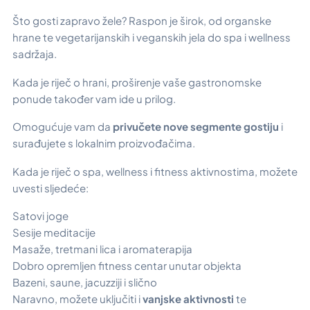
Što gosti zapravo žele? Raspon je širok, od organske
hrane te vegetarijanskih i veganskih jela do spa i wellness
sadržaja.
Kada je riječ o hrani, proširenje vaše gastronomske
ponude također vam ide u prilog.
Omogućuje vam da
privučete nove segmente gostiju
i
surađujete s lokalnim proizvođačima.
Kada je riječ o spa, wellness i fitness aktivnostima, možete
uvesti sljedeće:
Satovi joge
Sesije meditacije
Masaže, tretmani lica i aromaterapija
Dobro opremljen fitness centar unutar objekta
Bazeni, saune, jacuzziji i slično
Naravno, možete uključiti i
vanjske aktivnosti
te