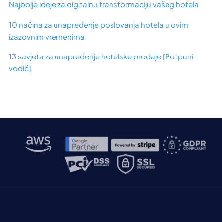
Najbolje ideje za digitalnu transformaciju vašeg hotela
10 načina za unapređenje poslovanja hotela u ovim
izazovnim vremenima
13 savjeta za unapređenje hotelske prodaje [Potpuni
vodič]