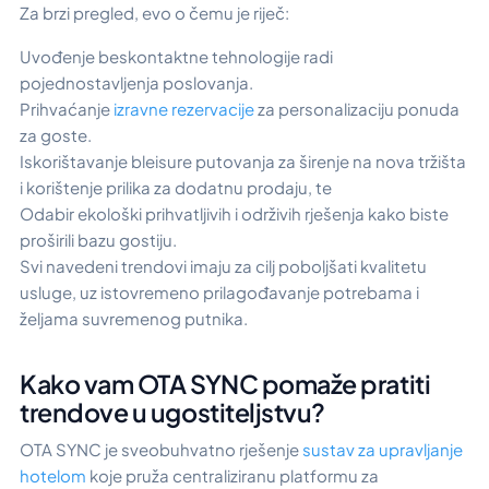
Za brzi pregled, evo o čemu je riječ:
Uvođenje beskontaktne tehnologije radi
pojednostavljenja poslovanja.
Prihvaćanje
izravne rezervacije
za personalizaciju ponuda
za goste.
Iskorištavanje bleisure putovanja za širenje na nova tržišta
i korištenje prilika za dodatnu prodaju, te
Odabir ekološki prihvatljivih i održivih rješenja kako biste
proširili bazu gostiju.
Svi navedeni trendovi imaju za cilj poboljšati kvalitetu
usluge, uz istovremeno prilagođavanje potrebama i
željama suvremenog putnika.
Kako vam OTA SYNC pomaže pratiti
trendove u ugostiteljstvu?
OTA SYNC je sveobuhvatno rješenje
sustav za upravljanje
hotelom
koje pruža centraliziranu platformu za