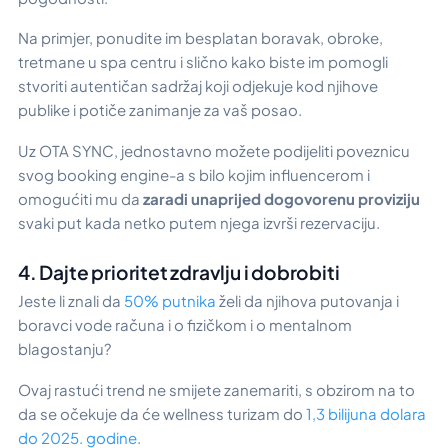
Na primjer, ponudite im besplatan boravak, obroke,
tretmane u spa centru i slično kako biste im pomogli
stvoriti autentičan sadržaj koji odjekuje kod njihove
publike i potiče zanimanje za vaš posao.
Uz OTA SYNC, jednostavno možete podijeliti poveznicu
svog booking engine-a s bilo kojim influencerom i
omogućiti mu da
zaradi unaprijed dogovorenu proviziju
svaki put kada netko putem njega izvrši rezervaciju.
4. Dajte prioritet zdravlju i dobrobiti
Jeste li znali da
50% putnika
želi da njihova putovanja i
boravci vode računa i o fizičkom i o mentalnom
blagostanju?
Ovaj rastući trend ne smijete zanemariti, s obzirom na to
da se očekuje da će wellness turizam do
1,3 bilijuna dolara
do 2025. godine
.