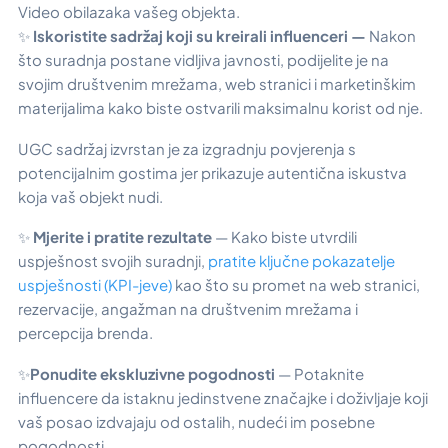
Video obilazaka vašeg objekta.
✨
Iskoristite sadržaj koji su kreirali influenceri —
Nakon
što suradnja postane vidljiva javnosti, podijelite je na
svojim društvenim mrežama, web stranici i marketinškim
materijalima kako biste ostvarili maksimalnu korist od nje.
UGC sadržaj izvrstan je za izgradnju povjerenja s
potencijalnim gostima jer prikazuje autentična iskustva
koja vaš objekt nudi.
✨
Mjerite i pratite rezultate
— Kako biste utvrdili
uspješnost svojih suradnji,
pratite ključne pokazatelje
uspješnosti (KPI-jeve)
kao što su promet na web stranici,
rezervacije, angažman na društvenim mrežama i
percepcija brenda.
✨
Ponudite ekskluzivne pogodnosti
— Potaknite
influencere da istaknu jedinstvene značajke i doživljaje koji
vaš posao izdvajaju od ostalih, nudeći im posebne
pogodnosti.