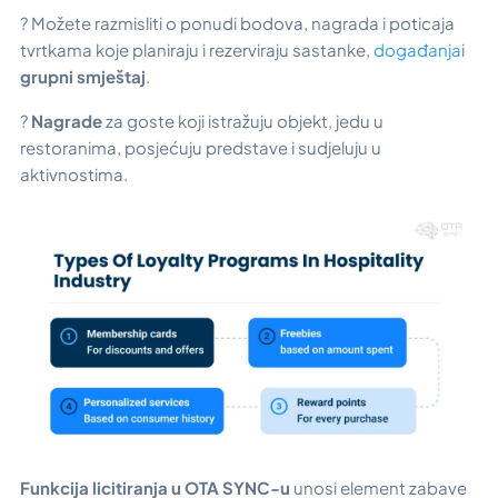
? Možete razmisliti o ponudi bodova, nagrada i poticaja
tvrtkama koje planiraju i rezerviraju sastanke,
događanja
i
grupni smještaj
.
?
Nagrade
za goste koji istražuju objekt, jedu u
restoranima, posjećuju predstave i sudjeluju u
aktivnostima.
Funkcija licitiranja u OTA SYNC-u
unosi element zabave