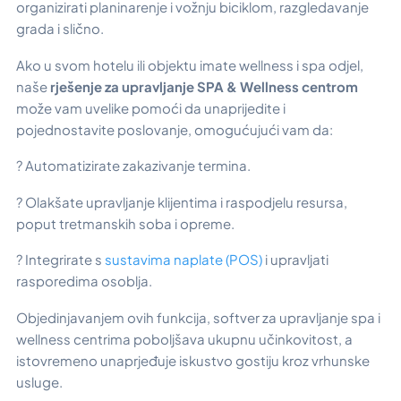
organizirati planinarenje i vožnju biciklom, razgledavanje
grada i slično.
Ako u svom hotelu ili objektu imate wellness i spa odjel,
naše
rješenje za upravljanje SPA & Wellness centrom
može vam uvelike pomoći da unaprijedite i
pojednostavite poslovanje, omogućujući vam da:
? Automatizirate zakazivanje termina.
? Olakšate upravljanje klijentima i raspodjelu resursa,
poput tretmanskih soba i opreme.
? Integrirate s
sustavima naplate (POS)
i upravljati
rasporedima osoblja.
Objedinjavanjem ovih funkcija, softver za upravljanje spa i
wellness centrima poboljšava ukupnu učinkovitost, a
istovremeno unaprjeđuje iskustvo gostiju kroz vrhunske
usluge.