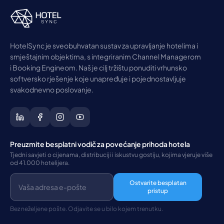
HotelSync je sveobuhvatan sustav za upravljanje hotelima i
smještajnim objektima, s integriranim Channel Managerom
i Booking Engineom. Naš je cilj tržištu ponuditi vrhunsko
softversko rješenje koje unapređuje i pojednostavljuje
svakodnevno poslovanje.
Preuzmite besplatni vodič za povećanje prihoda hotela
Tjedni savjeti o cijenama, distribuciji i iskustvu gostiju, kojima vjeruje više
od 41.000 hotelijera.
Ostvarite besplatan
pristup
Bez neželjene pošte. Odjavite se u bilo kojem trenutku.