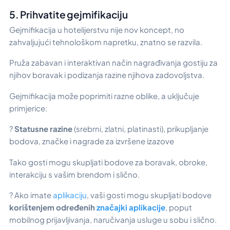
5. Prihvatite gejmifikaciju
Gejmifikacija u hotelijerstvu nije nov koncept, no
zahvaljujući tehnološkom napretku, znatno se razvila.
Pruža zabavan i interaktivan način nagrađivanja gostiju za
njihov boravak i podizanja razine njihova zadovoljstva.
Gejmifikacija može poprimiti razne oblike, a uključuje
primjerice:
?
Statusne razine
(srebrni, zlatni, platinasti), prikupljanje
bodova, značke i nagrade za izvršene izazove
Tako gosti mogu skupljati bodove za boravak, obroke,
interakciju s vašim brendom i slično.
? Ako imate
aplikaciju
, vaši gosti mogu skupljati bodove
korištenjem određenih
značajki aplikacije
, poput
mobilnog prijavljivanja, naručivanja usluge u sobu i slično.