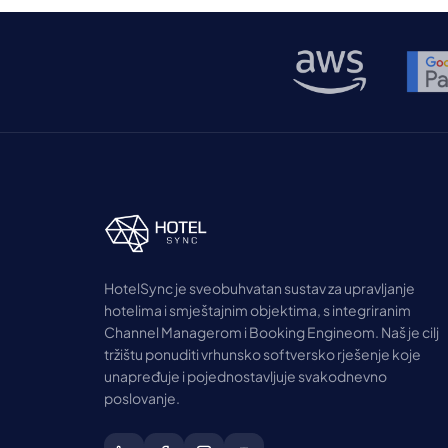
financiranje, koje predvodi […]
HotelSync je sveobuhvatan sustav za upravljanje
hotelima i smještajnim objektima, s integriranim
Channel Managerom i Booking Engineom. Naš je cilj
tržištu ponuditi vrhunsko softversko rješenje koje
unapređuje i pojednostavljuje svakodnevno
poslovanje.