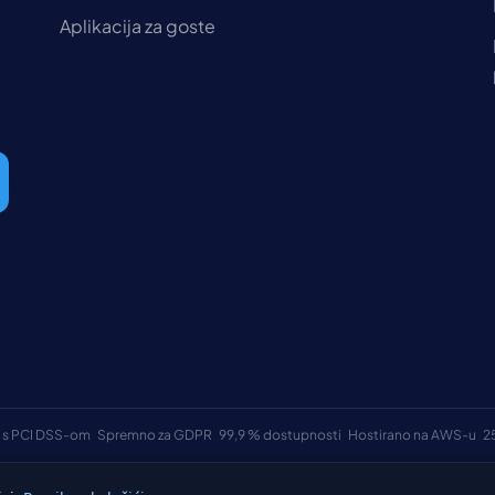
Aplikacija za goste
 s PCI DSS-om
Spremno za GDPR
99,9 % dostupnosti
Hostirano na AWS-u
2