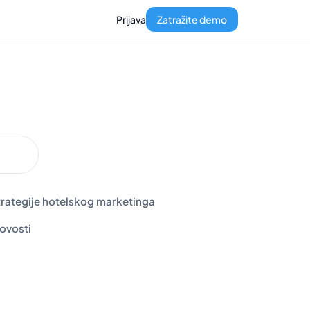
Prijava
Zatražite demo
trategije hotelskog marketinga
ovosti