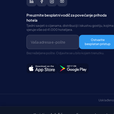
Preuzmite besplatni vodič za povećanje prihoda
hotela
Tjedni savjeti o cijenama, distribuciji i iskustvu gostiju, kojima
vjeruje više od 41.000 hotelijera.
Ostvarite
besplatan pristup
Bez neželjene pošte. Odjavite se u bilo kojem trenutku.
Usklađeno