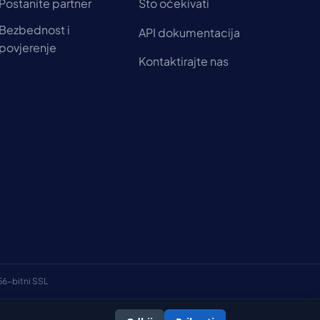
Postanite partner
Što očekivati
Bezbednost i
API dokumentacija
povjerenje
Kontaktirajte nas
56-bitni SSL