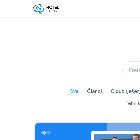
Sve
Članci
Cloud rješenj
Tehni