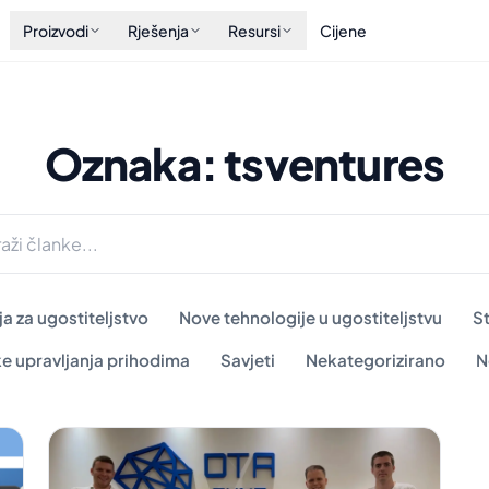
Proizvodi
Rješenja
Resursi
Cijene
Oznaka: tsventures
a za ugostiteljstvo
Nove tehnologije u ugostiteljstvu
S
ke upravljanja prihodima
Savjeti
Nekategorizirano
N