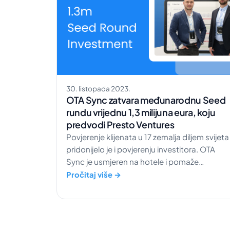
30. listopada 2023.
OTA Sync zatvara međunarodnu Seed
rundu vrijednu 1,3 milijuna eura, koju
predvodi Presto Ventures
Povjerenje klijenata u 17 zemalja diljem svijeta
pridonijelo je i povjerenju investitora. OTA
Sync je usmjeren na hotele i pomaže
menadžerima i zaposlenicima da cijelo
Pročitaj više →
poslovanje vode s jednog mjesta. Sa
zadovoljstvom objavljujemo uspješno
zatvaranje proširene Seed runde, u kojoj je
prikupljeno 1,3 milijuna eura investicije. Ovo