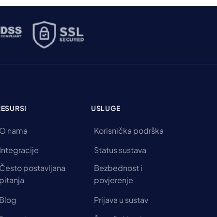
RESURSI
USLUGE
O nama
Korisnička podrška
Integracije
Status sustava
Često postavljana
Bezbednost i
pitanja
povjerenje
Blog
Prijava u sustav