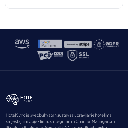
Googleovog Search Generative Experiencea (SGE),
mijenjaju digitalni krajolik pružajući korisnicima
trenutne, razgovorne odgovore umjesto
tradicionalnih popisa poveznica. Ova promjena od
velike je važnosti za hotelsku industriju, gdje je
vidljivost na internetu ključna za privlačenje […]
HotelSync je sveobuhvatan sustav za upravljanje hotelima i
smještajnim objektima, s integriranim Channel Managerom
i Booking Engineom. Naš je cilj tržištu ponuditi vrhunsko