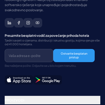
softversko rješenje koje unapređuje i pojednostavljuje
svakodnevno poslovanje.
Preuzmite besplatni vodič za povećanje prihoda hotela
Tjedni savjeti o cijenama, distribuciji i iskustvu gostiju, kojima vjeruje više
od 41.000 hotelijera.
Ostvarite besplatan
pristup
Bez neželjene pošte. Odjavite se u bilo kojem trenutku.
PROIZVODI