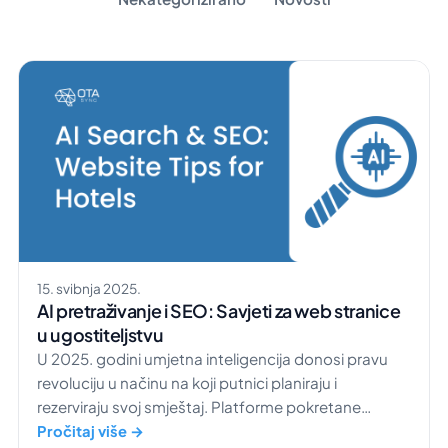
15. svibnja 2025.
AI pretraživanje i SEO: Savjeti za web stranice
u ugostiteljstvu
​U 2025. godini umjetna inteligencija donosi pravu
revoluciju u načinu na koji putnici planiraju i
rezerviraju svoj smještaj. Platforme pokretane
umjetnom inteligencijom, poput ChatGPT-a i
Pročitaj više →