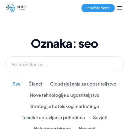
Zatražite demo
Oznaka: seo
Sve
Članci
Cloud rješenja za ugostiteljstvo
Nove tehnologije u ugostiteljstvu
Strategije hotelskog marketinga
Tehnike upravljanja prihodima
Savjeti
Nekategorizirano
Novosti