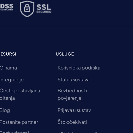
RESURSI
USLUGE
O nama
Korisnička podrška
Integracije
Status sustava
Često postavljana
Bezbednost i
pitanja
povjerenje
Blog
Prijava u sustav
Postanite partner
Što očekivati
Bezbednost i