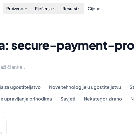
Proizvodi
Rješenja
Resursi
Cijene
a: secure-payment-pro
a za ugostiteljstvo
Nove tehnologije u ugostiteljstvu
S
ke upravljanja prihodima
Savjeti
Nekategorizirano
N