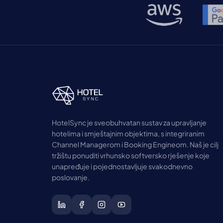
HotelSync je sveobuhvatan sustav za upravljanje
hotelima i smještajnim objektima, s integriranim
Channel Managerom i Booking Engineom. Naš je cilj
tržištu ponuditi vrhunsko softversko rješenje koje
unapređuje i pojednostavljuje svakodnevno
poslovanje.