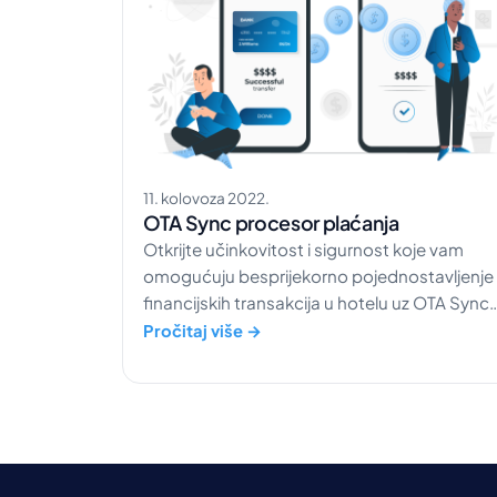
11. kolovoza 2022.
OTA Sync procesor plaćanja
Otkrijte učinkovitost i sigurnost koje vam
omogućuju besprijekorno pojednostavljenje
financijskih transakcija u hotelu uz OTA Sync
procesor plaćanja.
Pročitaj više →