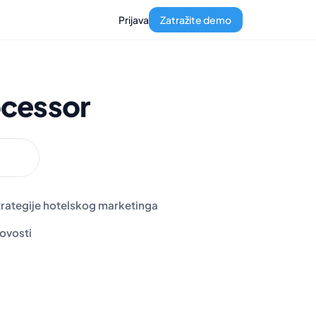
Prijava
Zatražite demo
cessor
trategije hotelskog marketinga
ovosti