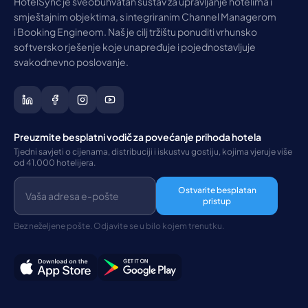
HotelSync je sveobuhvatan sustav za upravljanje hotelima i
smještajnim objektima, s integriranim Channel Managerom
i Booking Engineom. Naš je cilj tržištu ponuditi vrhunsko
softversko rješenje koje unapređuje i pojednostavljuje
svakodnevno poslovanje.
Preuzmite besplatni vodič za povećanje prihoda hotela
Tjedni savjeti o cijenama, distribuciji i iskustvu gostiju, kojima vjeruje više
od 41.000 hotelijera.
Ostvarite besplatan
pristup
Bez neželjene pošte. Odjavite se u bilo kojem trenutku.