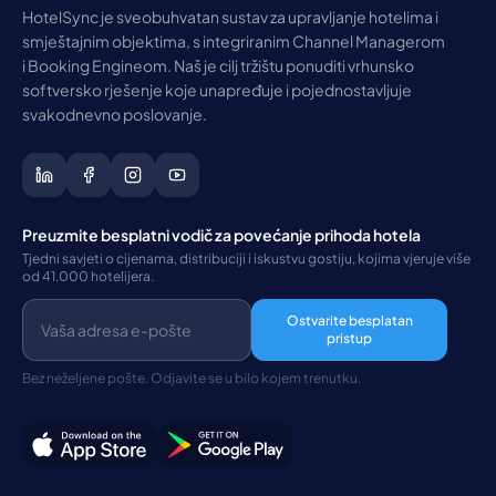
HotelSync je sveobuhvatan sustav za upravljanje hotelima i
smještajnim objektima, s integriranim Channel Managerom
i Booking Engineom. Naš je cilj tržištu ponuditi vrhunsko
softversko rješenje koje unapređuje i pojednostavljuje
svakodnevno poslovanje.
Preuzmite besplatni vodič za povećanje prihoda hotela
Tjedni savjeti o cijenama, distribuciji i iskustvu gostiju, kojima vjeruje više
od 41.000 hotelijera.
Ostvarite besplatan
pristup
Bez neželjene pošte. Odjavite se u bilo kojem trenutku.