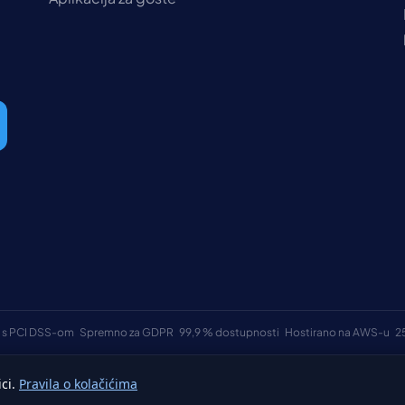
 s PCI DSS-om
Spremno za GDPR
99,9 % dostupnosti
Hostirano na AWS-u
2
ici.
Pravila o kolačićima