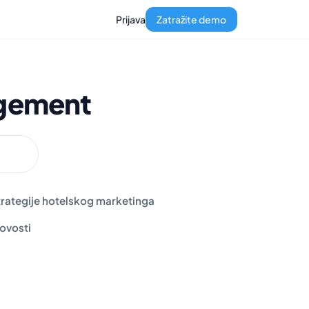
Prijava
Zatražite demo
gement
trategije hotelskog marketinga
ovosti