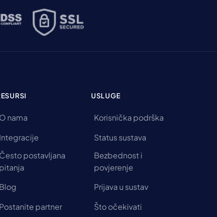
RESURSI
USLUGE
O nama
Korisnička podrška
Integracije
Status sustava
Često postavljana
Bezbednost i
pitanja
povjerenje
Blog
Prijava u sustav
Postanite partner
Što očekivati