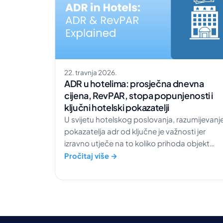
22. travnja 2026.
ADR u hotelima: prosječna dnevna
cijena, RevPAR, stopa popunjenosti i
ključni hotelski pokazatelji
U svijetu hotelskog poslovanja, razumijevanj
pokazatelja adr od ključne je važnosti jer
izravno utječe na to koliko prihoda objekt
ostvaruje po svakom boravku gosta.
Pročitaj više →
Hotelski adr ne funkcionira izolirano; usko je
povezan s drugim važnim hotelskim
pokazateljima poput stope popunjenosti i
RevPAR-a, što voditeljima prihoda pomaže
sagledati cjelovitu sliku prihoda po