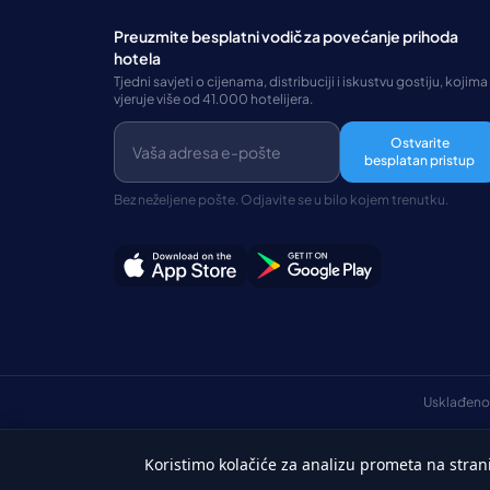
Preuzmite besplatni vodič za povećanje prihoda
hotela
Tjedni savjeti o cijenama, distribuciji i iskustvu gostiju, kojima
vjeruje više od 41.000 hotelijera.
Ostvarite
besplatan pristup
Bez neželjene pošte. Odjavite se u bilo kojem trenutku.
Usklađeno
Koristimo kolačiće za analizu prometa na stran
Hrvatski
©Autorska prava 2026 HotelSync. Sva prava pridržana.