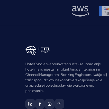
raspoloživoj sobi. […]
HotelSync je sveobuhvatan sustav za upravljanje
hotelima i smještajnim objektima, s integriranim
Channel Managerom i Booking Engineom. Naš je cilj
tržištu ponuditi vrhunsko softversko rješenje koje
unapređuje i pojednostavljuje svakodnevno
poslovanje.