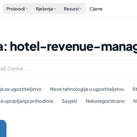
Proizvodi
Rješenja
Resursi
Cijene
a: hotel-revenue-mana
a za ugostiteljstvo
Nove tehnologije u ugostiteljstvu
S
ke upravljanja prihodima
Savjeti
Nekategorizirano
N