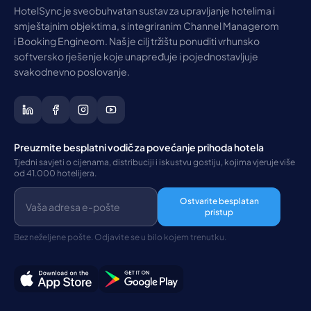
HotelSync je sveobuhvatan sustav za upravljanje hotelima i
smještajnim objektima, s integriranim Channel Managerom
i Booking Engineom. Naš je cilj tržištu ponuditi vrhunsko
softversko rješenje koje unapređuje i pojednostavljuje
svakodnevno poslovanje.
Preuzmite besplatni vodič za povećanje prihoda hotela
Tjedni savjeti o cijenama, distribuciji i iskustvu gostiju, kojima vjeruje više
od 41.000 hotelijera.
Ostvarite besplatan
pristup
Bez neželjene pošte. Odjavite se u bilo kojem trenutku.