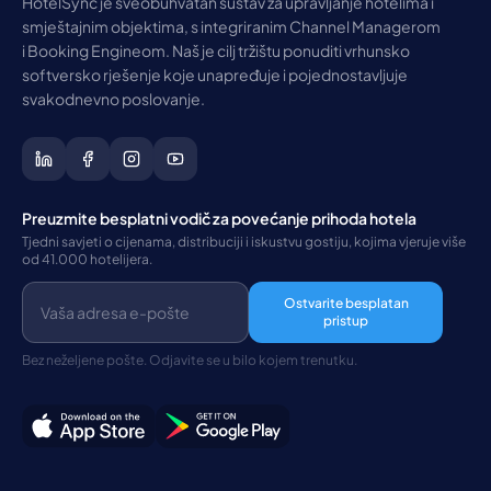
HotelSync je sveobuhvatan sustav za upravljanje hotelima i
smještajnim objektima, s integriranim Channel Managerom
i Booking Engineom. Naš je cilj tržištu ponuditi vrhunsko
softversko rješenje koje unapređuje i pojednostavljuje
svakodnevno poslovanje.
Preuzmite besplatni vodič za povećanje prihoda hotela
Tjedni savjeti o cijenama, distribuciji i iskustvu gostiju, kojima vjeruje više
od 41.000 hotelijera.
Ostvarite besplatan
pristup
Bez neželjene pošte. Odjavite se u bilo kojem trenutku.