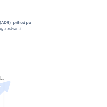
 (ADR)
i
prihod po
ogu ostvariti