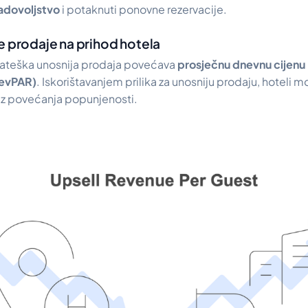
adovoljstvo
i potaknuti ponovne rezervacije.
e prodaje na prihod hotela
rateška unosnija prodaja povećava
prosječnu dnevnu cijenu
RevPAR)
. Iskorištavanjem prilika za unosniju prodaju, hoteli m
z povećanja popunjenosti.