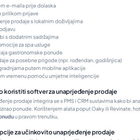
m e-maila prije dolaska
prilikom prijave
enje prodaje s lokalnim doživljajima
 odjavu
bi s dodatnim sadržajima
omocije za spa usluge
ljaja gastronomske ponude
aje za posebne prigode (npr. rođendan, godišnjica)
gradnjama putem mobilne aplikacije
rnom vremenu pomoću umjetne inteligencije
 koristiti softver za unaprjeđenje prodaje
đenje prodaje integrira se s PMS i CRM sustavima kako bi ana
zirao ponude. Korištenjem alata poput Oaky ili Revinate, ho
ponudu
u pravom trenutku.
pcije za učinkovito unaprjeđenje prodaje