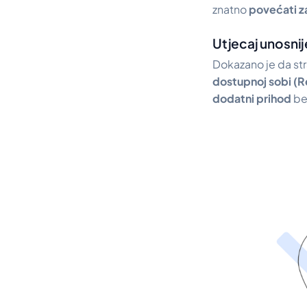
znatno
povećati z
Utjecaj unosnij
Dokazano je da st
dostupnoj sobi (
dodatni prihod
be