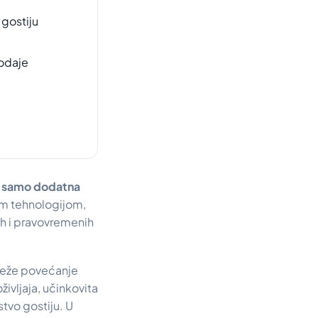
gostiju
rodaje
je samo dodatna
om tehnologijom,
ih i pravovremenih
ilježe povećanje
življaja, učinkovita
tvo gostiju. U