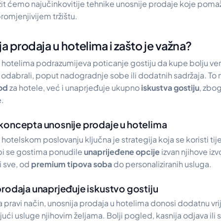
žit ćemo najučinkovitije tehnike unosnije prodaje koje poma
romjenjivijem tržištu.
ja prodaja u hotelima i zašto je važna?
 hotelima podrazumijeva poticanje gostiju da kupe bolju verzi
 odabrali, poput nadogradnje sobe ili dodatnih sadržaja. To
od
za hotele, već i unaprjeđuje ukupno
iskustva gostiju
, zbo
e.
koncepta unosnije prodaje u hotelima
hotelskom poslovanju ključna je strategija koja se koristi tij
 bi se gostima ponudile
unaprijeđene opcije
izvan njihove izv
i sve, od
premium tipova soba
do personaliziranih usluga.
rodaja unaprjeđuje iskustvo gostiju
 pravi način, unosnija prodaja u hotelima donosi dodatnu vr
ući usluge njihovim željama. Bolji pogled, kasnija odjava il