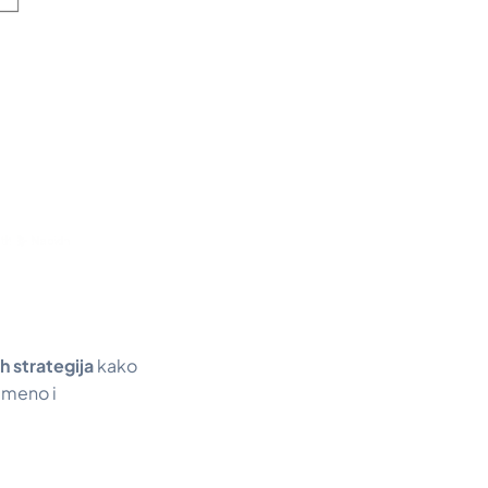
h strategija
kako
remeno i