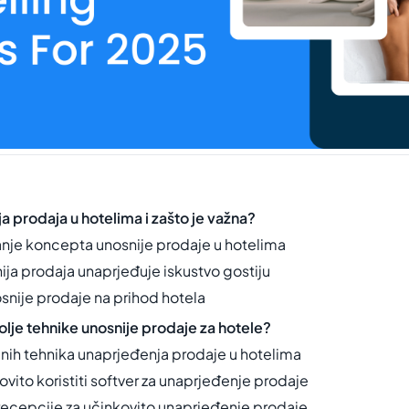
ja prodaja u hotelima i zašto je važna?
nje koncepta unosnije prodaje u hotelima
ija prodaja unaprjeđuje iskustvo gostiju
snije prodaje na prihod hotela
olje tehnike unosnije prodaje za hotele?
enih tehnika unaprjeđenja prodaje u hotelima
vito koristiti softver za unaprjeđenje prodaje
 recepcije za učinkovito unaprjeđenje prodaje