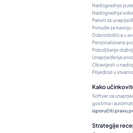
Nadogradnje pute
Nadogradnja sobe 
Paketi za unaprjeđ
Ponude za kasniju
Dobrodošlica u so
Personalizirane pr
Poboljšanje doživ
Unaprjeđenje prod
Obavijesti o nado
Prijedlozi u stva
Kako učinkovito
Softver za unaprje
gostima i automati
isporučiti pravu 
Strategije rece