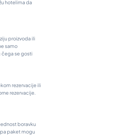
žu hotelima da
ju proizvoda ili
 ne samo
g čega se gosti
ekom rezervacije ili
orne rezervacije.
ijednost boravku
i spa paket mogu