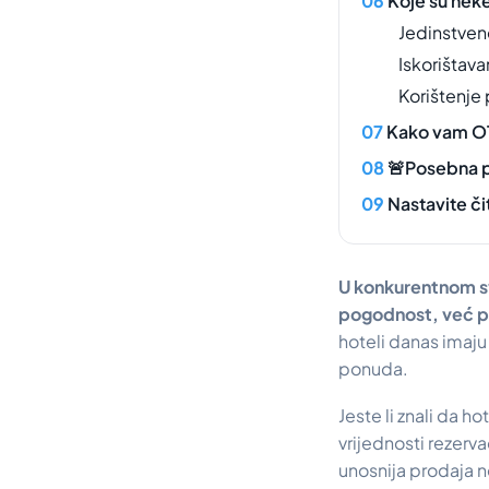
Koje su neke
Jedinstven
Iskorištava
Korištenje 
Kako vam O
🚨Posebna 
Nastavite či
U konkurentnom sv
pogodnost, već pr
hoteli danas imaju
ponuda.
Jeste li znali da h
vrijednosti rezerv
unosnija prodaja n