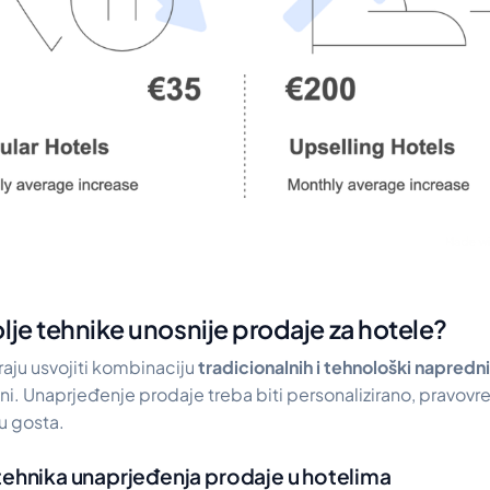
lje tehnike unosnije prodaje za hotele?
aju usvojiti kombinaciju
tradicionalnih i tehnološki napredni
tni. Unaprjeđenje prodaje treba biti personalizirano, pravov
u gosta.
tehnika unaprjeđenja prodaje u hotelima