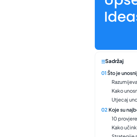
Sadržaj
Što je unosni
Razumijeva
Kako unosn
Utjecaj uno
Koje su najb
10 provjer
Kako učinko
Strategije