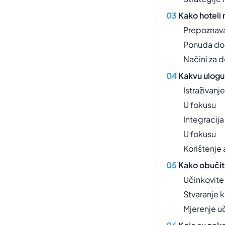
Kako hoteli 
Prepoznava
Ponuda dod
Načini za 
Kakvu ulogu 
Istraživanj
U fokusu
Integracija
U fokusu
Korištenje
Kako obučit
Učinkovite
Stvaranje 
Mjerenje u