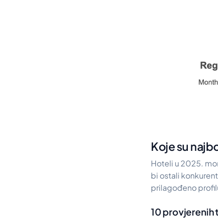
Koje su najbo
Hoteli u 2025. mor
bi ostali konkuren
prilagođeno profil
10 provjerenih 