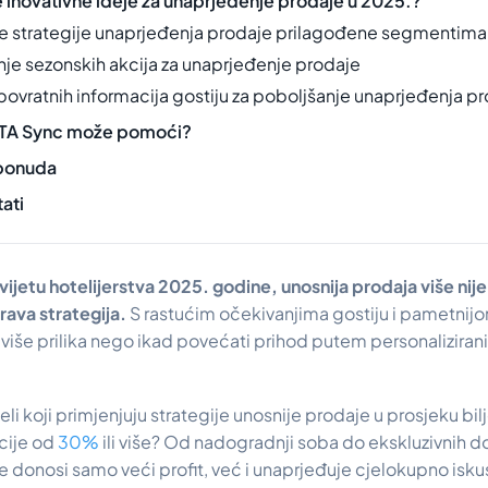
 inovativne ideje za unaprjeđenje prodaje u 2025.?
e strategije unaprjeđenja prodaje prilagođene segmentima 
nje sezonskih akcija za unaprjeđenje prodaje
povratnih informacija gostiju za poboljšanje unaprjeđenja p
TA Sync može pomoći?
ponuda
tati
ijetu hotelijerstva 2025. godine, unosnija prodaja više ni
ava strategija.
S rastućim očekivanjima gostiju i pametnij
 više prilika nego ikad povećati prihod putem personaliziran
oteli koji primjenjuju strategije unosnije prodaje u prosjeku b
acije od
30%
ili više? Od nadogradnji soba do ekskluzivnih do
e donosi samo veći profit, već i unaprjeđuje cjelokupno iskus