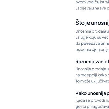
ovom vodiču istra
uspijevaju na sve p
Što je unosni
Unosnija prodaja u
usluge koju su već
da
povećava prih
osjećaju cjenjenij
Razumijevanje 
Unosnija prodaja u 
na recepciji kako
To može uključivat
Kako unosnija p
Kada se provodi na
gosta prilagođavaj