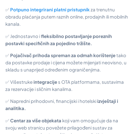
✅
Potpuno integrirani platni pristupnik
za trenutnu
obradu plaćanja putem raznih online, prodajnih ili mobilnih
kanala.
✅ Jednostavno i
fleksibilno postavljanje poreznih
postavki specifičnih za pojedino tržište.
✅
Pojačivač prihoda spreman za odmah korištenje
tako
da postavke prodaje i cijena možete mijenjati neovisno, u
skladu s unaprijed određenim ograničenjima.
✅ Višestruke
integracije
s OTA platformama, sustavima
za rezervacije i sličnim kanalima.
✅ Napredni prihodovni, financijski i hotelski
izvještaji i
analitika.
✅
Centar za više objekata
koji vam omogućuje da na
svoju web stranicu povežete prilagođeni sustav za