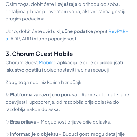
Osim toga, dobit ćete i
izvještaja
o prihodu od soba,
detaljima plaćanja, inventaru soba, aktivnostima gostiju i
drugim podacima.
Uz to, dobit ćete uvid u
ključne podatke
poput
RevPAR-
a
, ADR, ARR i stope popunjenosti.
3. Chorum Guest Mobile
Chorum Guest
Mobilne
aplikacija je čiji je cilj
poboljšati
iskustvo gostiju
i pojednostaviti rad na recepciji.
Zbog toga nudi niz korisnih značajki:
✨
Platforma za razmjenu poruka
– Razne automatizirane
obavijesti i upozorenja, od razdoblja prije dolaska do
razdoblja nakon dolaska.
✨
Brza prijava
– Mogućnost prijave prije dolaska.
✨
Informacije o objektu
– Budući gosti mogu detaljnije