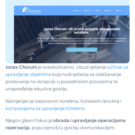
Jonas Chorum
je sveobuhvatno, cloud rješenje
softver za
upravljanje objektima
koje nudi rješenja za olakšavanje
poslovanja na recepciji i u pozadinskim procesima te
unapređenje iskustva gostiju.
Namijenjen je nezavisnim hotelima, hotelskim lancima i
kompanijama za upravljanje hotelima
.
Njegov glavni fokus je
obrada i upravljanje operacijama
rezervacija
, popunjenošću gostiju i komunikacijom.