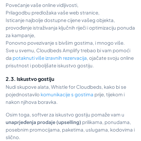
Povećanje vaše online vidljivosti,
Prilagodbu predložaka vaše web stranice,
Isticanje najbolje dostupne cijene vašeg objekta,
provođenje istraživanja ključnih riječi i optimizaciju ponuda
za kampanje,
Ponovno povezivanje s bivšim gostima, i mnogo više.
Sve u svemu, Cloudbeds Amplify trebao bi vam pomoći
da
potaknuti više izravnih rezervacija
, ojačate svoju online
prisutnost i poboljšate iskustvo gostiju.
2.3. Iskustvo gostiju
Nudi skupove alata,
Whistle for Cloudbeds
, kako bi se
pojednostavilo
komunikacije s gostima
prije, tijekom i
nakon njihova boravka.
Osim toga, softver za iskustvo gostiju pomaže vam u
unaprjeđenja prodaje (upselling)
prilikama, ponudama,
posebnim promocijama, paketima, uslugama, kodovima i
slično.