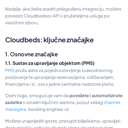
Nadalje, ako želite izraditi prilagođenu integraciju, možete
povezati Cloudbedsov API s pružateljima usluga po
vlastitom izboru.
Cloudbeds: ključne značajke
1. Osnovne značajke
1.1. Sustav za upravljanje objektom (PMS)
PMS
pruža alate za pojednostavljenje svakodnevnog
poslovanja te upravljanje rezervacijama, održavanjem,
financijama i sl., sve s jedne centralne nadzorne ploče.
Osim toga, omogućuje vam da
povežete i automatizirate
zadatke
s ostalim ključnim alatima, poput vašeg
channel
managera,
booking enginea i sl.
Možete unaprijediti goste, pristupiti bilješkama, upravljati
dostupnošću soba te ažurirati cijene i inventar putem