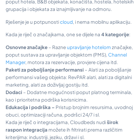
poput hotela, B&B objekata, konačišta, hostela, hotelskih
grupacija i objekata za iznajmljivanje na odmoru.
Rješenje je u potpunosti
cloud
, i nema mobilnu aplikaciju.
Kada je riječ o značajkama, one se dijele na
4 kategorije
:
Osnovne značajke
– Razne
upravljanje hotelom
značajke,
poput sustava za upravljanje objektom (PMS),
Channel
Manager
, motora za rezervacije, provjere cijena itd.
Paketi za poboljšanje performansi
– Alati za poboljšanje
performansi vašeg objekta: RevPAR alati, alati za digitalni
marketing, alati za doživljaj gostiju itd.
Dodaci
– Dodatne mogućnosti poput platnog terminala,
kao i prioritetna podrška korisnicima.
Edukacija i podrška –
Pristup brojnim resursima, uvodnoj
obuci, optimizaciji računa, podršci 24/7 i sl.
Kada je riječ o integracijama, Cloudbeds nudi
širok
raspon integracija
možete ih filtrirati prema različitim
kriterijima: industriji, jeziku, državi i sl.