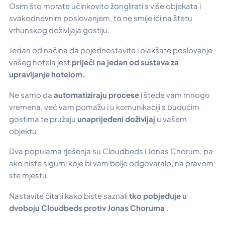
Osim što morate učinkovito žonglirati s više objekata i
svakodnevnim poslovanjem, to ne smije ići na štetu
vrhunskog doživljaja gostiju.
Jedan od načina da pojednostavite i olakšate poslovanje
vašeg hotela jest
prijeći na jedan od sustava za
upravljanje hotelom.
Ne samo da
automatiziraju procese
i štede vam mnogo
vremena, već vam pomažu i u komunikaciji s budućim
gostima te pružaju
unaprijeđeni doživljaj
u vašem
objektu.
Dva popularna rješenja su Cloudbeds i Jonas Chorum, pa
ako niste sigurni koje bi vam bolje odgovaralo, na pravom
ste mjestu.
Nastavite čitati kako biste saznali
tko pobjeđuje u
dvoboju Cloudbeds protiv Jonas Choruma
.