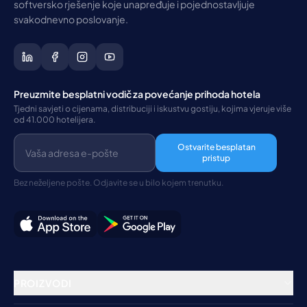
softversko rješenje koje unapređuje i pojednostavljuje
svakodnevno poslovanje.
Preuzmite besplatni vodič za povećanje prihoda hotela
Tjedni savjeti o cijenama, distribuciji i iskustvu gostiju, kojima vjeruje više
od 41.000 hotelijera.
Ostvarite besplatan
pristup
Bez neželjene pošte. Odjavite se u bilo kojem trenutku.
PROIZVODI
Rezervacijski sustav