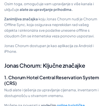
Osim toga, omogućuje vam upravljanje s više kanala i
uključuje
alate za upravljanje prihodima.
Zanimljiva značajka
koju Jonas Chorum nudi je
Chorum
Offline Sync,
koja osigurava neprekidan rad vašeg
objekta i sinkronizira sve podatke unesene offline s
cloudom čim se internetska veza ponovno uspostavi.
Jonas Chorum dostupan je kao aplikacija za Android i
iPhone.
Jonas Chorum: Ključne značajke
1. Chorum Hotel Central Reservation System
(CRS)
Nudi alate i rješenja za upravljanje cijenama, inventarom i
dostupnošću u stvarnom vremenu.
Možete ga povezati s
vodećim
online turističke