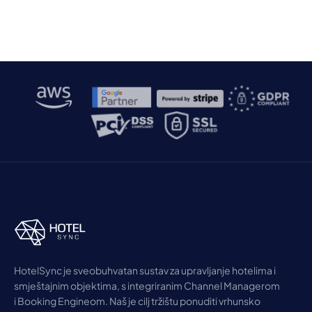
HotelSync je sveobuhvatan sustav za upravljanje hotelima i
smještajnim objektima, s integriranim Channel Managerom
i Booking Engineom. Naš je cilj tržištu ponuditi vrhunsko