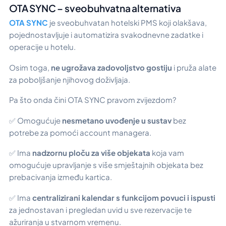
OTA SYNC – sveobuhvatna alternativa
OTA SYNC
je sveobuhvatan hotelski PMS koji olakšava,
pojednostavljuje i automatizira svakodnevne zadatke i
operacije u hotelu.
Osim toga,
ne ugrožava zadovoljstvo gostiju
i pruža alate
za poboljšanje njihovog doživljaja.
Pa što onda čini OTA SYNC pravom zvijezdom?
✅ Omogućuje
nesmetano uvođenje u sustav
bez
potrebe za pomoći account managera.
✅ Ima
nadzornu ploču za više objekata
koja vam
omogućuje upravljanje s više smještajnih objekata bez
prebacivanja između kartica.
✅ Ima
centralizirani kalendar s funkcijom povuci i ispusti
za jednostavan i pregledan uvid u sve rezervacije te
ažuriranja u stvarnom vremenu.